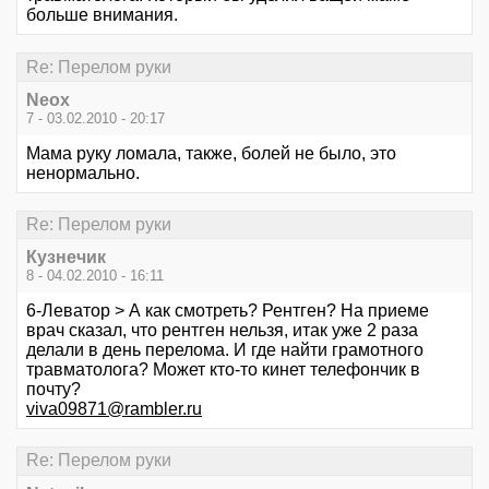
больше внимания.
Re: Перелом руки
Neox
7 - 03.02.2010 - 20:17
Мама руку ломала, также, болей не было, это
ненормально.
Re: Перелом руки
Кузнечик
8 - 04.02.2010 - 16:11
6-Леватор > А как смотреть? Рентген? На приеме
врач сказал, что рентген нельзя, итак уже 2 раза
делали в день перелома. И где найти грамотного
травматолога? Может кто-то кинет телефончик в
почту?
viva09871@rambler.ru
Re: Перелом руки