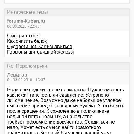
Интересные темы
forums-kuban.ru
08.08.2026 - 22:45
Смотри также:
Как снизить белок
Судороги ног. Как избавиться
Гормоны щитовидной железы
Re: Перелом руки
Леватор
6 - 03.02.2010 - 16:37
Боли две недели это не нормально. Нужно смотреть
как лежит гипс, есть ли сдавление. Устранено
ли смещение. Возможно даже небольшое угловое
смещение приведёт к синдрому Зудека. А это боли и
после сращения. К сожалению в поликлинике
большой поток больных, а начальство
требует оформление докуиентов. Сердиться не
надо, может есть смысл найти грамотного
травматолога. Который бы уделил ващей маме