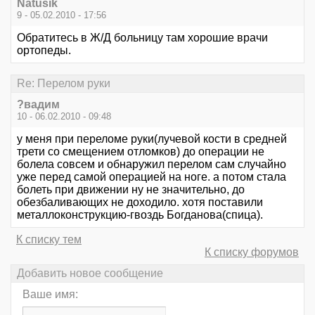
Natusik
9 - 05.02.2010 - 17:56
Обратитесь в Ж/Д больницу там хорошие врачи
ортопеды.
Re: Перелом руки
?вадим
10 - 06.02.2010 - 09:48
у меня при переломе руки(лучевой кости в средней
трети со смещением отломков) до операции не
болела совсем и обнаружил перелом сам случайно
уже перед самой операцией на ноге. а потом стала
болеть при движении ну не значительно, до
обезбаливающих не доходило. хотя поставили
металлоконструкцию-гвоздь Богданова(спица).
К списку тем
К списку форумов
Добавить новое сообщение
Ваше имя: