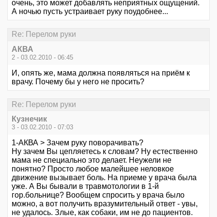
очень, это может добавлять неприятных ощущений.
А ночью пусть устраивает руку поудобнее...
Re: Перелом руки
АКВА
2 - 03.02.2010 - 06:45
И, опять же, мама должна появляться на приём к
врачу. Почему бы у него не просить?
Re: Перелом руки
Кузнечик
3 - 03.02.2010 - 07:03
1-АКВА > Зачем руку поворачивать?
Ну зачем Вы цепляетесь к словам? Ну естественно
мама не специально это делает. Неужели не
понятно? Просто любое малейшее неловкое
движение вызывает боль. На приеме у врача была
уже. А Вы бывали в травмотологии в 1-й
гор.больнице? Вообщем спросить у врача было
можно, а вот получить вразумительный ответ - увы,
не удалось. Злые, как собаки, им не до пациентов.