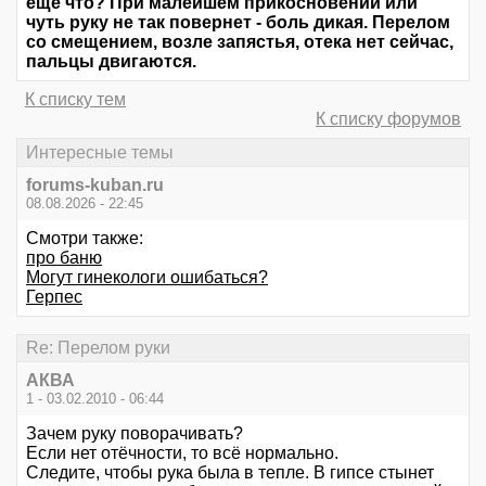
еще что? При малейшем прикосновении или
чуть руку не так повернет - боль дикая. Перелом
со смещением, возле запястья, отека нет сейчас,
пальцы двигаются.
К списку тем
К списку форумов
Интересные темы
forums-kuban.ru
08.08.2026 - 22:45
Смотри также:
про баню
Могут гинекологи ошибаться?
Герпес
Re: Перелом руки
АКВА
1 - 03.02.2010 - 06:44
Зачем руку поворачивать?
Если нет отёчности, то всё нормально.
Следите, чтобы рука была в тепле. В гипсе стынет