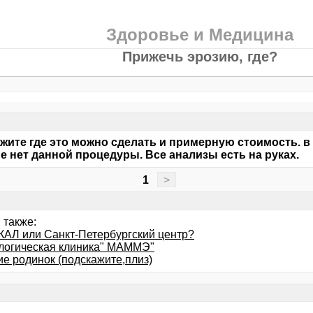
Здоровье и Медицина
Прижечь эрозию, где?
жите где это можно сделать и примерную стоимость. в
е нет данной процедуры. Все анализы есть на руках.
1
>
 также:
КАЛ или Санкт-Петербургский центр?
огическая клиника" МАММЭ"
ие родинок (подскажите,плиз)