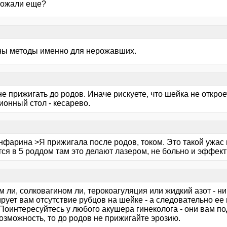
рожали еще?
ны методы именно для нерожавших.
е прижигать до родов. Иначе рискуете, что шейка не откроет
ионный стол - кесарево.
нфарина >Я прижигала после родов, током. Это такой ужас 
ся в 5 роддом там это делают лазером, не больно и эффект
 ли, солковагином ли, терокоагуляция или жидкий азот - н
ирует вам отсутствие рубцов на шейке - а следовательно е
Поинтересуйтесь у любого акушера гинеколога - они вам по
озможность, то до родов не прижигайте эрозию.