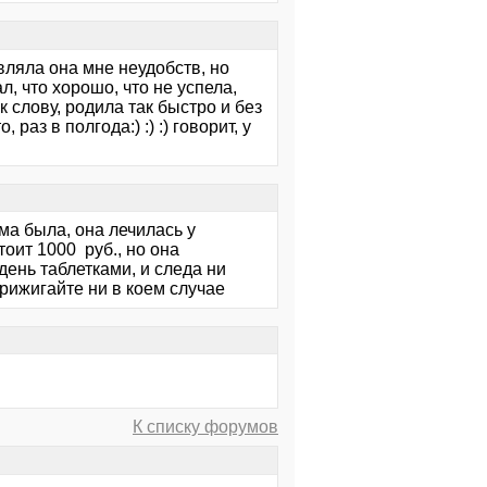
вляла она мне неудобств, но
л, что хорошо, что не успела,
к слову, родила так быстро и без
раз в полгода:) :) :) говорит, у
ма была, она лечилась у
оит 1000 руб., но она
день таблетками, и следа ни
рижигайте ни в коем случае
К списку форумов