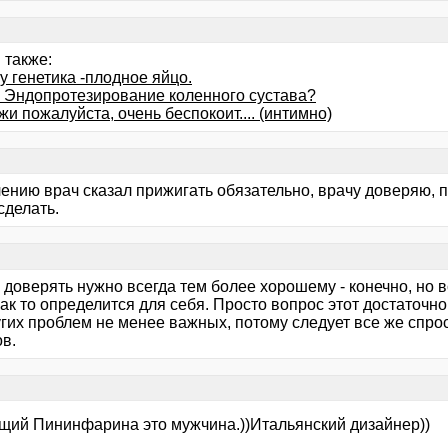
 также:
у генетика -плодное яйцо.
. Эндопротезирование коленного сустава?
и пожалуйста, очень беспокоит.... (интимно)
ению врач сказал прижигать обязательно, врачу доверяю, п
сделать.
 доверять нужно всегда тем более хорошему - конечно, но в
ак то определится для себя. Просто вопрос этот достаточно
гих проблем не менее важных, потому следует все же спрос
в.
щий Пининфарина это мужчина.))Итальянский дизайнер))