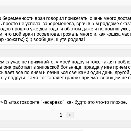
о беременности врач говорил прижегать, очень много доста
 просто не успела, забеременела, врач в 5-м роддоме сказа
одов прошло уже два года, я об этом даже и не помню уже, 
, что мой врач посоветовал рожать много и, как кошка, часто, 
р -рожать:) :) :) вообщем, шутя родила!
ем случае не прижигайте, у моей подруги тоже такая пробле
 она работает в зиповской больнице, правда у нее прием ст
ывает все по дням и лечишься свечками один день, другой 
ь у подруги, сама составляет график приема. вообщем не п
n > В ытак говорите "кесарево", как будто это что-то плохое.
1
>