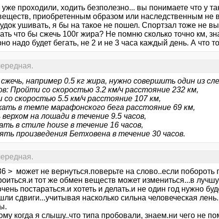
 уже проходили, ходить безполезно... вы понимаете что у 
веществ, приобретенным образом или наследственным не ва
удок ушивать, я бы на такое не пошел. Спортзал тоже не вы
ть что бы сжечь 100г жира? Не помню сколько точно км, зна
но надо будет бегать, не 2 и не 3 часа каждый день. А что то
 очередная.
сжечь, например 0.5 кг жира, нужно совершить один из с
ов: Пройти со скоростью 3.2 км/ч расстояние 232 км,
 со скоростью 5.5 км/ч расстояние 107 км,
ать в темпе марафонского бега расстояние 69 км,
 верхом на лошади в течение 9.5 часов,
ать в стиле house в течение 16 часов,
ять произведения Бетховена в течение 30 часов.
 очередная.
36 > может не вернуться.поверьте на слово..если побороть
оиться.и тот же обмен веществ может измениться...в лучшу
чень постараться.и хотеть и делать.и не один год нужно бу
шли сдвиги...учитывая насколько сильна человеческая лень
ы.
ому когда я слышу..что типа пробовали, знаем.ни чего не по