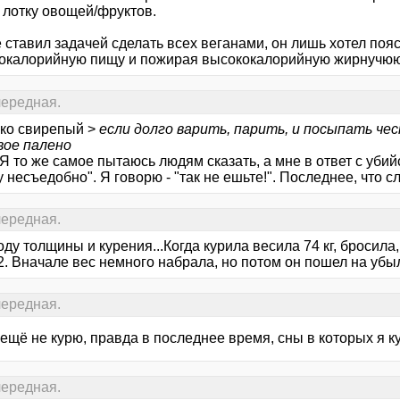
 лотку овощей/фруктов.
 ставил задачей сделать всех веганами, он лишь хотел поя
кокалорийную пищу и пожирая высококалорийную жирнучюю
 очередная.
ько свирепый >
если долго варить, парить, и посыпать че
вое палено
Я то же самое пытаюсь людям сказать, а мне в ответ с убийс
 несъедобно". Я говорю - "так не ешьте!". Последнее, что слы
 очередная.
ду толщины и курения...Когда курила весила 74 кг, бросила,
. Вначале вес немного набрала, но потом он пошел на убыл
 очередная.
 ещё не курю, правда в последнее время, сны в которых я ку
 очередная.