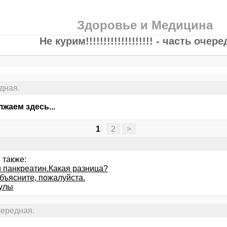
Здоровье и Медицина
Не курим!!!!!!!!!!!!!!!!!!! - часть очер
редная.
жаем здесь...
1
2
>
 также:
и панкреатин.Какая разница?
бъясните, пожалуйста.
улы
 очередная.