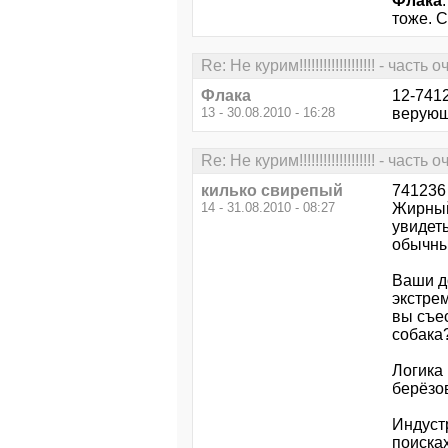
Флака
тоже. С
Re: Не курим!!!!!!!!!!!!!!!!!!! - часть
Флака
12-7412
13 - 30.08.2010 - 16:28
верую
Re: Не курим!!!!!!!!!!!!!!!!!!! - часть
килько свирепый
741236
14 - 31.08.2010 - 08:27
Жирный
увидет
обычны
Ваши д
экстрем
вы съе
собака
Логика 
берёзо
Индуст
поисках