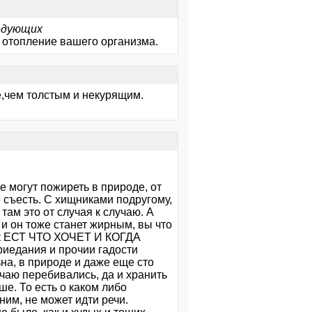
ледующих
а отопление вашего организма.
е,чем толстым и некурящим.
 могут пожиреть в природе, от
 съесть. С хищниками подругому,
там это от случая к случаю. А
 и он тоже станет жирным, вы что
век ЕСТ ЧТО ХОЧЕТ И КОГДА
едания и прочии гадости
на, в природе и даже еще сто
лучаю перебивались, да и хранить
ше. То есть о каком либо
им, не может идти речи.