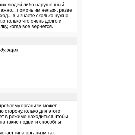
таких людей либо нарушенный
жно... помочь им нельзя, разве
ход... вы знаете сколько нужно
ю только что очень долго и
лку, когда все вернется.
ледующих
 проблему.организм может
ю сторону.только для этого
дет в режиме находиться.чтобы
.на такие подвиги способны
могает.типа организм так