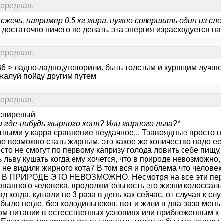
 очередная.
сжечь, например 0.5 кг жира, нужно совершить один из с
достаточно ничего не делать, эта энергия израсходуется н
 очередная.
36 > ладно-ладно,уговорили. быть толстым и курящим лучш
ожалуй пойду другим путем
 очередная.
 свирепый
и где-нибудь жырного коня? Или жирного льва?*
ными у карра сравнение неудачное... Травоядные просто не
е возможно стать жирным, это какое же количество надо ее
сто не смогут по первому капризу голода ловить себе пищу, 
 льву кушать когда ему хочется, что в природе невозможно,
а не видили жирного кота7 В том вся и проблема что чело
 В ПРИРОДЕ ЭТО НЕВОЗМОЖНО. Несмотря на все эти пери
ованного человека, продолжительность его жизни колоссаль
ад когда, кушали не 3 раза в день как сейчас, от случая к с
было негде, без холодильнеков, вот и жили в два раза мень
ом питании в естесственных условиях или приблеженным к н