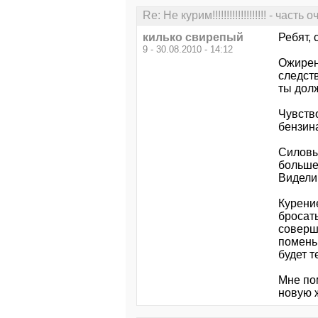
Re: Не курим!!!!!!!!!!!!!!!!!!! - часть
килько свирепый
Ребят,
9 - 30.08.2010 - 14:12
Ожирен
следств
ты долж
Чувство
бензина
Силовы
больше 
Видели
Курени
бросать
соверш
помень
будет т
Мне по
новую 