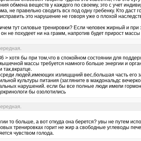
ния обмена веществ у каждого по своему, это с учет инди
ма, не правельно сводить всх под одну гребенку. Кто даст 
 исправить это нарушение не говоря уже о плохой наследст
причем тут силовые тренировки? Если человек жирный и при
он не похудеет ни на грамм, напротив будет прирост массы 
 очередная.
36 > хотя бы при том,что в спокойном состоянии для подде
мышечной массы требуется намного больше энергии и орган
и так,вкратце.
- среди людей,имеющих излищщний вес,большая часть его з
льной культуры питания (загляните в макдональдс вечерком
альных нарушений. если бы все полные люди имели гормо
окринологи бы озолотились
 очередная.
ргии то больше, а вот откуда она берется? увы не путем и
ловых тренировках горит не жир а свободные углеводы пече
яется чувством голода.