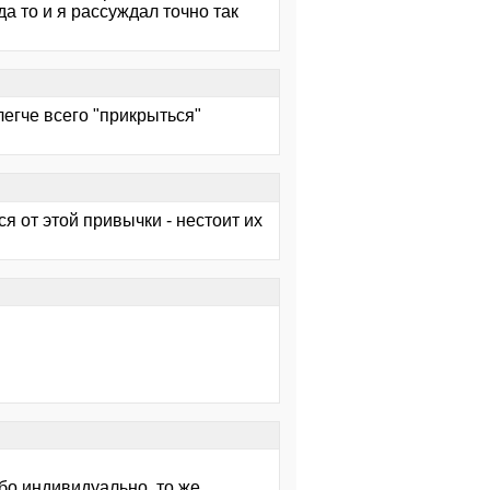
да то и я рассуждал точно так
егче всего "прикрыться"
я от этой привычки - нестоит их
убо индивидуально, то же