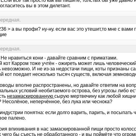
. Если все так просто как вы пишите, толстых бы уже давно 
огласитесь вы в этом дилетант.
 очередная.
36 > а вы профи? ну-ну. если вас это утешит,то мне с вам
щие
 очередная.
 Не нравиться кони - давайте сравним с приматами.
 кот Карром тоже учтён - ожиреть может лишь человеческий
ь невозможно. И не из-за недостачи пищи, коты признаны
й кот поедает несколько тысяч существ, включая земновод
оводы вполне распространены, но давайте ответим на вопр
альных условий необитаемого острова, без угрозы либо ест
сть
незамаскированную
сырую мертвечину как любой хищник:
? Несолёное, неперчённое, без лука или чеснока?
индустрии понятна: если долго варить, парить, и посыпать
вое палено.
рия впихивания в нас замаскированной пищи просто колосс
 чего бы съесть не обработанного - и вы поймёте что огро