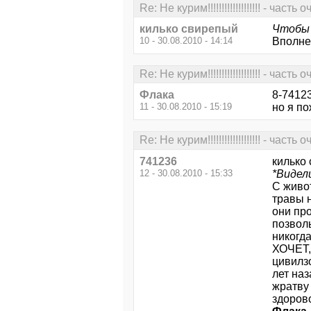
Re: Не курим!!!!!!!!!!!!!!!!!!! - часть
килько свирепый
Чтобы 
10 - 30.08.2010 - 14:14
Вполне 
Re: Не курим!!!!!!!!!!!!!!!!!!! - часть
Флака
8-7412
11 - 30.08.2010 - 15:19
но я п
Re: Не курим!!!!!!!!!!!!!!!!!!! - часть
741236
килько
12 - 30.08.2010 - 15:33
*Видел
С живот
травы н
они про
позволь
никогд
ХОЧЕТ,
цивилз
лет наз
жратву 
здоров