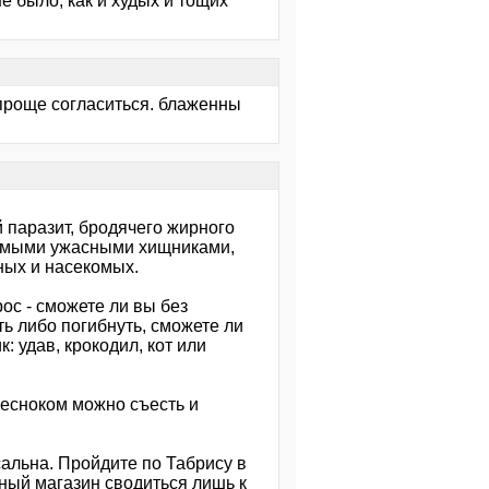
не было, как и худых и тощих
и проще согласиться. блаженны
 паразит, бродячего жирного
 самыми ужасными хищниками,
ных и насекомых.
ос - сможете ли вы без
ь либо погибнуть, сможете ли
 удав, крокодил, кот или
 чесноком можно съесть и
альна. Пройдите по Табрису в
мный магазин сводиться лишь к