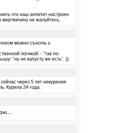
снить что наш аппетит настроен
 мертвечину не жалуйтесь.
сноком можно съесть и
твенной логикой: - "так по-
шу: "ну не капусту же есть". ))
 сейчас через 5 лет некурения
ь. Курила 24 года.
рю....