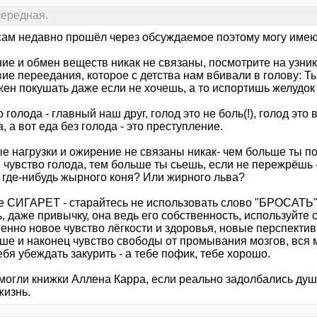
 очередная.
 сам недавно прошёл через обсуждаемое поэтому могу име
ие и обмен веществ никак не связаны, посмотрите на узни
ие переедания, которое с детства нам вбивали в голову: Ты
ен покушать даже если не хочешь, а то испортишь желудок и
 голода - главный наш друг, голод это не боль(!), голод это
, а вот еда без голода - это преступление.
е нагрузки и ожирение не связаны никак- чем больше ты по
чувство голода, тем больше ты сьешь, если не пережрёшь -
 где-нибудь жырного коня? Или жирного льва?
е СИГАРЕТ - старайтесь не использовать слово "БРОСАТЬ",
, даже привычку, она ведь его собственность, используйте
енно новое чувство лёгкости и здоровья, новые перспекти
ше и наконец чувство свободы от промывания мозгов, вся
ебя убеждать закурить - а тебе пофик, тебе хорошо.
могли книжки Аллена Карра, если реально задолбались души
жизнь.