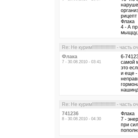
наруше
организ
рицепт
Флака
4 - А 
мыщцу, 
Re: Не курим!!!!!!!!!!!!!!!!!!! - часть
Флака
6-7412
7 - 30.08.2010 - 03:41
самой 
это есл
и еще 
неправи
гормон
нашинд
Re: Не курим!!!!!!!!!!!!!!!!!!! - часть
741236
Флака
8 - 30.08.2010 - 04:30
7 - эне
при си
пополн