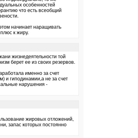
видуальных особенностей
горантию что есть всеобщий
вености.
 этом начинает наращивать
плюс к жиру.
ржани жизнедеятельности той
изм берет ее из своих резервов.
аработала именно за счет
) и гиподинамии,а не за счет
нальные нарушения -
спользование жировых отложений,
ни, запас которых постоянно