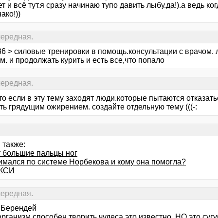
т и всё тут.я сразу начинаю тупо давить лыбу.да!).а ведь ког
ако!))
 очередная.
6 > силовые тренировки в помощь.консультации с врачом. л
. и продолжать курить и есть все,что попало
 очередная.
о если в эту тему заходят люди.которые пытаются отказатьс
ь грядущим ожирением. создайте отдельную тему (((-:
 также:
 большие пальцы ног
нимался по системе Норбекова и кому она помогла?
ИКСИ
 очередная.
 Берендей
организм способен творить чудеса это известно, НО это суг