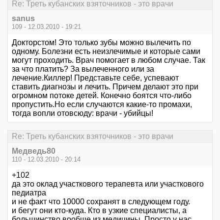
Re: Треть кубанских взяточников - это врачи
sanus
109 - 12.03.2010 - 19:21
Докторстом! Это только зубы можно вылечить по
одному. Болезни есть неизлечимые и которые сами
могут проходить. Врач помогает в любом случае. Так
за что платить? За вылеченного или за
лечение.Киллер! Представьте себе, успевают
ставить диагнозы и лечить. Причем делают это при
огромном потоке детей. Конечно боятся что-либо
пропустить.Но если случаются какие-то промахи,
тогда вопли отовсюду: врачи - убийцы!
Re: Треть кубанских взяточников - это врачи
Медведь80
110 - 12.03.2010 - 20:14
+102
да это оклад участкового терапевта или участкового
педиатра
и не факт что 10000 сохранят в следующем году.
и бегут они кто-куда. Кто в узкие специалисты, а
большинство вообще из медицины. Просто у нас