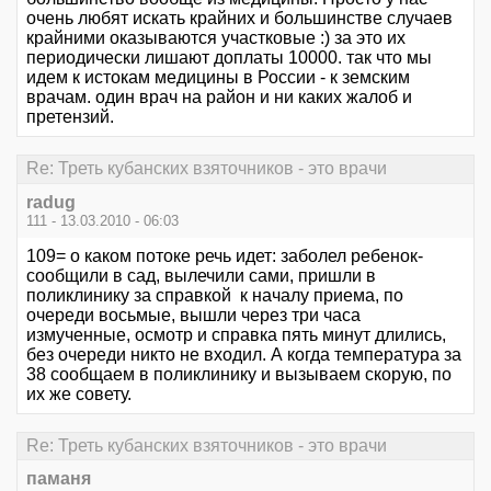
очень любят искать крайних и большинстве случаев
крайними оказываются участковые :) за это их
периодически лишают доплаты 10000. так что мы
идем к истокам медицины в России - к земским
врачам. один врач на район и ни каких жалоб и
претензий.
Re: Треть кубанских взяточников - это врачи
radug
111 - 13.03.2010 - 06:03
109= о каком потоке речь идет: заболел ребенок-
сообщили в сад, вылечили сами, пришли в
поликлинику за справкой к началу приема, по
очереди восьмые, вышли через три часа
измученные, осмотр и справка пять минут длились,
без очереди никто не входил. А когда температура за
38 сообщаем в поликлинику и вызываем скорую, по
их же совету.
Re: Треть кубанских взяточников - это врачи
паманя