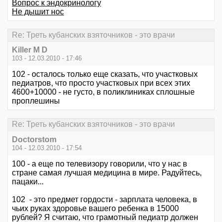
Вопрос к эндокринологу
Не дышит нос
Re: Треть кубанских взяточников - это врачи
Killer M D
103 - 12.03.2010 - 17:46
102 - осталось только еще сказать, что участковых
педиатров, что просто участковых при всех этих
4600+10000 - не густо, в поликлиниках сплошные
проплешины
Re: Треть кубанских взяточников - это врачи
Doctorstom
104 - 12.03.2010 - 17:54
100 - а еще по телевизору говорили, что у нас в
стране самая лучшая медицина в мире. Радуйтесь,
пацаки...
102 - это предмет гордости - зарплата человека, в
чьих руках здоровье вашего ребенка в 15000
рублей? Я считаю, что грамотный педиатр должен