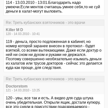
114 - 13.03.2010 - 13:01.Благодарить надо
умеючи.Если ментов считаешь умнее себя,то не суй
деньги в халат-могут выловить.
Re: Треть кубанских взяточников - это врачи
Killer M D
120 - 14.03.2010 - 10:41
119 - деньга, просто подложенная в кабинет, но
номер которой заранее внесен в протокол - будет
взяткой, со всеми вытекающими. Даже если дохтур о
ней ни сном ни духом и руками не держался.
Поэтому совершенно необязательно изымать деньги
из халатов или трусов докторов - сейчас это делается
куда как проще, для следствия.
Re: Треть кубанских взяточников - это врачи
Doctorstom
121 - 14.03.2010 - 13:25
120 - увы, все так и есть. А видео для суда штука
очень убедительная. Открыли ящик, достали купюру,
все это сняли в присутствии подозреваемого -