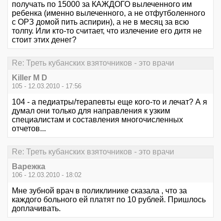
получать по 15000 за КАЖДОГО вылеченного им
ребенка (именно вылеченного, а не отфутболенного
с ОРЗ домой пить аспирин), а не в месяц за всю
толпу. Или кто-то считает, что излечение его дитя не
стоит этих денег?
Re: Треть кубанских взяточников - это врачи
Killer M D
105 - 12.03.2010 - 17:56
104 - а педиатры/терапевты еще кого-то и лечат? А я
думал они только для направления к узким
специалистам и составления многочисленных
отчетов...
Re: Треть кубанских взяточников - это врачи
Варежка
106 - 12.03.2010 - 18:02
Мне зубной врач в поликлинике сказала , что за
каждого больного ей платят по 10 рублей. Пришлось
доплачивать.