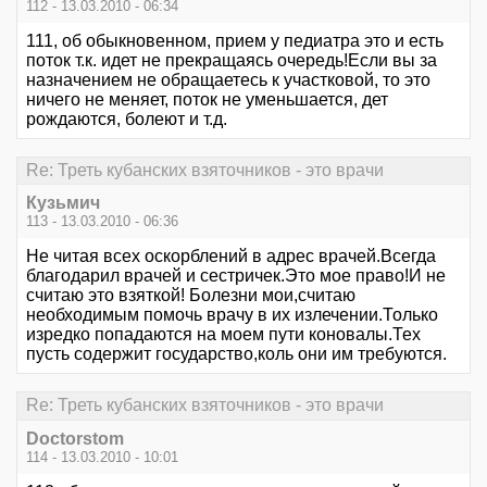
112 - 13.03.2010 - 06:34
111, об обыкновенном, прием у педиатра это и есть
поток т.к. идет не прекращаясь очередь!Если вы за
назначением не обращаетесь к участковой, то это
ничего не меняет, поток не уменьшается, дет
рождаются, болеют и т.д.
Re: Треть кубанских взяточников - это врачи
Кузьмич
113 - 13.03.2010 - 06:36
Не читая всех оскорблений в адрес врачей.Всегда
благодарил врачей и сестричек.Это мое право!И не
считаю это взяткой! Болезни мои,считаю
необходимым помочь врачу в их излечении.Только
изредко попадаются на моем пути коновалы.Тех
пусть содержит государство,коль они им требуются.
Re: Треть кубанских взяточников - это врачи
Doctorstom
114 - 13.03.2010 - 10:01