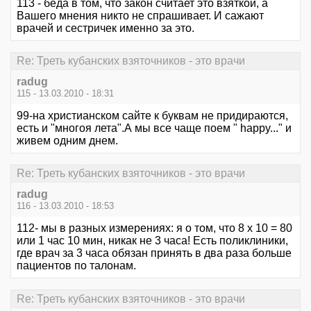
113 - беда в том, что закон считает это взяткой, а
Вашего мнения никто не спрашивает. И сажают
врачей и сестричек именно за это.
Re: Треть кубанских взяточников - это врачи
radug
115 - 13.03.2010 - 18:31
99-на христианском сайте к буквам не придираются,
есть и "многоя лета".А мы все чаще поем " happy..." и
живем одним днем.
Re: Треть кубанских взяточников - это врачи
radug
116 - 13.03.2010 - 18:53
112- мы в разных измерениях: я о том, что 8 x 10 = 80
или 1 час 10 мин, никак не 3 часа! Есть поликлиники,
где врач за 3 часа обязан принять в два раза больше
пациентов по талонам.
Re: Треть кубанских взяточников - это врачи