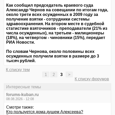
Как сообщил председатель краевого суда
Александр Чернов на совещании по итогам года,
около трети всех осужденных в 2009 году за
получение взятки - сотрудники системы
здравоохранения. На втором месте в судебной
статистике взяточников - преподаватели (21% из
числа осужденных), на третьем - милиционеры
(18%), на четвертом - чиновники (15%), передает
РИА Новости.
По словам Чернова, около половины всех
осужденных получили взятки в размере до 3
тысяч рублей.
К списку тем
1
2
3
>
К списку форумов
Интересные темы
forums-kuban.ru
08.08.2026 - 12:08
Смотри также:
Кто пользуется дома душем Алексеева?