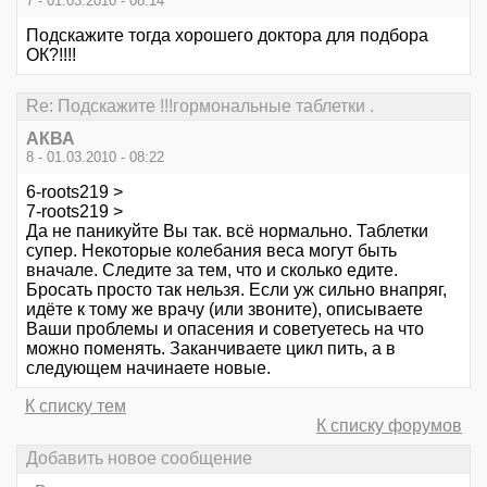
7 - 01.03.2010 - 08:14
Подскажите тогда хорошего доктора для подбора
ОК?!!!!
Re: Подскажите !!!гормональные таблетки .
АКВА
8 - 01.03.2010 - 08:22
6-roots219 >
7-roots219 >
Да не паникуйте Вы так. всё нормально. Таблетки
супер. Некоторые колебания веса могут быть
вначале. Следите за тем, что и сколько едите.
Бросать просто так нельзя. Если уж сильно внапряг,
идёте к тому же врачу (или звоните), описываете
Ваши проблемы и опасения и советуетесь на что
можно поменять. Заканчиваете цикл пить, а в
следующем начинаете новые.
К списку тем
К списку форумов
Добавить новое сообщение