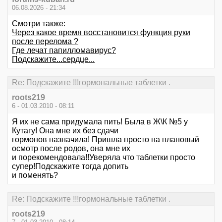
06.08.2026 - 21:34
Смотри также:
Через какое время восстановится функция руки
после перелома ?
Где лечат папилломавирус?
Подскажите...сердце...
Re: Подскажите !!!гормональные таблетки .
roots219
6 - 01.03.2010 - 08:11
Я их не сама придумала пить! Была в Ж\К №5 у
Кутагу! Она мне их без сдачи
гормонов назначила! Пришла просто на плановый
осмотр после родов, она мне их
и порекомендовала!!Уверяла что таблетки просто
супер!Подскажите тогда допить
и поменять?
Re: Подскажите !!!гормональные таблетки .
roots219