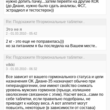
нужно допить пачку....затем перейти на другие КОК
(до Диане, нужно было сдать анализы, ФСГ,
эстрадиол и тестостерон))
Re: Подскажите !!!гормональные таблетки .
Это не я
2 - 01.03.2010 - 05:42
2 кг - это еще не поправилась)))
но за питанием я бы последила на Вашем месте..
Re: Подскажите !!!гормональные таблетки .
vikki
3 - 01.03.2010 - 06:32
Все зависит от вашего гормонального статуса и цели
назначения ОК. Диане-35 назначают обычно при
гиперандрогении, они имеют свойство снижать
уровень мужских гормонов (прыщи, излишнее
оволосение связанное с этим). Насчет веса...сами по
себе таблетки, если правильно подобраны, не
приводят к набору веса. А вот аппетит могут
повысить, некоторые (в зависимости от состава)