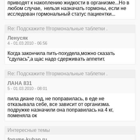
приводят к накоплению жидкости в организме...Но в
любом случае, нельзя назначать гормоны, если не
исследован гормональный статус пациентки...
Re: Подскажите !!!гормональные таблетки .
Ленусяк
4 - 01.03.2010 - 06:56
Когда закончила пить-похудела,можно сказать
”сдулась”,а щас надо сдерживать аппетит.
Re: Подскажите !!!гормональные таблетки .
ЛАНА 831
5 - 01.03.2010 - 08:01
пила диане год, не поправилась, в еде не
отказывала себе, все зависит от организма.
подружке назначили она поправилась на 4 кг,
поменяла ок
Интересные темы
forums-kuban.ru