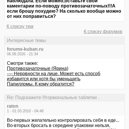
наблюдала. Если можно,оставьте свои
каментарии по-поводу противозачаточных!!!А
если брошу похудею? На сколько вообще можно
от них поправиться?
К списку тем
К списку форумов
Интересные темы
forums-kuban.ru
06.08.2026 - 21:34
Смотри также:
Противозачаточные (Ярина)
---- Неровности на лице. Может есть способ
избавится или хотя бы уменьшить
Папилломы. К кому обратится?
Re: Подскажите !!!гормональные таблетки .
raton
1 - 01.03.2010 - 04:48
Во-первых желательно контролировать себя в еде...
Во-вторых бросать в середине упаковки нельзя,