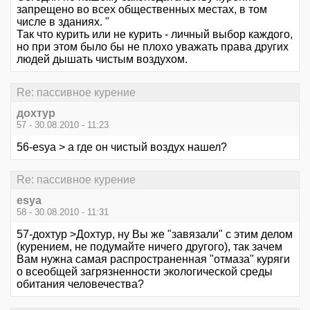
запрещено во всех общественных местах, в том
числе в зданиях. "
Так что курить или не курить - личный выбор каждого,
но при этом было бы не плохо уважать права других
людей дышать чистым воздухом.
Re: пассивное курение
дохтур
57 - 30.08.2010 - 11:23
56-esya > а где он чистый воздух нашел?
Re: пассивное курение
esya
58 - 30.08.2010 - 11:31
57-дохтур >Дохтур, ну Вы же "завязали" с этим делом
(курением, не подумайте ничего другого), так зачем
Вам нужна самая распространенная "отмаза" куряги
о всеобщей загрязненности экологической среды
обитания человечества?