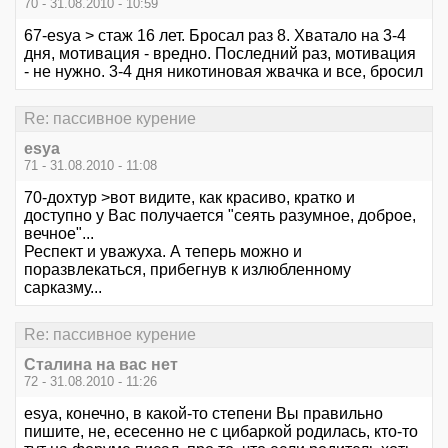
70 - 31.08.2010 - 10:59
67-esya > стаж 16 лет. Бросал раз 8. Хватало на 3-4
дня, мотивация - вредно. Последний раз, мотивация
- не нужно. 3-4 дня никотиновая жвачка и все, бросил
Re: пассивное курение
esya
71 - 31.08.2010 - 11:08
70-дохтур >вот видите, как красиво, кратко и
доступно у Вас получается "сеять разумное, доброе,
вечное"...
Респект и уважуха. А теперь можно и
поразвлекаться, прибегнув к излюбленному
сарказму...
Re: пассивное курение
Сталина на вас нет
72 - 31.08.2010 - 11:26
esya, конечно, в какой-то степени Вы правильно
пишите, не, есесенно не с цибаркой родилась, кто-то