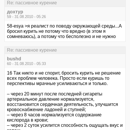
Re: пассивное курение
дохтур
59 - 31.08.2010 - 05:26
58-esya >я реалист по поводу окружающей среды...А
бросил курить не потому что вредно (в этом я
сомневаюсь), а потому что бесполезно и не нужно
Re: пассивное курение
bushd
60 - 31.08.2010 - 05:33
16 Так никто и не спорит, бросить курить не решение
всех проблем человека. Просто если куришь то
перспективы мрачные усиливаються и только.
– через 20 минут после последней сигареты
артериальное давление нормализуется,
восстановится сердечная деятельность, улучшится
кровоснабжение ладоней и ступней;
– через 8 часов нормализуется содержание
кислорода в крови;
– через 2 суток усилится способность ощущать вкус и