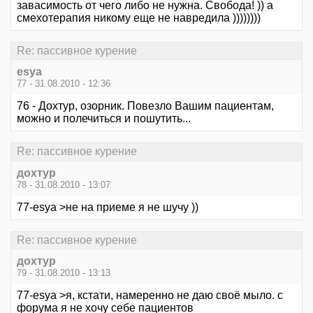
завасимость от чего либо не нужна. Свобода! )) а
смехотерапия никому еще не навредила ))))))))
Re: пассивное курение
esya
77 - 31.08.2010 - 12:36
76 - Дохтур, озорник. Повезло Вашим пациентам,
можно и полечиться и пошутить...
Re: пассивное курение
дохтур
78 - 31.08.2010 - 13:07
77-esya >не на приеме я не шучу ))
Re: пассивное курение
дохтур
79 - 31.08.2010 - 13:13
77-esya >я, кстати, намеренно не даю своё мыло. с
форума я не хочу себе пациентов