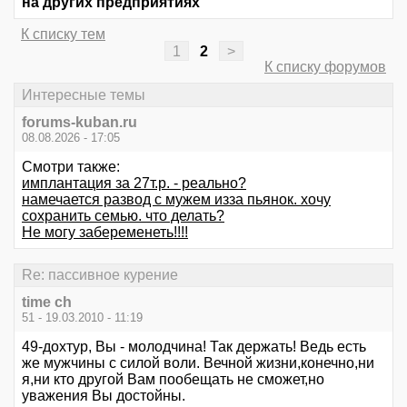
на других предприятиях
К списку тем
1
2
>
К списку форумов
Интересные темы
forums-kuban.ru
08.08.2026 - 17:05
Смотри также:
имплантация за 27т.р. - реально?
намечается развод с мужем изза пьянок. хочу
сохранить семью. что делать?
Не могу забеременеть!!!!
Re: пассивное курение
time ch
51 - 19.03.2010 - 11:19
49-дохтур, Вы - молодчина! Так держать! Ведь есть
же мужчины с силой воли. Вечной жизни,конечно,ни
я,ни кто другой Вам пообещать не сможет,но
уважения Вы достойны.