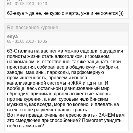
64 - 31.08.2010 - 10:13
62-esya > да не, не курю с марта, уже и не хочется )))
Re: пассивное курение
esya
65 - 31.08.2010 - 10:35
63-Сталина на вас нет >а можно еще для ощущения
полноты жизни стать алкоголиком, игроманом,
наркоманом, и, естественно, так же защищать свои
пристрастия, собирая все в общую кучу - фабрики,
заводы, машины, пароходы, парфюмерную
промышленность, проблемы износа
канализационной системы и ЖКХ и т.д и т.п. И
вообще, весь остальной цивилизованный мир
сбрендил, принимая довольно жесткие законы
против курения, а нам, суровым челябинским
мужикам, как всегда, море по колено, и плевать на
всех, кто не разделяет нашу страсть.
Вот мне правда, очень интересно знать - ЗАЧЕМ вам
это смердючее приспособление? Помогает увидеть
небо в алмазах?