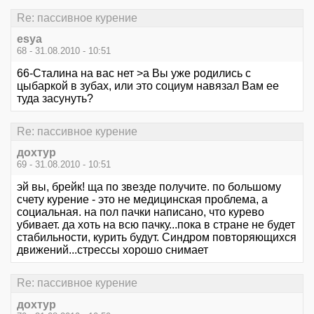
Re: пассивное курение
esya
68 - 31.08.2010 - 10:51
66-Сталина на вас нет >а Вы уже родились с
цыбаркой в зубах, или это социум навязал Вам ее
туда засунуть?
Re: пассивное курение
дохтур
69 - 31.08.2010 - 10:51
эй вы, брейк! ща по звезде получите. по большому
счету курение - это не медицинская проблема, а
социальная. на пол пачки написано, что курево
убивает. да хоть на всю пачку...пока в стране не будет
стабильности, курить будут. Синдром повторяющихся
движений...стрессы хорошо снимает
Re: пассивное курение
дохтур