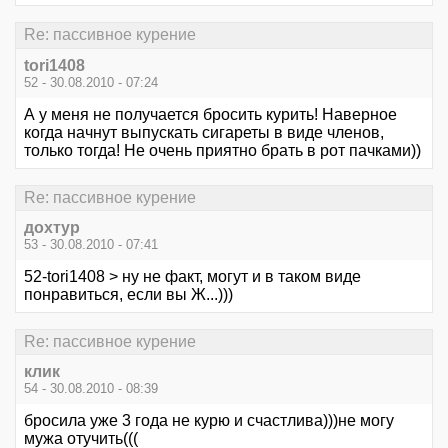
Re: пассивное курение
tori1408
52 - 30.08.2010 - 07:24
А у меня не получается бросить курить! Наверное
когда начнут выпускать сигареты в виде членов,
только тогда! Не очень приятно брать в рот пачками))
Re: пассивное курение
дохтур
53 - 30.08.2010 - 07:41
52-tori1408 > ну не факт, могут и в таком виде
понравиться, если вы Ж...)))
Re: пассивное курение
клик
54 - 30.08.2010 - 08:39
бросила уже 3 года не курю и счастлива)))не могу
мужа отучить(((