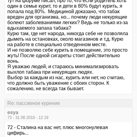
тут на форуме писал, про то, что если родитель хоть
один в семье курит, то и дети в 80% будут курить, я
попала под 80%. Медициной доказано, что табак
вреден для организма, но... почему люди некурящие
болеют заболеваниями легких? Ведь не только из-за
вдыхаемого запаха табака?
Курю там, где нет народа, никогда себе не позволяла
дыметь на остановках, около магазинов и т.д. Курю
на работе в специально отведенном месте.
И не позволяю себе курить в помещение, это просто
жуть! После одной сигареты стоит действительно
вонь.
Я уважаю людей, и стараюсь минимализировать
выхлоп табака при некурящих людях.
Выбор за каждым из нас, курить или нет, но считаю,
что должно быть уважение с обоих сторон. К
сожалению, не всегда так бывает.
Re: пассивное курение
esya
73 - 31.08.2010 - 12:19
72 - Сталина на вас нет, плюс многонулевая
цифирь...