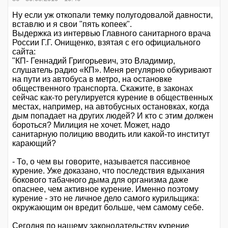
Ну если уж откопали темку полугодовалой давности,
вставлю и я свои "пять копеек".
Выдержка из интервью Главного санитарного врача
России Г.Г. Онищенко, взятая с его официального
сайта:
"КП- Геннадий Григорьевич, это Владимир,
слушатель радио «КП». Меня регулярно обкуривают
на пути из автобуса в метро, на остановке
общественного транспорта. Скажите, в законах
сейчас как-то регулируется курение в общественных
местах, например, на автобусных остановках, когда
дым попадает на других людей? И кто с этим должен
бороться? Милиция не хочет. Может, надо
санитарную полицию вводить или какой-то институт
карающий?
- То, о чем вы говорите, называется пассивное
курение. Уже доказано, что последствия вдыхания
бокового табачного дыма для организма даже
опаснее, чем активное курение. Именно поэтому
курение - это не личное дело самого курильщика:
окружающим он вредит больше, чем самому себе.
Сегодня по нашему законодательству курение