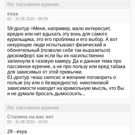
Re: пассивное курение
esya
62 - 31.08.2010 - 09:59
59-дохтур >Меня, например, мало интересует,
вредно или нет вдыхать эту вонь для самого
курильщика, это его проблема и его выбор. А вот
некурящие люди испытывают физический и
обонятельный (позволю себе так выразиться)
дискомфорт, как если бы их насильственно
запихнули в газовую камеру. Да и данная тема про
пассивное курение, а не про пользу или вред табака
для зависимых от этой привычки.
61-дохтур >ваш скепсис и желание поговорить о
пользе (ну или о безвредности) никотиновой
зависимости наводит на крамольную мысль, что Вы
и не думали бросать дымососить...
Re: пассивное курение
Сталина на вас нет
63 - 31.08.2010 - 10:03
29 - esya