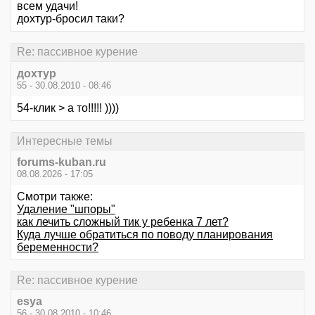
всем удачи!
дохтур-бросил таки?
Re: пассивное курение
дохтур
55 - 30.08.2010 - 08:46
54-клик > а то!!!!! ))))
Интересные темы
forums-kuban.ru
08.08.2026 - 17:05
Смотри также:
Удаление "шпоры"
как лечить сложный тик у ребенка 7 лет?
Куда лучше обратиться по поводу планирования
беременности?
Re: пассивное курение
esya
56 - 30.08.2010 - 10:46