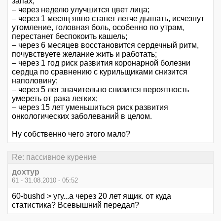
запах;
– через неделю улучшится цвет лица;
– через 1 месяц явно станет легче дышать, исчезнут
утомление, головная боль, особенно по утрам,
перестанет беспокоить кашель;
– через 6 месяцев восстановится сердечный ритм,
почувствуете желание жить и работать;
– через 1 год риск развития коронарной болезни
сердца по сравнению с курильщиками снизится
наполовину;
– через 5 лет значительно снизится вероятность
умереть от рака легких;
– через 15 лет уменьшиться риск развития
онкологических заболеваний в целом.
Ну собственно чего этого мало?
Re: пассивное курение
дохтур
61 - 31.08.2010 - 05:52
60-bushd > угу...а через 20 лет ящик. от куда
статистика? Всевышний передал?