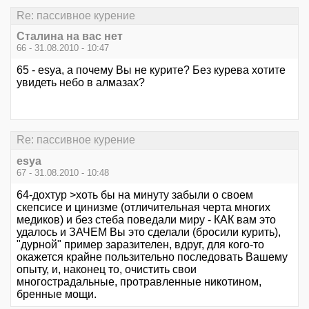
Re: пассивное курение
Сталина на вас нет
66 - 31.08.2010 - 10:47
65 - esya, а почему Вы не курите? Без курева хотите
увидеть небо в алмазах?
Re: пассивное курение
esya
67 - 31.08.2010 - 10:48
64-дохтур >хоть бы на минуту забыли о своем
скепсисе и цинизме (отличительная черта многих
медиков) и без стеба поведали миру - КАК вам это
удалось и ЗАЧЕМ Вы это сделали (бросили курить),
"дурной" пример заразителен, вдруг, для кого-то
окажется крайне пользительно последовать Вашему
опыту, и, наконец то, очистить свои
многострадальные, протравленные никотином,
бренные мощи.