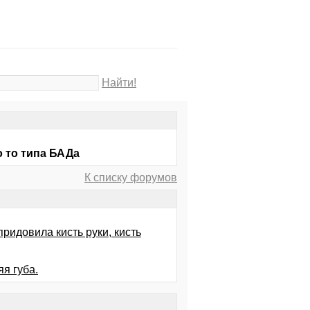
Найти!
о то типа БАДа
К списку форумов
ридовила кисть руки, кисть
я губа.