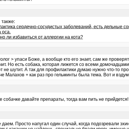
 также:
актика сердечно-сосудистых заболеваний, есть дельные с
 оса.
о ли избавиться от аллергии на кота?
олог > упаси Боже, а вообще кто его знает, сам же проверя
ит. Но есть собака, которая лижется со всеми домочадцами 
т не шутит. А так для профилактики думаю нужно что-то про
е Малахов + как раз про гельминты была тема. Вот и вздум
е собачке давайте препараты, тогда вам пить не прийдется!
 даем. Просто напугал один случай, когда подозревали эхи
ом с какашки не найдешь, специально брали кровь именно н