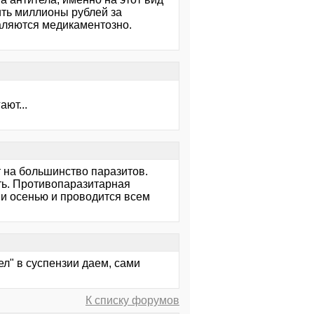
ить миллионы рублей за
даляются медикаментозно.
ают...
т на большинство паразитов.
ать. Противопаразитарная
 и осенью и проводится всем
л" в суспензии даем, сами
К списку форумов