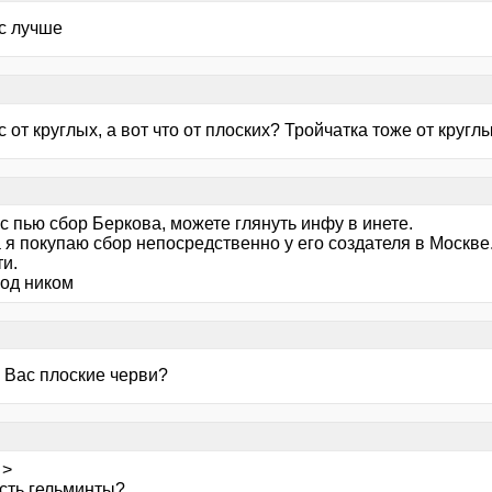
с лучше
 от круглых, а вот что от плоских? Тройчатка тоже от круглы
с пью сбор Беркова, можете глянуть инфу в инете.
 я покупаю сбор непосредственно у его создателя в Москве
и.
од ником
у Вас плоские черви?
 >
есть гельминты?