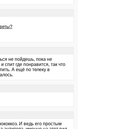
оветы?
ться не пойдешь, пока не
и спит где понравится, так что
пить. А ещё по телеку в
алось.
нококкоз. И ведь его простым
а антитела, именно на этот вид