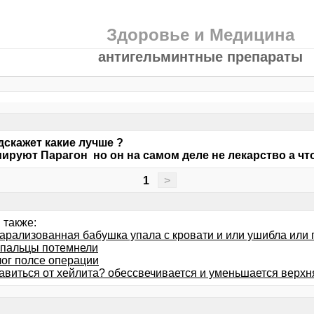
Здоровье и Медицина
антигельминтные препараты
дскажет какие лучше ?
ируют Парагон но он на самом деле не лекарство а чт
1
>
 также:
арализованная бабушка упала с кровати и или ушибла или п
 пальцы потемнели
лог полсе операции
авиться от хейлита? обессвечивается и уменьшается верхня