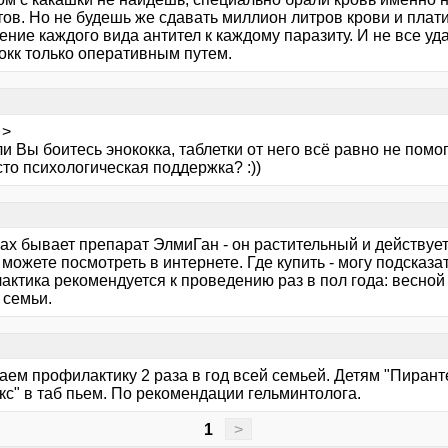
тов. Но не будешь же сдавать миллион литров крови и плат
ение каждого вида антител к каждому паразиту. И не все у
окк только оперативным путем.
 >
ли Вы боитесь энококка, таблетки от него всё равно не помог
то психологическая поддержка? :))
ках бывает препарат ЭлмиГан - он растительный и действуе
можете посмотреть в интернете. Где купить - могу подсказ
актика рекомендуется к проведению раз в пол года: весной
 семьи.
ем профилактику 2 раза в год всей семьей. Детям "Пиранте
кс" в таб пьем. По рекомендации гельминтолога.
1
>