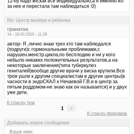
12-ну надо же,как все индивидуально,а я именно из-
за нее и перестала там наблюдаться :0)
Re: Центр матери и ребенка
гранатка
14 - 19.03.2010 - 11:29
автор- Я ,лично знаю трех кто там наблюдался
(подруги)с гормональными проблемами,с
нарушен.менстр.цикла,по бесплодию и ни у кого
небыло никаких положительных результатов,а на
некоторые заключения(типа туберкулез
гениталей)вообще другие врачи у виска крутили.Все
троя ушли к другим специалистам в другие центры(в
часности в эндоСКАЛ к Нечаевой Г.В.и в центр за
пятым роддомом-не знаю как он называется) и у двух
уже дети.
К списку тем
1
>
К списку форумов
Добавить новое сообщение
Ваше имя: