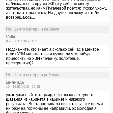
наблюдаться в других ЖК (и у себя по месту
жительства), но как у Пугачевой поётся:"Ухожу, ухожу,
а потом в этом каюсь. На других погляжу, и к тебе
возвращаюсь..."
Re: Центр матери и ребенка
Valia
9 - 15.03.2010 - 11:21
Подскажите, кто знает, а сколько сейчас в Центре
стоит УЗИ малого таза и нужно ли что-нибудь
приносить на УЗИ (пеленку, полотенце,
презерватив)?
Re: Центр матери и ребенка
милинда
10 - 15.03.2010 - 12:18
ужас ужасный этот цмир, несколько лет тупого
шатания из кабинета в кабинет и никакого
результата. Востанавливала цикл, так за все время
ни разу на гормоны не направили, эх молодая я
была и глупая.