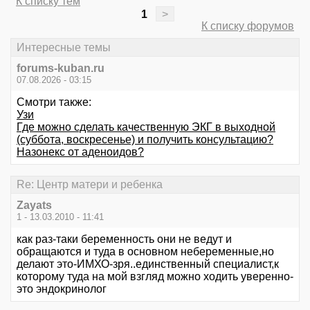
К списку тем
1
>
К списку форумов
Интересные темы
forums-kuban.ru
07.08.2026 - 03:15
Смотри также:
Узи
Где можно сделать качественную ЭКГ в выходной
(суббота, воскресенье) и получить консультацию?
Назонекс от аденоидов?
Re: Центр матери и ребенка
Zayats
1 - 13.03.2010 - 11:41
как раз-таки беременность они не ведут и
обращаются и туда в основном небеременные,но
делают это-ИМХО-зря..единственный специалист,к
которому туда на мой взгляд можно ходить уверенно-
это эндокринолог