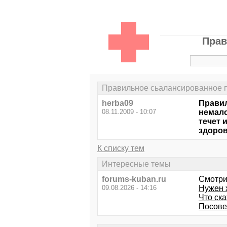
Прав
Правильное сьалансированное п
herba09
Правил
08.11.2009 - 10:07
немало
течет 
здоро
К списку тем
Интересные темы
forums-kuban.ru
Смотри
09.08.2026 - 14:16
Нужен 
Что ск
Посове