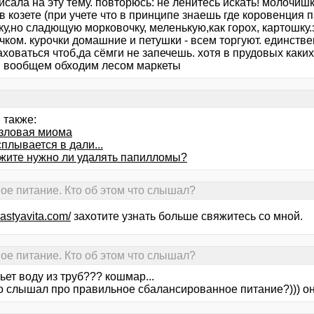
исала на эту тему. повторюсь: не ленитесь искать! молочиш
в козете (при учете что в принципе знаешь где коровенция 
у,но сладющую морковочку, меленькую,как горох, картошку.
чком. курочки домашние и петушки - всем торгуют. единств
ховаться чтоб,да сёмги не запечешь. хотя в прудовых каки
. вообщем обходим лесом маркеты
 также:
зловая миома
плывается в дали...
жите нужно ли удалять папилломы?
е питание. Кто об этом что слышал?
gastyavita.com/
захотите узнать больше свяжитесь со мной.
е питание. Кто об этом что слышал?
пьет воду из труб??? кошмар...
то слышал про правильное сбалансированное питание?))) он