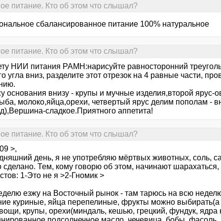
е питание. Кто об этом что слышал?
ональное сбалансированное питание 100% натуральное
е питание. Кто об этом что слышал?
ету НИИ питания РАМН:нарисуйте равносторонний треуголь
о угла вниз, разделите этот отрезок на 4 равные части, пр
нию.
 основания внизу - крупы и мучные изделия,второй ярус-ов
рыба, молоко,яйца,орехи, четвертый ярус делим пополам - 
д),Вершина-сладкое.Приятного аппетита!
е питание. Кто об этом что слышал?
09 >,
дняшний день, я не употребляю мёртвых животных, соль, сах
о сделано. Тем, кому говорю об этом, начинают шарахаться,
стов: 1-Это не я >2-Гномик >
еделю езжу на Восточный рынок - там тарюсь на всю неделю 
е куриные, яйца перепелиные, фрукты можно выбирать(а не 
овощи, крупы, орехи(миндаль, кешью, грецкий, фундук, ядра 
нированное подсолнечное масло, чечевица, бобы, фасоль, г