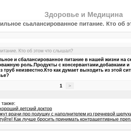
Здоровье и Медицина
ильное сьалансированное питание. Кто об 
итание. Кто об этом что слышал?
ьное и сбалансированное питание в нашей жизни на с
важную роль.Продукты с консервантами,добавками и т
из труб неизвестно.Кто как думает выходить из этой с
вье?
1
>
 также:
хороший детский доктор
ажут врачи про подушку с наполнителем из гречневой шелух
туйте! Как лучше бросить принимать контрацептивные пре