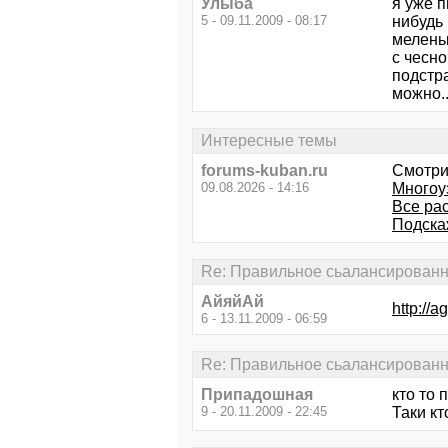
Улыба
я уже п
5 - 09.11.2009 - 08:17
нибудь 
меленьк
с чесно
подстра
можно.
Интересные темы
forums-kuban.ru
Смотри
09.08.2026 - 14:16
Многоу
Все рас
Подска
Re: Правильное сьалансированно
АйяйАй
http://a
6 - 13.11.2009 - 06:59
Re: Правильное сьалансированно
Припадошная
кто то 
9 - 20.11.2009 - 22:45
Таки к