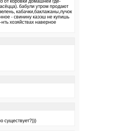
ко от коровки домашней где-
пасёцца). бабули утром продают
зелень, кабачки,баклажаны,лучок
енное - свинину каээш не купишь
х-нть хозяйствах наверное
о существует?)))