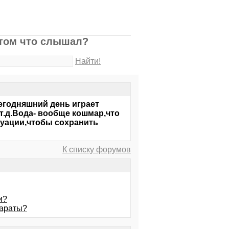
этом что слышал?
Найти!
егодняшний день играет
.д.Вода- вообще кошмар,что
итуации,чтобы сохранить
К списку форумов
и?
параты?