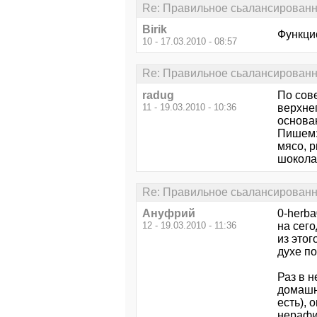
Re: Правильное сьалансированно
Birik
Функци
10 - 17.03.2010 - 08:57
Re: Правильное сьалансированно
radug
По сов
11 - 19.03.2010 - 10:36
верхнег
основа
Пишем:у
мясо, 
шокола
Re: Правильное сьалансированно
Ануфрий
0-herba
12 - 19.03.2010 - 11:36
на сего
из этог
духе по
Раз в н
домашни
есть), 
нерафи