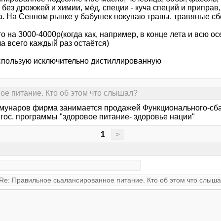
без дрожжей и химии, мёд, специи - куча специй и приправ,
а. На Сенном рынке у бабушек покупаю травы, травяные сбо
то на 3000-4000р(когда как, например, в конце лета и всю ос
а всего каждый раз остаётся)
спользую исключительно дистиллированную
е питание. Кто об этом что слышал?
мунаров фирма занимается продажей Функционального-сба
 гос. программы "здоровое питание- здоровье нации"
1
>