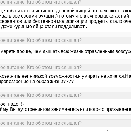
е питание. Кто об этом что слышал?
, чтоб питаться истинно здоровой пищей, то надо жить в ко
ать все своими руками :) потому что в супермаркетах найт
нсервантов или без генной модификации продукты стало оче
е даже куриные яйца стали подделывать
е питание. Кто об этом что слышал?
 умереть проще, чем дышать всю жизнь отравленным возду
е питание. Кто об этом что слышал?
лхозе жить нет никакой возможности,и умирать не хочется.
ировоззрение на образ жизни????
е питание. Кто об этом что слышал?
е, надо :))
ойму. Вы аутотренингом занимаетесь или кого-то призывае
е питание. Кто об этом что слышал?