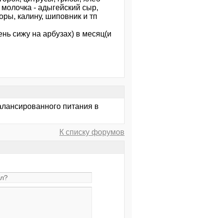
 молочка - адыгейский сыр,
ры, калину, шиповник и тп
ень сижу на арбузах) в месяц(и
лансированного питания в
К списку форумов