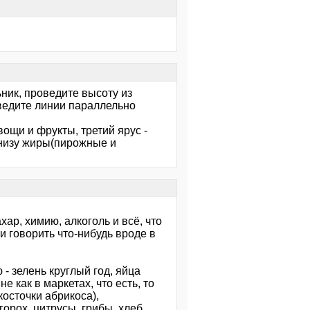
ник, проведите высоту из
оведите линии параллельно
ощи и фрукты, третий ярус -
внизу жиры(пирожные и
ар, химию, алкоголь и всё, что
 и говорить что-нибудь вроде в
- зелень круглый год, яйца
как в маркетах, что есть, то
косточки абрикоса),
орох, цитрусы, грибы, хлеб