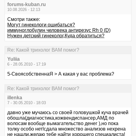
forums-kuban.ru
10.08.2026 - 12:13
Смотри также:
Могут гинекологи ошибаться?
иммуноглобулин человека антирезус Rh 0 (D)
Нужен детский гинеколог,Куда обратиться?
Re: Какой трихолог ВАМ помог?
Yuliia
6 - 28.05.2010 - 17:19
5-СвоясобственнаЯ > А какая у вас проблема?
Re: Какой трихолог ВАМ помог?
illenka
7 - 30.05.2010 - 18:03
давно уже мучаюсь со своей головушкой куча врачей
обошла(диагностика,кожвендиспансер,АМД по
волосам вообще вымагательство денег ),но пока
толку особо нет!сдала множество анализов нехрена
не нашли.желаю тебе найти хорошего специалиста!