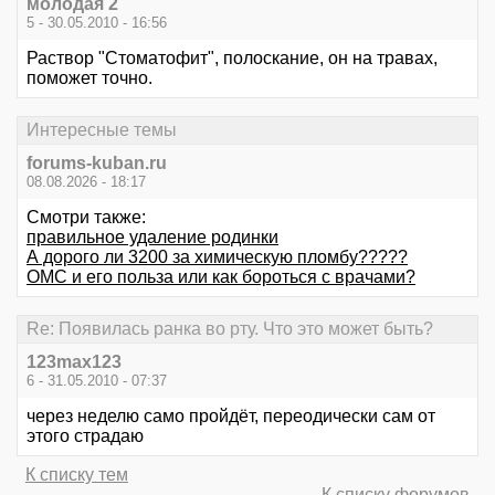
молодая 2
5 - 30.05.2010 - 16:56
Раствор "Стоматофит", полоскание, он на травах,
поможет точно.
Интересные темы
forums-kuban.ru
08.08.2026 - 18:17
Смотри также:
правильное удаление родинки
А дорого ли 3200 за химическую пломбу?????
ОМС и его польза или как бороться с врачами?
Re: Появилась ранка во рту. Что это может быть?
123max123
6 - 31.05.2010 - 07:37
через неделю само пройдёт, переодически сам от
этого страдаю
К списку тем
К списку форумов