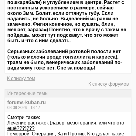
пошкарябали) и углублением в центре. Растет с
постоянным ускорением в размере, сейчас
около 3мм. Болит, если оттянуть губу. Если
надавить, не больно. Выделений из ранки не
замечено. Фигня конечное, но кушать, блин,
мешает, зараза=) Понятно, что к врачу с таким не
пойдешь, может тут подскажут, что это может
быть и что с ним сделать.
Серьезных заболеваний ротовой полости нет
(только мелочи вроде тонзиллита и кариеса),
травм не было, венерических заболеваний по-
видимому тоже нет. Спс за помощь!
К списку тем
К списку форумов
Интересные темы
forums-kuban.ru
08.08.2026 - 18:17
Смотри также:
Лечение растяжек (лазер, мезотерапия, или что ото
ещё???)???
Геморрой. Операция, За и Против. Кто делал, какие