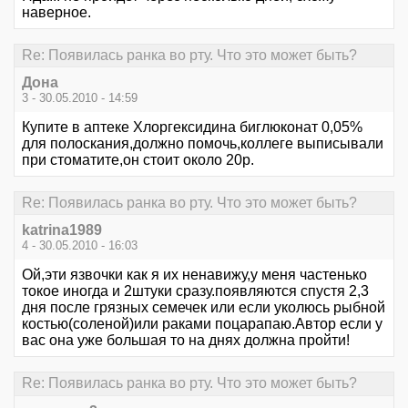
наверное.
Re: Появилась ранка во рту. Что это может быть?
Дона
3 - 30.05.2010 - 14:59
Купите в аптеке Хлоргексидина биглюконат 0,05%
для полоскания,должно помочь,коллеге выписывали
при стоматите,он стоит около 20р.
Re: Появилась ранка во рту. Что это может быть?
katrina1989
4 - 30.05.2010 - 16:03
Ой,эти язвочки как я их ненавижу,у меня частенько
токое иногда и 2штуки сразу.появляются спустя 2,3
дня после грязных семечек или если уколюсь рыбной
костью(соленой)или раками поцарапаю.Автор если у
вас она уже большая то на днях должна пройти!
Re: Появилась ранка во рту. Что это может быть?