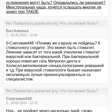
осложнения могут быть? Оправдались ли ожидания?
Менструальная чаша, хочется услышать многие ли
знают про ТАКОЕ
Re: Появилась ранка во рту. Что это может быть?
ВитАминка
1 - 30.05.2010 - 11:06
0-Снеговик448 >Почему же к врачу не пойдешь? К
стоматологу сходите. Это может быть стоматит.
Лечение зависит от того какой этиологии стоматит
вирусной или бактериальной. При бактериальной
хорошо помогает гель Метрогил дента и
Холисал,метиленовая синька,полоскание ромашкой
и т.д. При вирусной стоматологи бывает назначают
оксолинку,но лучше проконсультироваться со
специалистом.
Re: Появилась ранка во рту. Что это может быть?
Снеговик448
2 - 30.05.2010 - 12:22
Нда... не пройдет через несколько дней, схожу