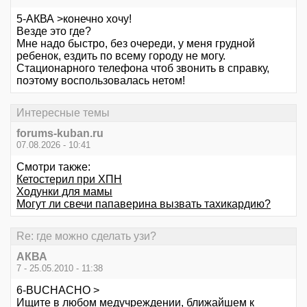
5-АКВА >конечно хочу!
Везде это где?
Мне надо быстро, без очереди, у меня грудной
ребенок, ездить по всему городу не могу.
Стационарного телефона чтоб звонить в справку,
поэтому воспользовалась нетом!
Интересные темы
forums-kuban.ru
07.08.2026 - 10:41
Смотри также:
Кетостерил при ХПН
Ходунки для мамы
Могут ли свечи папаверина вызвать тахикардию?
Re: где можно сделать узи?
АКВА
7 - 25.05.2010 - 11:38
6-BUCHACHO >
Ищите в любом медучреждении, ближайшем к