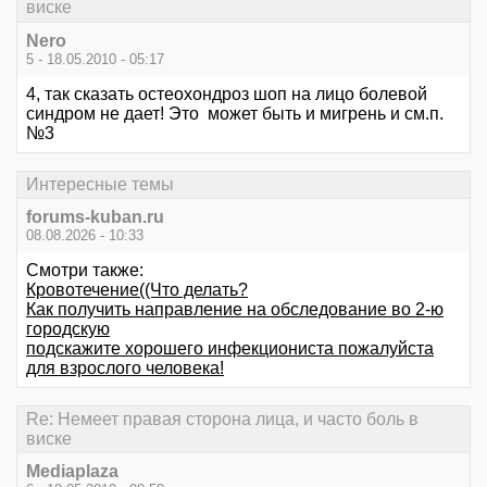
виске
Nero
5 - 18.05.2010 - 05:17
4, так сказать остеохондроз шоп на лицо болевой
синдром не дает! Это может быть и мигрень и см.п.
№3
Интересные темы
forums-kuban.ru
08.08.2026 - 10:33
Смотри также:
Кровотечение((Что делать?
Как получить направление на обследование во 2-ю
городскую
подскажите хорошего инфекциониста пожалуйста
для взрослого человека!
Re: Немеет правая сторона лица, и часто боль в
виске
Mediaplaza