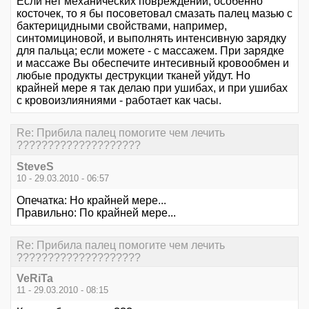
Если нет механических повреждений, особенно
косточек, то я бы посоветовал смазать палец мазью с
бактерицидными свойствами, например,
синтомициновой, и выполнять интенсивную зарядку
для пальца; если можете - с массажем. При зарядке
и массаже Вы обеспечите интесивный кровообмен и
любые продукты деструкции тканей уйдут. Но
крайней мере я так делаю при ушибах, и при ушибах
с кровоизлияниями - работает как часы.
Re: Прибила палец помогите чем лечить
????????????????????
SteveS
10 - 29.03.2010 - 06:57
Опечатка: Но крайней мере...
Правильно: По крайней мере...
Re: Прибила палец помогите чем лечить
????????????????????
VeRiTa
11 - 29.03.2010 - 08:15