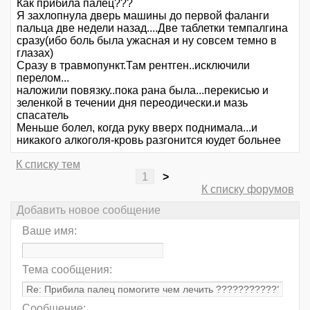
Как прибила палец???
Я захлопнула дверь машины до первой фаланги
пальца две недели назад....Две таблетки темпалгина
сразу(ибо боль была ужасная и ну совсем темно в
глазах)
Сразу в травмопункт.Там рентген..исключили
перелом...
наложили повязку..пока рана была...перекисью и
зеленкой в течении дня переодически.и мазь
спасатель
Меньше болел, когда руку вверх поднимала...и
никакого алкоголя-кровь разгонится юудет больнее
К списку тем
1
>
К списку форумов
Добавить новое сообщение
Ваше имя:
Тема сообщения:
Сообщение: