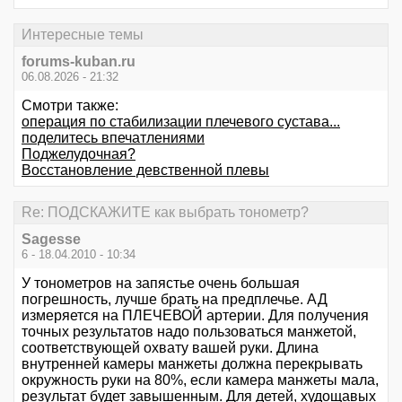
Интересные темы
forums-kuban.ru
06.08.2026 - 21:32
Смотри также:
операция по стабилизации плечевого сустава...
поделитесь впечатлениями
Поджелудочная?
Восстановление девственной плевы
Re: ПОДСКАЖИТЕ как выбрать тонометр?
Sagesse
6 - 18.04.2010 - 10:34
У тонометров на запястье очень большая
погрешность, лучше брать на предплечье. АД
измеряется на ПЛЕЧЕВОЙ артерии. Для получения
точных результатов надо пользоваться манжетой,
соответствующей охвату вашей руки. Длина
внутренней камеры манжеты должна перекрывать
окружность руки на 80%, если камера манжеты мала,
результат будет завышенным. Для детей, худощавых