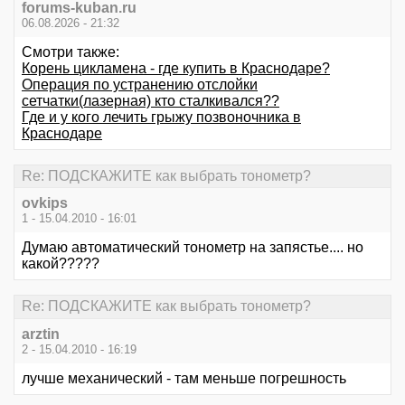
forums-kuban.ru
06.08.2026 - 21:32
Смотри также:
Корень цикламена - где купить в Краснодаре?
Операция по устранению отслойки
сетчатки(лазерная) кто сталкивался??
Где и у кого лечить грыжу позвоночника в
Краснодаре
Re: ПОДСКАЖИТЕ как выбрать тонометр?
ovkips
1 - 15.04.2010 - 16:01
Думаю автоматический тонометр на запястье.... но
какой?????
Re: ПОДСКАЖИТЕ как выбрать тонометр?
arztin
2 - 15.04.2010 - 16:19
лучше механический - там меньше погрешность