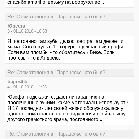
спасибо amarillo, возьму на вооружение...
Re: Стоматология в "Парацельс" кто был?
Юзефа
3 - 01.10.2010 - 10:53
Я постоянно там зубы делаю, сестра там делает, и
мама. Соглашусь с 1 - хирург - прекрасный профи.
Если вам пломбы - то обратитесь к Вике. Если
протезы - то к Андрею.
Re: Стоматология в "Парацельс" кто был?
ksjun4ik
4 - 01.10.2010 - 11:53
Юзефа, подскажите, дают ли гарантию на
пролеченные зубики, какие материалы используют?
Я 17 последних лет своей жизни обслуживалась у
одного стоматолога, но по ряду причин сейчас ищу
другого грамотного врача, постоянного...
Re: Стоматология в "Парацельс" кто был?