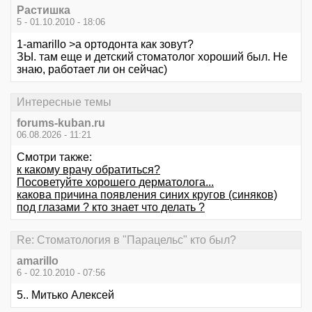
Растишка
5 - 01.10.2010 - 18:06
1-amarillo >а ортодонта как зовут?
ЗЫ. там еще и детский стоматолог хороший был. Не
знаю, работает ли он сейчас)
Интересные темы
forums-kuban.ru
06.08.2026 - 11:21
Смотри также:
к какому врачу обратиться?
Посоветуйте хорошего дерматолога...
какова причина появления синих кругов (синяков)
под глазами ? кто знает что делать ?
Re: Стоматология в "Парацельс" кто был?
amarillo
6 - 02.10.2010 - 07:56
5.. Митько Алексей