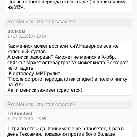
После острого периода (отек спадет) в поликлинику
на УВЧ.
Re: Мениск. Кто сталкивался?
велком
2 - 27.01.2010 - 20:54
Как мениск может воспалится?.Наверное все же
коленный сустав.
А мениск разорван? Аможет не мениск а Х-обр.
связка? Может остеоартроз?А может киста Беккера?
чего гадать
-К ортопеду. МРТ рулит.
"После острого периода (отек спадет) в поликлинику
на УВЧ".
Ха, и мениск заживет (срастется).
Re: Мениск. Кто сталкивался?
Trubochist
3 - 27.01.2010 - 23:55
1-три по сто > да, принимал еще 5 таблеток, 1 раз в
день Тексамен, показания против боли больше