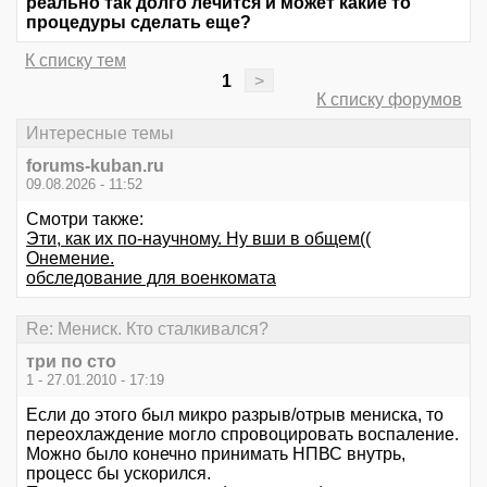
реально так долго лечится и может какие то
процедуры сделать еще?
К списку тем
1
>
К списку форумов
Интересные темы
forums-kuban.ru
09.08.2026 - 11:52
Смотри также:
Эти, как их по-научному. Ну вши в общем((
Онемение.
обследование для военкомата
Re: Мениск. Кто сталкивался?
три по сто
1 - 27.01.2010 - 17:19
Если до этого был микро разрыв/отрыв мениска, то
переохлаждение могло спровоцировать воспаление.
Можно было конечно принимать НПВС внутрь,
процесс бы ускорился.