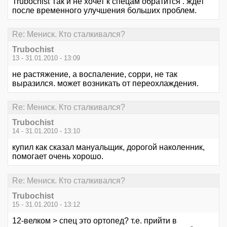
Trubochist Так и не хочет к спецам обратится . ждет
после временного улучшения больших проблем.
Re: Мениск. Кто сталкивался?
Trubochist
13 - 31.01.2010 - 13:09
не растяжение, а воспаление, сорри, не так
выразился. может возникать от переохлаждения.
Re: Мениск. Кто сталкивался?
Trubochist
14 - 31.01.2010 - 13:10
купил как сказал мануальщик, дорогой наколенник,
помогает очень хорошо.
Re: Мениск. Кто сталкивался?
Trubochist
15 - 31.01.2010 - 13:12
12-велком > спец это ортопед? т.е. прийти в