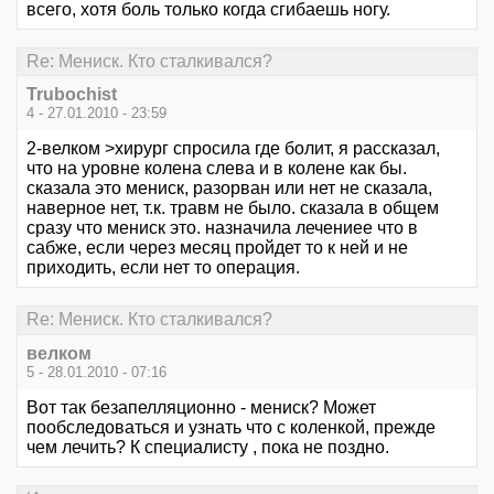
всего, хотя боль только когда сгибаешь ногу.
Re: Мениск. Кто сталкивался?
Trubochist
4 - 27.01.2010 - 23:59
2-велком >хирург спросила где болит, я рассказал,
что на уровне колена слева и в колене как бы.
сказала это мениск, разорван или нет не сказала,
наверное нет, т.к. травм не было. сказала в общем
сразу что мениск это. назначила лечениее что в
сабже, если через месяц пройдет то к ней и не
приходить, если нет то операция.
Re: Мениск. Кто сталкивался?
велком
5 - 28.01.2010 - 07:16
Вот так безапелляционно - мениск? Может
пообследоваться и узнать что с коленкой, прежде
чем лечить? К специалисту , пока не поздно.