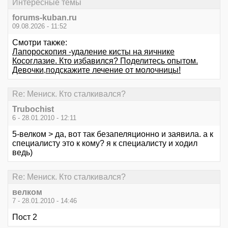
Интересные темы
forums-kuban.ru
09.08.2026 - 11:52
Смотри также:
Лапороскопия -удаление кисты на яичнике
Косоглазие. Кто избавился? Поделитесь опытом.
Девочки,подскажите лечение от молочницы!
Re: Мениск. Кто сталкивался?
Trubochist
6 - 28.01.2010 - 12:11
5-велком > да, вот так безапеляционно и заявила. а к
специалисту это к кому? я к специалисту и ходил
ведь)
Re: Мениск. Кто сталкивался?
велком
7 - 28.01.2010 - 14:46
Пост 2