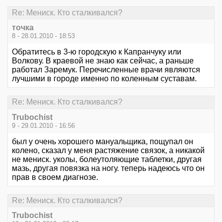
Re: Мениск. Кто сталкивался?
точка
8 - 28.01.2010 - 18:53
Обратитесь в 3-ю городскую к Капранчуку или
Волкову. В краевой не знаю как сейчас, а раньше
работал Заремук. Перечисленные врачи являются
лучшими в городе именно по коленным суставам.
Re: Мениск. Кто сталкивался?
Trubochist
9 - 29.01.2010 - 16:56
был у очень хорошего мануальщика, пощупал он
колено, сказал у меня растяжение связок, а никакой
не мениск. уколы, болеутоляющие таблетки, другая
мазь, другая повязка на ногу. теперь надеюсь что он
прав в своем диагнозе.
Re: Мениск. Кто сталкивался?
Trubochist