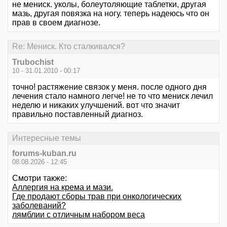
не мениск. уколы, болеутоляющие таблетки, другая
мазь, другая повязка на ногу. теперь надеюсь что он
прав в своем диагнозе.
Re: Мениск. Кто сталкивался?
Trubochist
10 - 31.01.2010 - 00:17
точно! растяжение связок у меня. после одного дня
лечения стало намного легче! не то что мениск лечил
неделю и никаких улучшений. вот что значит
правильно поставленный диагноз.
Интересные темы
forums-kuban.ru
08.08.2026 - 12:45
Смотри также:
Аллергия на крема и мази.
Где продают сборы трав при онкологических
заболеваний?
лямблии с отличным набором веса