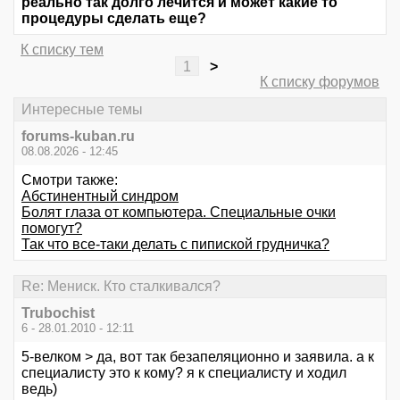
реально так долго лечится и может какие то
процедуры сделать еще?
К списку тем
1
>
К списку форумов
Интересные темы
forums-kuban.ru
08.08.2026 - 12:45
Смотри также:
Абстинентный синдром
Болят глаза от компьютера. Специальные очки
помогут?
Так что все-таки делать с пипиской грудничка?
Re: Мениск. Кто сталкивался?
Trubochist
6 - 28.01.2010 - 12:11
5-велком > да, вот так безапеляционно и заявила. а к
специалисту это к кому? я к специалисту и ходил
ведь)