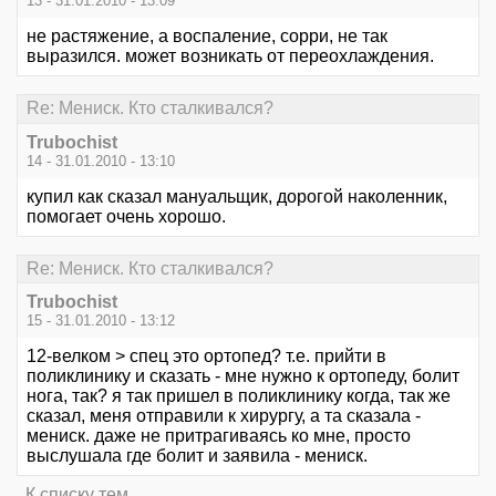
13 - 31.01.2010 - 13:09
не растяжение, а воспаление, сорри, не так
выразился. может возникать от переохлаждения.
Re: Мениск. Кто сталкивался?
Trubochist
14 - 31.01.2010 - 13:10
купил как сказал мануальщик, дорогой наколенник,
помогает очень хорошо.
Re: Мениск. Кто сталкивался?
Trubochist
15 - 31.01.2010 - 13:12
12-велком > спец это ортопед? т.е. прийти в
поликлинику и сказать - мне нужно к ортопеду, болит
нога, так? я так пришел в поликлинику когда, так же
сказал, меня отправили к хирургу, а та сказала -
мениск. даже не притрагиваясь ко мне, просто
выслушала где болит и заявила - мениск.
К списку тем