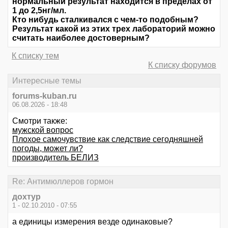
нормальный результат находится в пределах от
1 до 2,5нг/мл.
Кто нибудь сталкивался с чем-то подобным?
Результат какой из этих трех лабораторий можно
считать наиболее достоверным?
К списку тем
К списку форумов
Интересные темы
forums-kuban.ru
06.08.2026 - 18:48
Смотри также:
мужской вопрос
Плохое самочувствие как следствие сегодняшней
погоды, может ли?
производитель БЕЛИЗ
Re: Антимюллеров гормон
дохтур
1 - 02.10.2010 - 07:55
а единицы измерения везде одинаковые?