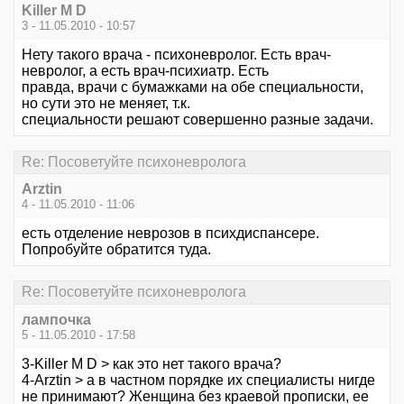
Killer M D
3 - 11.05.2010 - 10:57
Нету такого врача - психоневролог. Есть врач-
невролог, а есть врач-психиатр. Есть
правда, врачи с бумажками на обе специальности,
но сути это не меняет, т.к.
специальности решают совершенно разные задачи.
Re: Посоветуйте психоневролога
Arztin
4 - 11.05.2010 - 11:06
есть отделение неврозов в психдиспансере.
Попробуйте обратится туда.
Re: Посоветуйте психоневролога
лампочка
5 - 11.05.2010 - 17:58
3-Killer M D > как это нет такого врача?
4-Arztin > а в частном порядке их специалисты нигде
не принимают? Женщина без краевой прописки, ее