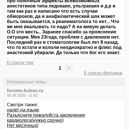
про побочные эффекты всевозможных
анестетиков типа ледокаин, ультракаин и д.р и
там как раз и написано что есть случаи
обмороков, да и анафилактический шок может
быть оказывается, а реаниматолога то нет... Что
же мне вкалывать то надо? А на живую делать
О.О это жесть.. Заранее спасибо за прояснение
ситуации. Мне 23года, проблем с давлением нет.
Последний раз в стоматологии был лет 8 назад,
что то кстати и кололи неоднократно и флюс под
анастезией убирали. Да только что бог его знает.
К списку тем
1
>
К списку форумов
Интересные темы
forums-kuban.ru
06.08.2026 - 11:42
Смотри также:
налет на языке
Разъясните пожалуйста заключения
кардиолога(нужно срочно)
Нет месячных!