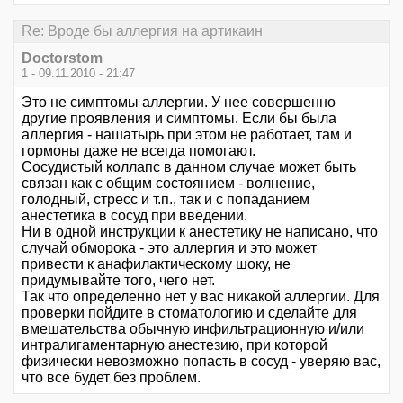
Re: Вроде бы аллергия на артикаин
Doctorstom
1 - 09.11.2010 - 21:47
Это не симптомы аллергии. У нее совершенно
другие проявления и симптомы. Если бы была
аллергия - нашатырь при этом не работает, там и
гормоны даже не всегда помогают.
Сосудистый коллапс в данном случае может быть
связан как с общим состоянием - волнение,
голодный, стресс и т.п., так и с попаданием
анестетика в сосуд при введении.
Ни в одной инструкции к анестетику не написано, что
случай обморока - это аллергия и это может
привести к анафилактическому шоку, не
придумывайте того, чего нет.
Так что определенно нет у вас никакой аллергии. Для
проверки пойдите в стоматологию и сделайте для
вмешательства обычную инфильтрационную и/или
интралигаментарную анестезию, при которой
физически невозможно попасть в сосуд - уверяю вас,
что все будет без проблем.