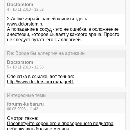
Doctorstom
4 - 10.11.2010 - 12:52
2-Active >прайс нашей клиники здесь:
www.dctorstom.ru
А попадание в сосуд - это не ошибка, а осложнение
анестезии, которое бывает у каждого врача. Просто
не следует путать его с аллергией.
Re: Вроде бы аллергия на артикаин
Doctorstom
5 - 10.11.2010 - 12:53
Опечатка в ссылке, вот точная:
http://www.doctorstom.ru/page41
Интересные темы
forums-kuban.ru
06.08.2026 - 11:42
Смотри также:
Посоветуйте хорошего и проверенного педиатра,
ребенку чуть больше месяца....