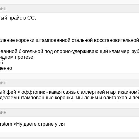
аин
ый прайс в СС.
вление коронки штампованной стальной восстановительной
ванной бюгельной под опорно-удерживающий кламмер, зуба
идном протезе
уб
менно
аин
й фей > оффтопик - какая связь с аллергией и артикаином?
 делаем штампованные коронки, мы лечим и олигархов и пен
аин
rstom >Ну даете стране угля