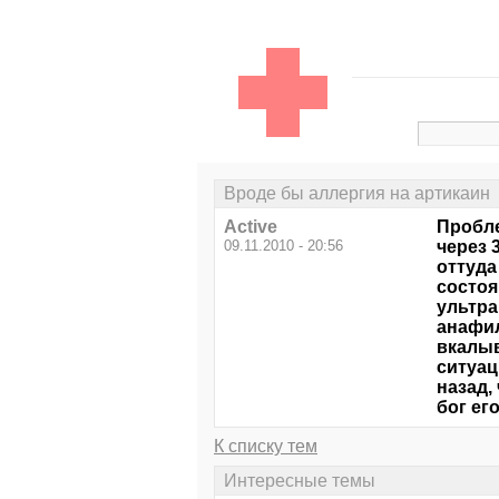
Вроде бы аллергия на артикаин
Active
Пробле
09.11.2010 - 20:56
через 
оттуда
состоя
ультра
анафил
вкалыв
ситуац
назад,
бог его
К списку тем
Интересные темы