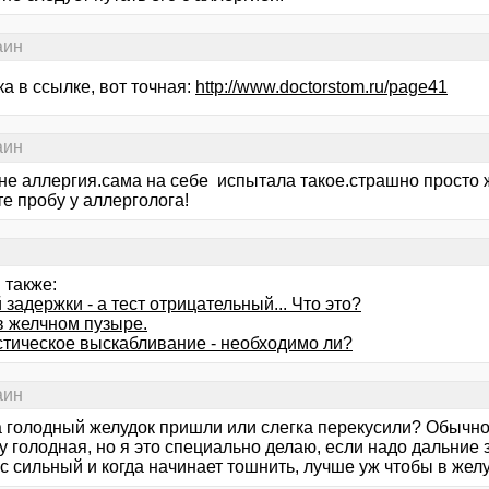
аин
а в ссылке, вот точная:
http://www.doctorstom.ru/page41
аин
 не аллергия.сама на себе испытала такое.страшно просто 
е пробу у аллерголога!
 также:
 задержки - а тест отрицательный... Что это?
в желчном пузыре.
стическое выскабливание - необходимо ли?
аин
а голодный желудок пришли или слегка перекусили? Обычно 
 голодная, но я это специально делаю, если надо дальние 
 сильный и когда начинает тошнить, лучше уж чтобы в желу