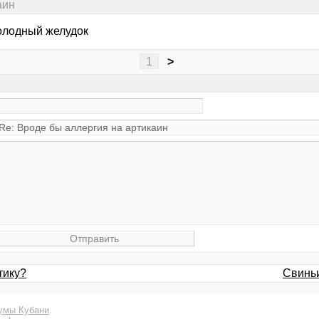
аин
голодный желудок
1
>
тику?
Свинь
умы Кубани
.