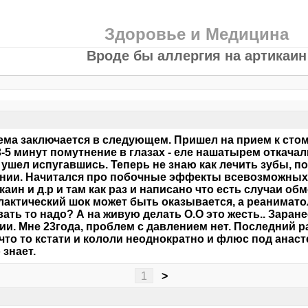
Здоровье и Медицина
Вроде бы аллергия на артикаин
ма заключается в следующем. Пришел на прием к стом
3-5 минут помутнение в глазах - еле нашатырем откачали
 ушел испугавшись. Теперь не знаю как лечить зубы, п
нии. Начитался про побочные эффекты всевозможных 
каин и д.р и там как раз и написано что есть случаи обм
актический шок может быть оказывается, а реаниматоло
ать то надо? А на живую делать О.О это жесть.. Заран
ии. Мне 23года, проблем с давлением нет. Последний р
 что то кстати и кололи неоднократно и флюс под анаст
 знает.
1
>