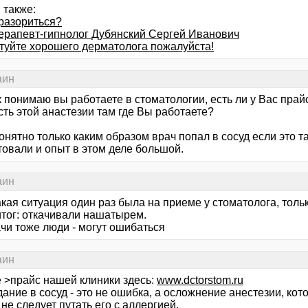
 также:
 разориться?
ерапевт-гипнолог Дубянский Сергей Иванович
туйте хорошего дерматолога пожалуйста!
аин
ак понимаю вы работаете в стоматологии, есть ли у Вас прайс
ть этой анастезии там где Вы работаете?
онятно только каким образом врач попал в сосуд если это та
товали и опыт в этом деле большой.
аин
кая ситуация один раз была на приеме у стоматолога, толь
итог: откачивали нашатырем.
чи тоже люди - могут ошибаться
аин
e >прайс нашей клиники здесь:
www.dctorstom.ru
ание в сосуд - это не ошибка, а осложнение анестезии, кот
не следует путать его с аллергией.