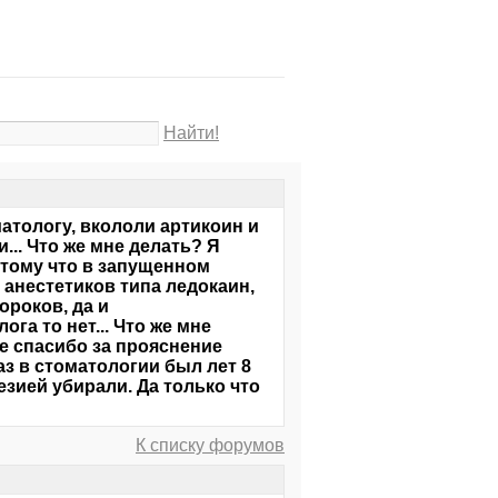
Найти!
атологу, вкололи артикоин и
... Что же мне делать? Я
отому что в запущенном
анестетиков типа ледокаин,
ороков, да и
га то нет... Что же мне
ее спасибо за прояснение
аз в стоматологии был лет 8
езией убирали. Да только что
К списку форумов