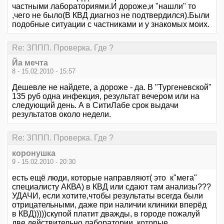
частными лабораториями.И дороже,и "нашли" то
,чего не было(В КВД диагноз не подтвердился).Были
подобные ситуации с частниками и у знакомых моих.
Re: ЗППП. Проверка. Где ?
Йа мечта
8 - 15.02.2010 - 15:57
Дешевле не найдете, а дороже - да. В "Тургеневской"
135 руб одна инфекция, результат вечером или на
следующий день. А в СитиЛабе срок выдачи
результатов около недели.
Re: ЗППП. Проверка. Где ?
коронушка
9 - 15.02.2010 - 20:30
есть ещё люди, которые направляют( это к"мега"
специалисту АКВА) в КВД или сдают там анализы???
УДАЧИ, если хотите,чтобы результаты всегда были
отрицательными, даже при наличии клиники вперёд
в КВД)))))скупой платит дважды, в городе пожалуй
две действительно лаборатории, которые