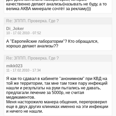
качественно делают анализы(называть не буду, а то
велика АКВА минерале сочтёт за рекламу)))
Re: ЗППП. Проверка. Где ?
Di_Joker
10 - 17.02.2010 - 07:52
А "Европейские лаборатории"? Кто обращался,
хорошо делают анализы??
Re: ЗППП. Проверка. Где ?
mikk023
11 - 17.02.2010 - 17:34
Я как-то сдавал в кабинете "анонимном" при КВД на
той же территории, так мне там тоже пару инфекций
нашли и результаты на руки пытались не давать,
предлагали лечение за 5000р, не считая
медикаментов.
Меня насторожило манера общения, перепроверил
еще в двух других клиниках именно на эти инфекции
и ничего не нашли.