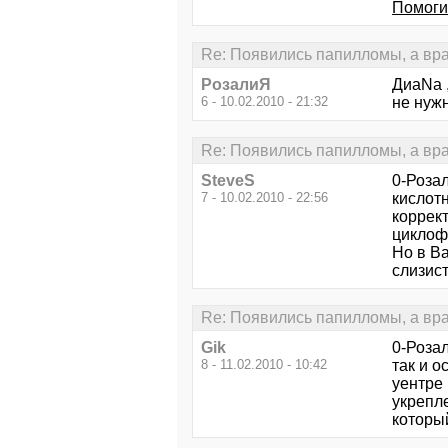
Помоги
Re: Появились папилломы, а врач 
РозалиЯ
ДиаNa ,
6 - 10.02.2010 - 21:32
не нуж
Re: Появились папилломы, а врач 
SteveS
0-Роза
7 - 10.02.2010 - 22:56
кислотн
коррек
циклоф
Но в В
слизис
Re: Появились папилломы, а врач 
Gik
0-Розал
8 - 11.02.2010 - 10:42
так и о
уентре 
укрепле
которы