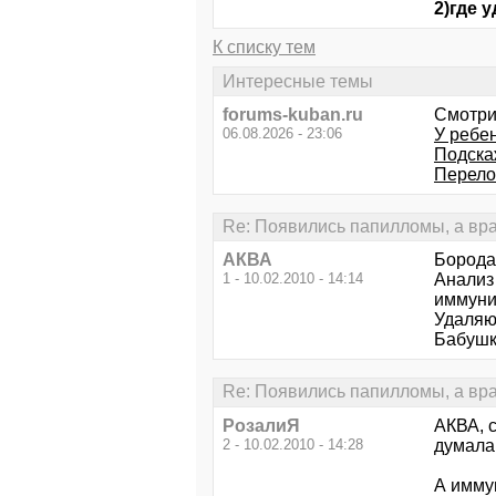
2)где 
К списку тем
Интересные темы
forums-kuban.ru
Смотри
06.08.2026 - 23:06
У ребен
Подска
Перело
Re: Появились папилломы, а врач 
АКВА
Борода
1 - 10.02.2010 - 14:14
Анализ 
иммуни
Удаляют
Бабушк
Re: Появились папилломы, а врач 
РозалиЯ
АКВА, 
2 - 10.02.2010 - 14:28
думала,
А имму