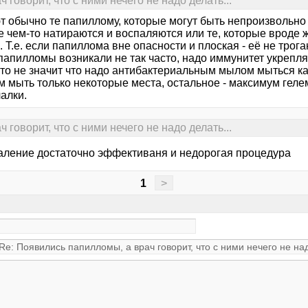
говорит, что с ними нечего не надо делать...
т обычно те папиллому, которые могут быть непроизвольно
е чем-то натираются и воспаляются или те, которые вроде 
. Т.е. если папиллома вне опасности и плоская - её не трога
апилломы возникали не так часто, надо иммунитет укреплят
то не значит что надо антибактериальным мылом мыться каж
м мыть только некоторые места, остальное - максимум геле
алки.
говорит, что с ними нечего не надо делать...
аление достаточно эффективаня и недорогая процедура
1
>