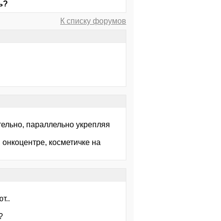
ь?
К списку форумов
тельно, параллельно укрепляя
 онкоцентре, косметичке на
т..
?