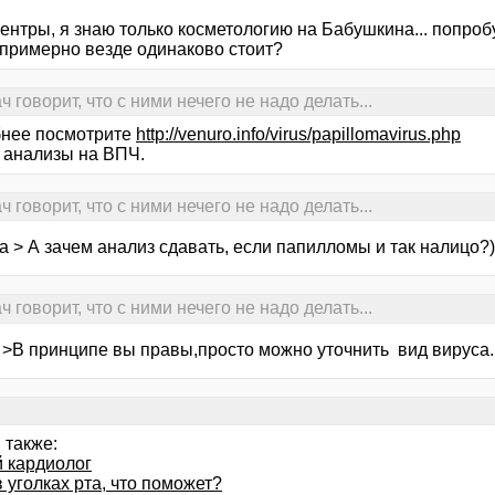
ентры, я знаю только косметологию на Бабушкина... попробу
 примерно везде одинаково стоит?
говорит, что с ними нечего не надо делать...
нее посмотрите
http://venuro.info/virus/papillomavirus.php
 анализы на ВПЧ.
говорит, что с ними нечего не надо делать...
 > А зачем анализ сдавать, если папилломы и так налицо?)
говорит, что с ними нечего не надо делать...
a >В принципе вы правы,просто можно уточнить вид вируса.
 также:
й кардиолог
 уголках рта, что поможет?