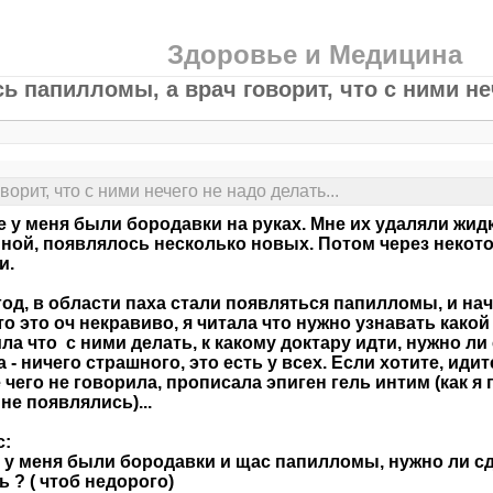
Здоровье и Медицина
ь папилломы, а врач говорит, что с ними неч
рит, что с ними нечего не надо делать...
 у меня были бородавки на руках. Мне их удаляли жидк
ной, появлялось несколько новых. Потом через некот
и.
год, в области паха стали появляться папилломы, и н
что это оч некравиво, я читала что нужно узнавать како
ла что с ними делать, к какому доктару идти, нужно ли
а - ничего страшного, это есть у всех. Если хотите, ид
 чего не говорила, прописала эпиген гель интим (как я 
не появлялись)...
с:
и у меня были бородавки и щас папилломы, нужно ли сд
ь ? ( чтоб недорого)