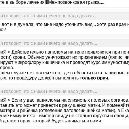
те в выборе лечения!!!Межпозвонковая грыжа....
говорит, что с ними нечего не надо делать...
 вот и я думала, что мне надо уточнить вид... хотя раз врач
но?
говорит, что с ними нечего не надо делать...
лиЯ > Действительно папиломы на теле появляются при по
ости) крови. Обычно уничтожают их прижиганием (ляпис, чис
тируют микрофлору кишечника и проводят курс иммуностим
ерона.
ашем случае не совсем ясно, где в области паха папиломы 
тых, то процедуру должен выполнять
только врач
.
говорит, что с ними нечего не надо делать...
иЯ > Если у вас папилломы на слизистых половых органов, 
ставить это может привести к раку шейки матки. И поменяйт
матери и ребенка (отделение патологии шейки матки), в Ек
ние иммунитета - имется ввиду не столько фрукты и овощи, 
й должен врач, который будет заниматься вами.