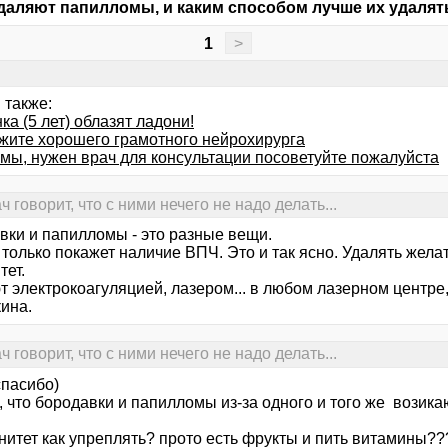
удаляют папилломы, и каким способом лучше их удалят
1
>
 также:
ка (5 лет) облазят ладони!
жите хорошего грамотного нейрохирурга
мы, нужен врач для консультации посоветуйте пожалуйста
говорит, что с ними нечего не надо делать...
вки и папилломы - это разные вещи.
только покажет наличие ВПЧ. Это и так ясно. Удалять жела
тет.
 электрокоагуляцией, лазером... в любом лазерном центре,
ина.
говорит, что с ними нечего не надо делать...
спасибо)
 что бородавки и папилломы из-за одного и того же возикаю
нитет как упреплять? прото есть фрукты и пить витамины??