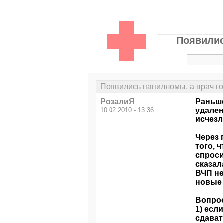
Появилис
Появились папилломы, а врач гово
РозалиЯ
Раньше
10.02.2010 - 13:36
удален
исчезл
Через 
того, 
спроси
сказал
ВЧП не
новые 
Вопро
1) есл
сдават