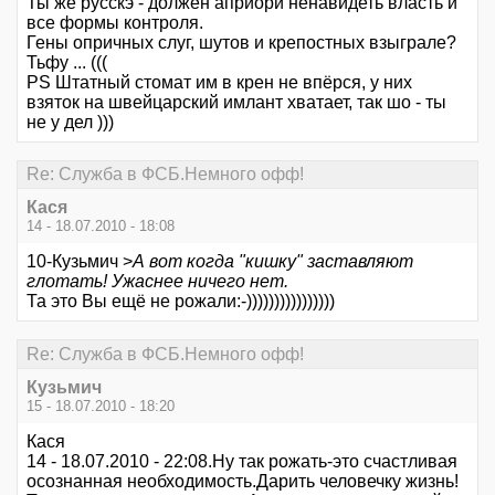
Ты же русскэ - должен априори ненавидеть власть и
все формы контроля.
Гены опричных слуг, шутов и крепостных взыграле?
Тьфу ... (((
PS Штатный стомат им в крен не впёрся, у них
взяток на швейцарский имлант хватает, так шо - ты
не у дел )))
Re: Служба в ФСБ.Немного офф!
Кася
14 - 18.07.2010 - 18:08
10-Кузьмич >
А вот когда "кишку" заставляют
глотать! Ужаснее ничего нет.
Та это Вы ещё не рожали:-))))))))))))))))
Re: Служба в ФСБ.Немного офф!
Кузьмич
15 - 18.07.2010 - 18:20
Кася
14 - 18.07.2010 - 22:08.Ну так рожать-это счастливая
осознанная необходимость.Дарить человечку жизнь!