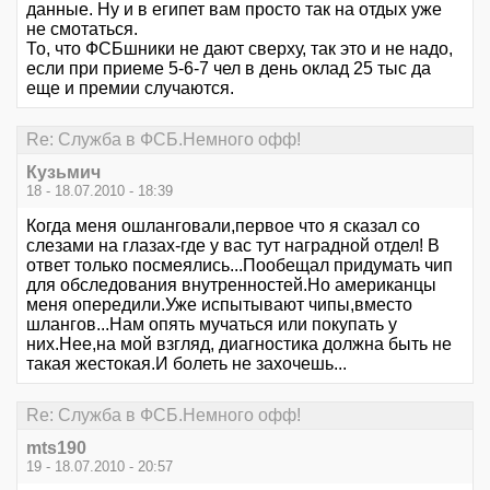
данные. Ну и в египет вам просто так на отдых уже
не смотаться.
То, что ФСБшники не дают сверху, так это и не надо,
если при приеме 5-6-7 чел в день оклад 25 тыс да
еще и премии случаются.
Re: Служба в ФСБ.Немного офф!
Кузьмич
18 - 18.07.2010 - 18:39
Когда меня ошланговали,первое что я сказал со
слезами на глазах-где у вас тут наградной отдел! В
ответ только посмеялись...Пообещал придумать чип
для обследования внутренностей.Но американцы
меня опередили.Уже испытывают чипы,вместо
шлангов...Нам опять мучаться или покупать у
них.Нее,на мой взгляд, диагностика должна быть не
такая жестокая.И болеть не захочешь...
Re: Служба в ФСБ.Немного офф!
mts190
19 - 18.07.2010 - 20:57