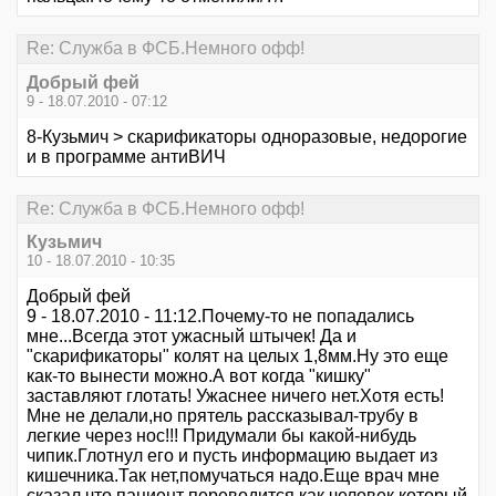
Re: Служба в ФСБ.Немного офф!
Добрый фей
9 - 18.07.2010 - 07:12
8-Кузьмич > скарификаторы одноразовые, недорогие
и в программе антиВИЧ
Re: Служба в ФСБ.Немного офф!
Кузьмич
10 - 18.07.2010 - 10:35
Добрый фей
9 - 18.07.2010 - 11:12.Почему-то не попадались
мне...Всегда этот ужасный штычек! Да и
"скарификаторы" колят на целых 1,8мм.Ну это еще
как-то вынести можно.А вот когда "кишку"
заставляют глотать! Ужаснее ничего нет.Хотя есть!
Мне не делали,но прятель рассказывал-трубу в
легкие через нос!!! Придумали бы какой-нибудь
чипик.Глотнул его и пусть информацию выдает из
кишечника.Так нет,помучаться надо.Еще врач мне
сказал,что пациент переводится,как человек который