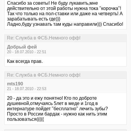
Спасибо за советы! Не буду лукавить,мне
действительно от этой работы нужна тока "корочка"!
Так что только на пол-ставки или даже на четверть! А
зарабатывать есть где)))
Ладно,буду узнавать там куды направили))) Спасибо!
Re: Служба в ФСБ.Немного офф!
Добрый фей
20 - 18.07.2010 - 22:51
Как всегда прав.
Re: Служба в ФСБ.Немного офф!
mts190
21 - 18.07.2010 - 22:53
20 - да это и ежу понятно! Кто по доброте
душевной,отмучаясь 5лет в меде и 1год в
интернатуре пойдет "бесплатно" лечить зубы?
Просто в России бардак - нужно как нить этим
пользоваться(((((