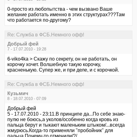
0-просто из любопытства - чем вызвано Ваше
желание работать именно в этих структурах???Там
что работается по-другому?
Re: Служба в ФСБ.Немного офф!
Добрый фей
7 - 17.07.2010 - 19:28
6-viko4ka > Скажу по секрету, он не работать, он
корочку хочет. Волшебную такую корочку,
красненькую. Супер же, и при деле, и с корочкой.
Re: Служба в ФСБ.Немного офф!
Кузьмич
8 - 18.07.2010 - 07:09
Добрый фей
5 - 17.07.2010 - 23:11.В принципе да...По себе знаю-
пулю не боюсь,а уколов/особенно когда кровь из
пальца берут и тыкают маленьким штыком/...всегда
жмурюсь.Когда-то применяли "пробойник" для
пальца.Почему-то отменили/?/.