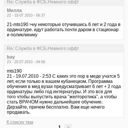
Re: Служба в ФСБ.Немного офф!
Милла
22 - 19.07.2010 - 06:37
21-mts190 >ну некоторые отучившись 6 лет и 2 года в
ординатуре. идут работать почти даром в стационар
и поликлинику
Re: Служба в ФСБ.Немного офф!
bay
23 - 20.07.2010 - 04:56
mts190
21 - 19.07.2010 - 2:53 С каких это пор в меде учатся 5
лет, если только в вашем кубанецком. Программа
обучения в мед вузах предусматривает 6 лет + 2 года
ординатуры либо год интернатуры. И это все для
того чтобы выпустить врача "желторотика", а чтобы
стать ВРАЧОМ нужно дальнейшее обучение.
Дерзайте, причем бесплатно. Вам еще нечего
продавать.
К списку тем
1
>