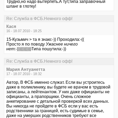
Трудно,но надо вытерпеть.А тут,типа заправочный
шланг в глотку!
Re: Служба в ФСБ.Немного офф!
Кася
16 - 18.07.2010 - 18:25
15-Кузьмич > та я знаю:-)) Проходила:-((
Просто я по поводу
Ужаснее ничего
нет
:-)))))))))))Типа пошутила:-))
Re: Служба в ФСБ.Немного офф!
Мария Антуанетта
17 - 18.07.2010 - 18:32
Автор, В ФСБ именно служат. Если вы устроитесь
даже в поликлинику, вы будете не врачом в трудовой
записаны, а лейтенантом. У них даже официанты не
официанты, а прапорщики. Очень сложное
анкетирование с детальной проверкой всех данных.
Вы никогда не пройдете в ФСБ если у вас есть
родственники за границей, есть судимые в семье,
даже на умерших родственников требуют все