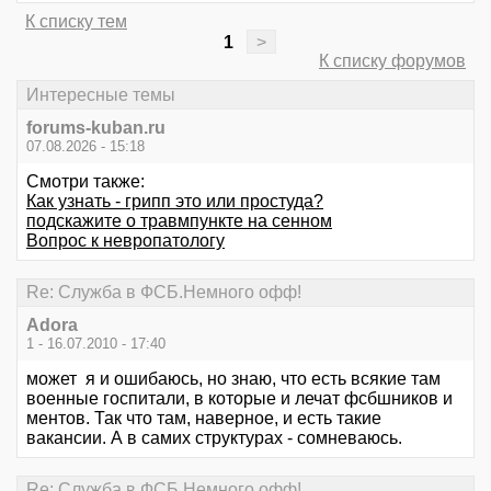
К списку тем
1
>
К списку форумов
Интересные темы
forums-kuban.ru
07.08.2026 - 15:18
Смотри также:
Как узнать - грипп это или простуда?
подскажите о травмпункте на сенном
Вопрос к невропатологу
Re: Служба в ФСБ.Немного офф!
Adora
1 - 16.07.2010 - 17:40
может я и ошибаюсь, но знаю, что есть всякие там
военные госпитали, в которые и лечат фсбшников и
ментов. Так что там, наверное, и есть такие
вакансии. А в самих структурах - сомневаюсь.
Re: Служба в ФСБ.Немного офф!