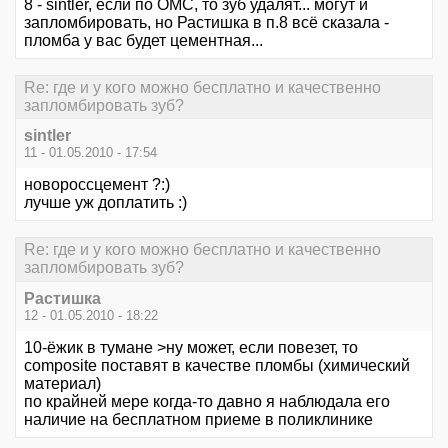
8 - sintler, если по ОМС, то зуб удалят... могут и
запломбировать, но Растишка в п.8 всё сказала -
пломба у вас будет цементная...
Re: где и у кого можно бесплатно и качественно
запломбировать зуб?
sintler
11 - 01.05.2010 - 17:54
новороссцемент ?:)
лучше уж доплатить :)
Re: где и у кого можно бесплатно и качественно
запломбировать зуб?
Растишка
12 - 01.05.2010 - 18:22
10-ёжик в тумане >ну может, если повезет, то
composite поставят в качестве пломбы (химический
материал)
по крайней мере когда-то давно я наблюдала его
наличие на бесплатном приеме в поликлинике