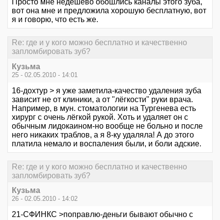
Просто мне недешево обошлись каналы этого зуба,
вот она мне и предложила хорошую бесплатную, вот
я и говорю, что есть же.
Re: где и у кого можно бесплатно и качественно
запломбировать зуб?
Кузьма
25 - 02.05.2010 - 14:01
16-дохтур > я уже заметила-качество удаления зуба
зависит не от клиники, а от "лёгкости" руки врача.
Например, в мун. стоматологии на Тургенева есть
хирург с очень лёгкой рукой. Хоть и удаляет он с
обычным лидокаином-но вообще не больно и после
него никаких траблов, а я 8-ку удаляла! А до этого
платила немало и воспаления были, и боли адские.
Re: где и у кого можно бесплатно и качественно
запломбировать зуб?
Кузьма
26 - 02.05.2010 - 14:02
21-СФИНКС >поправлю-деньги бывают обычно с