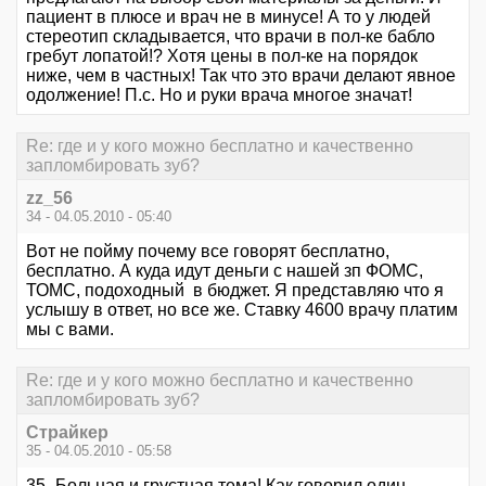
пациент в плюсе и врач не в минусе! А то у людей
стереотип складывается, что врачи в пол-ке бабло
гребут лопатой!? Хотя цены в пол-ке на порядок
ниже, чем в частных! Так что это врачи делают явное
одолжение! П.с. Но и руки врача многое значат!
Re: где и у кого можно бесплатно и качественно
запломбировать зуб?
zz_56
34 - 04.05.2010 - 05:40
Вот не пойму почему все говорят бесплатно,
бесплатно. А куда идут деньги с нашей зп ФОМС,
ТОМС, подоходный в бюджет. Я представляю что я
услышу в ответ, но все же. Ставку 4600 врачу платим
мы с вами.
Re: где и у кого можно бесплатно и качественно
запломбировать зуб?
Страйкер
35 - 04.05.2010 - 05:58
35- Больная и грустная тема! Как говорил один