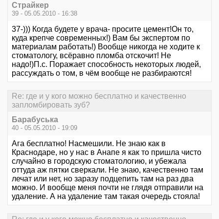
Страйкер
39 - 05.05.2010 - 16:38
37-))) Когда будете у врача- просите цемент!Он то,
куда крепче современных!) Вам бы экспертом по
материалам работать!) Вообще никогда не ходите к
стоматологу, всёравно пломба отскочит! Не
надо!)П.с. Поражает способность некоторых людей,
рассуждать о том, в чём вообще не разбираются!
Re: где и у кого можно бесплатно и качественно
запломбировать зуб?
Барабуська
40 - 05.05.2010 - 19:09
Ага бесплатно! Насмешили. Не знаю как в
Краснодаре, но у нас в Анапе я как то пришла чисто
случайно в городскую стоматологию, и убежала
оттуда аж пятки сверкали. Не знаю, качественно там
лечат или нет, но заразу подцепить там на раз два
можно. И вообще меня почти не глядя отправили на
удаление. А на удаление там такая очередь стояла!