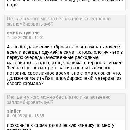
надо
Re: где и у кого можно бесплатно и качественно
запломбировать зуб?
ёжик в тумане
7 - 30.04.2010 - 14:01
4 - riоritа, даже если отбросить то, что кушать хочется
всем и всегда, подумайте сами... стоматология - это в
первую очередь качественные расходные
материалы... ладно, я ещё понимаю, терапевт может
'бесплатно' посмотреть вас и назначить лечение,
потратив свое личное время... но стоматолог, он что,
должен оплатить Ваш пломбировочный материал из
своего кармана?
Re: где и у кого можно бесплатно и качественно
запломбировать зуб?
sintler
8 - 01.05.2010 - 13:35
позвоните в стоматологическую клинику по месту