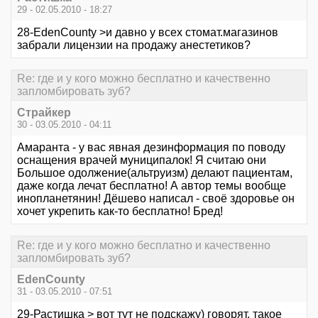
29 - 02.05.2010 - 18:27
28-EdenCounty >и давно у всех стомат.магазинов
забрали лицензии на продажу анестетиков?
Re: где и у кого можно бесплатно и качественно
запломбировать зуб?
Страйкер
30 - 03.05.2010 - 04:11
Амаранта - у вас явная дезинформация по поводу
оснащения врачей муниципалок! Я считаю они
Большое одолжение(альтруизм) делают пациентам,
даже когда лечат бесплатно! А автор темы вообще
инопланетянин! Дёшево написал - своё здоровье он
хочет укрепить как-то бесплатно! Бред!
Re: где и у кого можно бесплатно и качественно
запломбировать зуб?
EdenCounty
31 - 03.05.2010 - 07:51
29-Растишка > вот тут не подскажу) говорят, такое