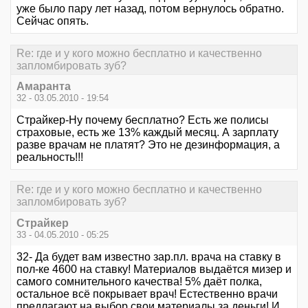
уже было пару лет назад, потом вернулось обратно.
Сейчас опять.
Re: где и у кого можно бесплатно и качественно
запломбировать зуб?
Амаранта
32 - 03.05.2010 - 19:54
Страйкер-Ну почему бесплатно? Есть же полисы
страховые, есть же 13% каждый месяц. А зарплату
разве врачам не платят? Это не дезинформация, а
реальность!!!
Re: где и у кого можно бесплатно и качественно
запломбировать зуб?
Страйкер
33 - 04.05.2010 - 05:25
32- Да будет вам известно зар.пл. врача на ставку в
пол-ке 4600 на ставку! Материалов выдаётся мизер и
самого сомнительного качества! 5% даёт полка,
остальное всё покрывает врач! Естественно врачи
предлагают на выбор свои материалы за деньги! И