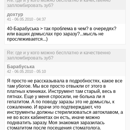
Re: где и у кого можно бесплатно и качественно
запломбировать зуб?
дохтур
41 - 06.05.2010 - 04:37
40-Барабуська > так проблема в чем? в очередях?
или ваших домыслах про заразу?...мысль не
прослеживается...)
Re: где и у кого можно бесплатно и качественно
запломбировать зуб?
Барабуська
42 - 06.05.2010 - 05:10
Я просто не рассказывала в подробностях, какое все
там убогое. Мы все просто отвыкли от этого в
платных клиниках. Инструмент там старый, весь в
пятнах. Еще у меня спросили, не больна ли я
гепатитом. А по поводу заразы это не домыслы, к
сожалению. И врачи это подтверждают, что
инструменты должны стерилизоваться автоклавом, а
не во всех кабинетах он есть, иначе можно
подхватить заразу. Моя знакомая заразилась
стоматитом после посещения стоматолога.