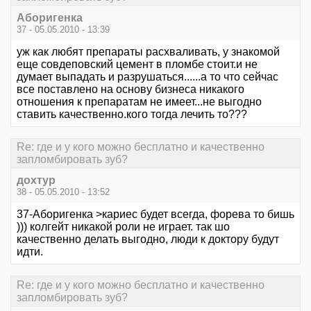
Аборигенка
37 - 05.05.2010 - 13:39
уж как любят препараты расхваливать, у знакомой
еще совдеповский цемент в пломбе стоит.и не
думает выпадать и разрушаться......а то что сейчас
все поставлено на основу бизнеса никакого
отношения к препаратам не имеет...не выгодно
ставить качественно.кого тогда лечить то???
Re: где и у кого можно бесплатно и качественно
запломбировать зуб?
дохтур
38 - 05.05.2010 - 13:52
37-Аборигенка >кариес будет всегда, форева то бишь
))) колгейт никакой роли не играет. так шо
качественно делать выгодно, люди к доктору будут
идти.
Re: где и у кого можно бесплатно и качественно
запломбировать зуб?