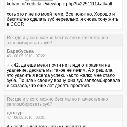
kuban.ru/medictalk/viewtopic.php?t=2251111&all=all
хоть это и не по моей теме. Все понятно. Хорошо и
бесплатно сделать зуб нереально, я снова хочу жить
в СССР.
Re: где и у кого можно бесплатно и качественно
запломбировать зуб?
Барабуська
46 - 06.05.2010 - 07:22
+ к 42, да еще меня почти не глядя отправили на
удаление, дескать мы такое не лечим. А я решила,
что удалить я всегда успею, как то жалко мне стало
зуба. Пошла к своему врачу, она зуб запломбировала
и сказала, что еще лет десять простоит.
Re: где и у кого можно бесплатно и качественно
запломбировать зуб?
дохтур
47 - 06.05.2010 - 08:01
45-riorita > для того, что бы бесплатно