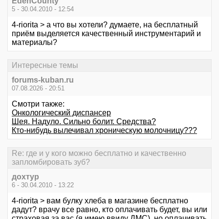
EdenCounty
5 - 30.04.2010 - 12:54
4-riorita > а что вы хотели? думаете, на бесплатный
приём выделяется качественный инструментарий и
материалы?
Интересные темы
forums-kuban.ru
07.08.2026 - 20:51
Смотри также:
Онкологический диспансер
Шея. Надуло. Сильно болит. Средства?
Кто-нибудь вылечивал хроническую молочницу???
Re: где и у кого можно бесплатно и качественно
запломбировать зуб?
дохтур
6 - 30.04.2010 - 13:22
4-riorita > вам булку хлеба в магазине бесплатно
дадут? врачу все равно, кто оплачивать будет, вы или
страховая за вас (я имею ввиду ДМС), но оплачивать