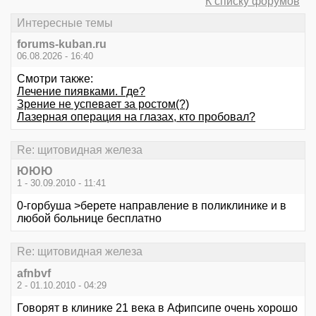
К списку форумов
Интересные темы
forums-kuban.ru
06.08.2026 - 16:40
Смотри также:
Лечение пиявками. Где?
Зрение не успевает за ростом(?)
Лазерная операция на глазах, кто пробовал?
Re: щитовидная железа
ЮЮЮ
1 - 30.09.2010 - 11:41
0-горбуша >берете направление в поликлинике и в
любой больнице бесплатно
Re: щитовидная железа
afnbvf
2 - 01.10.2010 - 04:29
Говорят в клинике 21 века в Афипсипе очень хорошо