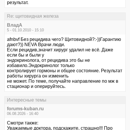
результат.
Re: щитовидная железа
ВладА
5 - 01.10.2010 - 15:10
afnbvf Без рецидива чего? Щитовидной?:-))Гарантию
дают?)) NEVA Врачи люди.
Если рецидив,значит хирург удалил не всё. Даже
если бы и были у
эндокринолога, от рецидива это бы не
избавило.Эндокринолог только
контролирует гормоны и общее состояние. Результат
работы хирурга он изменить
не может. По теме, получайте направление по мж в
стационар и оперируйтесь.
Интересные темы
forums-kuban.ru
06.08.2026 - 16:40
Смотри также:
Уважаемые доктора, подскажите, страшно!!! Про