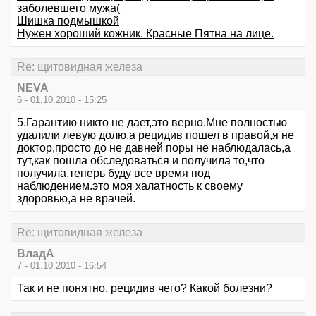
заболевшего мужа(
Шишка подмышкой
Нужен хороший кожник. Красные Пятна на лице.
Re: щитовидная железа
NEVA
6 - 01.10.2010 - 15:25
5.Гарантию никто не дает,это верно.Мне полностью
удалили левую долю,а рецидив пошел в правой,я не
доктор,просто до не давней поры не наблюдалась,а
тут,как пошла обследоваться и получила то,что
получила.теперь буду все время под
наблюдением.это моя халатность к своему
здоровью,а не врачей.
Re: щитовидная железа
ВладА
7 - 01.10.2010 - 16:54
Так и не понятно, рецидив чего? Какой болезни?