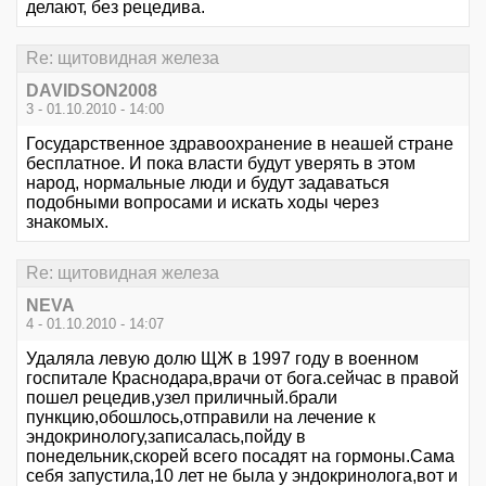
делают, без рецедива.
Re: щитовидная железа
DAVIDSON2008
3 - 01.10.2010 - 14:00
Государственное здравоохранение в неашей стране
бесплатное. И пока власти будут уверять в этом
народ, нормальные люди и будут задаваться
подобными вопросами и искать ходы через
знакомых.
Re: щитовидная железа
NEVA
4 - 01.10.2010 - 14:07
Удаляла левую долю ЩЖ в 1997 году в военном
госпитале Краснодара,врачи от бога.сейчас в правой
пошел рецедив,узел приличный.брали
пункцию,обошлось,отправили на лечение к
эндокринологу,записалась,пойду в
понедельник,скорей всего посадят на гормоны.Сама
себя запустила,10 лет не была у эндокринолога,вот и