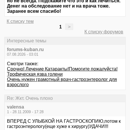
но не всегда. Подскажите что это и как лечиться.
Денег на обследование нет и на врача тоже.
Заранее всем спасибо!
К списку тем
1
>
К списку форумов
Интересные темы
forums-kuban.ru
07.08.2026 - 03:01
Смотри также:
Срочно! Лечение Катаракты!Помогите пожалуйста!
Трофическая язва голени
Очень нужен грамотный врач-гастроэнтеролог для
взрослого
Re: Жкт. Очень плохо
valensa
1 - 28.11.2009 - 17:28
ВПЕРЕД С УЛЫБКОЙ НА ГАСТРОСКОПИЮ,потом к
гастроэнтерологу(еще хуже к хирургу)УДАЧИ!!!