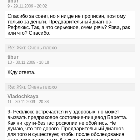
tibur
9 - 29.11.2009 - 20:02
Спасибо за совет, но я нигде не прописан, поэтому
только за деньги. Предварительный диагноз-
Рефлюкс. Так, а что серьезное, очем речь? Язва, рак
или что? Спасибо.
Re: Жкт. Очень плохо
tibur
10 - 30.11.2009 - 18:18
Жду ответа.
Re: Жкт. Очень плохо
Vladochkaya
11 - 30.11.2009 - 20:38
9- Рефлюкс встречается и у здоровых, но может
вызвать предраковое состояние-пищевод Баретта.
Как ни крути-без гастроскопии не обойтись. Не
думаю, что это дорого. Предварительный диагноз
для того и существует, чтобы после обследования
стать окончательным. А так не возможно ничего