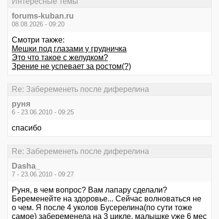
Интересные темы
forums-kuban.ru
08.08.2026 - 09:20
Смотри также:
Мешки под глазами у грудничка
Это что такое с желудком?
Зрение не успевает за ростом(?)
Re: Забеременеть после диферелина
руня
6 - 23.06.2010 - 09:25
спасибо
Re: Забеременеть после диферелина
Dasha_
7 - 23.06.2010 - 09:27
Руня, в чем вопрос? Вам лапару сделали?
Беременейте на здоровье... Сейчас волноваться не
о чем. Я после 4 уколов Бусерелина(по сути тоже
самое) забеременела на 3 цикле, малышке уже 6 мес