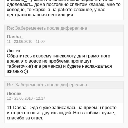
одолевают... дома постоянно сплитом клацаю, мне то
холодно, то жарко, а на работе сложнее, у нас
централизованная вентиляция.
Re: Забеременеть после диферелина
Dasha_
11 - 23.06.2010 - 11:09
Люсек
Обратитесь к своему гинекологу, для грамотного
врача это вовсе не проблема пропишут
таблеточки(типа ременса) и будете наслаждаться
жизнью :))
Re: Забеременеть после диферелина
Люсек
12 - 23.06.2010 - 12:17
11-Dasha_ >да я уже записалась на прием :) просто
интересен опыт других людей. Но в любом случае,
спасибо за ответ.