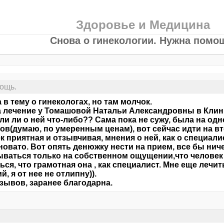
Здоровье и Медицина
Снова о гинекологии. Нужна помо
мощь.
 в тему о гинекологах, но там молчок.
 лечение у Томашовой Натальи Александровны в Клини
и ли о ней что-либо?? Сама пока не сужу, была на одн
ов(думаю, по умеренным ценам), вот сейчас идти на вто
к приятная и отзывчивая, мнения о ней, как о специали
овато. Вот опять денюжку нести на прием, все бы нич
ваться только на собственном ощущении,что человек
ься, что грамотная она , как специалист. Мне еще лечит
й, я от нее не отлипну)).
зывов, заранее благодарна.