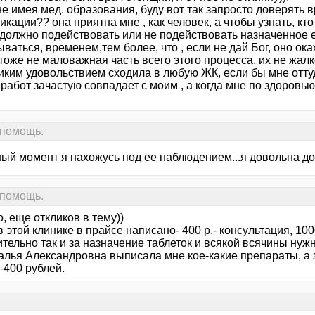
 не имея мед. образования, буду вот так запросто доверять в
кации?? она приятна мне , как человек, а чтобы узнать, кто
 должно подействовать или не подействовать назначенное е
ваться, временем,тем более, что , если не дай Бог, оно ок
тоже не маловажная часть всего этого процесса, их не жалко
иким удовольствием сходила в любую ЖК, если бы мне оттуд
работ зачастую совпадает с моим , а когда мне по здоровью
 помощь.
ный момент я нахожусь под ее наблюдением...я довольна док
 помощь.
, еще откликов в тему))
в этой клинике в прайсе написано- 400 р.- консультация, 10
тельно так и за назначение таблеток и всякой всячины нуж
алья Александровна выписала мне кое-какие препараты, а з
-400 рублей.