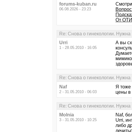
forums-kuban.ru
Смотри
06.08.2026 - 23:23
Вопрос
Подскаж
От ОТИ
Re: Снова о гинекологии. Нужна
Urri
А вы с
1 - 28.05.2010 - 16:05
консуль
Думаете
мимико
здоровь
Re: Снова о гинекологии. Нужна
Naf
Я тоже 
2 - 31.05.2010 - 06:03
цены в
Re: Снова о гинекологии. Нужна
Molnia
Naf, б
3 - 31.05.2010 - 10:25
Urri, и
либо др
лечитьс