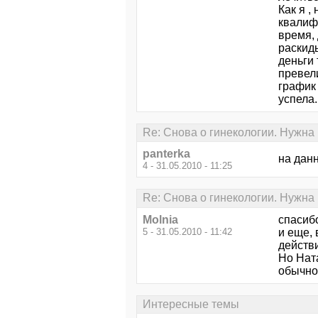
Как я ,
квалифи
время,
раскиды
деньги 
превел
график 
успела.
Re: Снова о гинекологии. Нужна
panterka
на дан
4 - 31.05.2010 - 11:25
Re: Снова о гинекологии. Нужна
Molnia
спасибо
5 - 31.05.2010 - 11:42
и еще, 
действи
Но Нат
обычно
Интересные темы