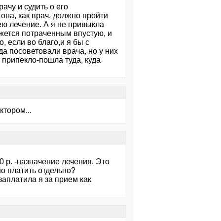
рачу и судить о его
 она, как врач, должно пройти
ю лечение. А я не привыкла
ажется потраченным впустую, и
, если во благо,и я бы с
а посоветовали врача, но у них
 припекло-пошла туда, куда
тором...
00 р. -назначение лечения. Это
но платить отдельно?
аплатила я за прием как