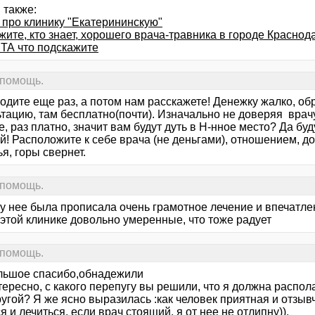
 также:
 про клинику "Екатерининскую"
ите, кто знает, хорошего врача-травника в городе Краснод
ТА что подскажите
 помощь.
ходите еще раз, а потом нам расскажете! Денежку жалко, о
тацию, там бесплатно(почти). Изначально не доверяя врачу
, раз платно, значит вам будут дуть в Н-нное место? Да буду
й! Расположите к себе врача (не деньгами), отношением, д
я, горы свернет.
 помощь.
у нее была прописала очень грамотное лечение и впечатлен
 этой клинике довольно умеренные, что тоже радует
 помощь.
ольшое спасибо,обнадежили
нтересно, с какого перепугу вы решили, что я должна распола
угой? Я же ясно выразилась :как человек приятная и отзывч
я и лечиться, если врач стоящий, я от нее не отлипну)).