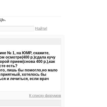
щь.
Найти!
ке № 1, на ЮМР, скажите,
ом осмотре(400 р.)сдала кучу
рой прием(снова 400 р.),как
сте есть?
его, лишь бы помогло,но мало
 приятный, хотелось бы
ься и лечиться, если врач
К списку форумов