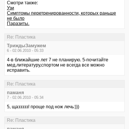
Смотри также:
Узи
Симптомы перетренированности, которых раньше
не было
Паразиты.
Re: Пластика
ТриждыЗамужем
6 - 02.06.2010 - 05:33
4-в ближайшие лет 7 не планирую. 5-почитайте
мед.литературу,спортом не всегда все можно
исправить.
Re: Пластика
паманя
7 - 02.06.2010 - 05:34
5, щаззззз! проще под нож лечь:)))
Re: Пластика
паманя