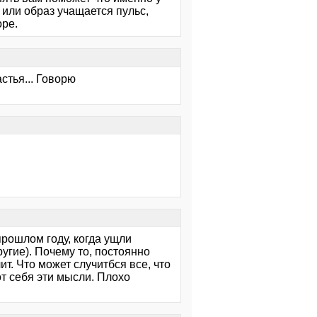
 или образ учащается пульс,
оре.
стья... Говорю
прошлом году, когда ущли
угие). Почему то, постоянно
т. Что может случитбся все, что
от себя эти мысли. Плохо