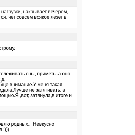
нагрузки, накрывает вечером,
ся, чет совсем всякое лезет в
строму.
тслеживать сны, приметы-а оно
д.,
обще внимание.У меня такая
ждала.Лучше не затягивать, а
ощью.Я ,вот, затянула,в итоге и
овлю родных... Невкусно
:)))