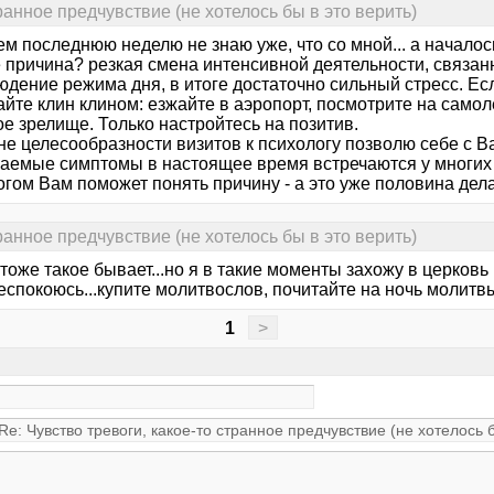
ранное предчувствие (не хотелось бы в это верить)
м последнюю неделю не знаю уже, что со мной... а началось в
е причина? резкая смена интенсивной деятельности, связан
дение режима дня, в итоге достаточно сильный стресс. Есл
те клин клином: езжайте в аэропорт, посмотрите на самолет
е зрелище. Только настройтесь на позитив.
не целесообразности визитов к психологу позволю себе с Ва
аемые симптомы в настоящее время встречаются у многих "
гом Вам поможет понять причину - а это уже половина дела
ранное предчувствие (не хотелось бы в это верить)
тоже такое бывает...но я в такие моменты захожу в церковь
еспокоюсь...купите молитвослов, почитайте на ночь молитв
1
>