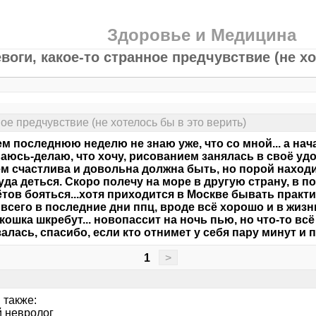
Здоровье и Медицина
воги, какое-то странное предчувствие (не х
ное предчувствие (не хотелось бы в это верить)
м последнюю неделю не знаю уже, что со мной... а нача
юсь-делаю, что хочу, рисованием занялась в своё удо
м счастлива и довольна должна быть, но порой находит
уда деться. Скоро полечу на море в другую страну, в 
тов бояться...хотя приходится в Москве бывать практ
 всего в последние дни ппц, вроде всё хорошо и в жизн
кошка шкребут... новопассит на ночь пью, но что-то всё 
алась, спасибо, если кто отнимет у себя пару минут и 
1
>
 также:
й невролог