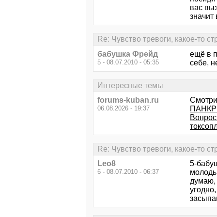
вас выз
значит 
Re: Чувство тревоги, какое-то ст
бабушка Фрейд
ещё в 
5 - 08.07.2010 - 05:35
себе, н
Интересные темы
forums-kuban.ru
Смотри
06.08.2026 - 19:37
ПАНКРЕ
Вопрос
токсопл
Re: Чувство тревоги, какое-то ст
Leo8
5-бабуш
6 - 08.07.2010 - 06:37
молоды
думаю, 
угодно,
засыпаю