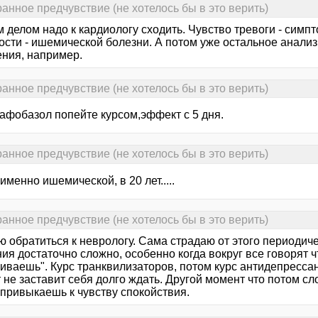
ранное предчувствие (не хотелось бы в это верить)
 делом надо к кардиологу сходить. Чувство тревоги - симп
ности - ишемической болезни. А потом уже остальное анали
ения, например.
ранное предчувствие (не хотелось бы в это верить)
-афобазол попейте курсом,эффект с 5 дня.
ранное предчувствие (не хотелось бы в это верить)
 именно ишемической, в 20 лет.....
ранное предчувствие (не хотелось бы в это верить)
 обратиться к неврологу. Сама страдаю от этого периодиче
ия достаточно сложно, особенно когда вокруг все говорят ч
чиваешь". Курс транквилизаторов, потом курс антидепресса
не заставит себя долго ждать. Другой момент что потом сло
 привыкаешь к чувству спокойствия.