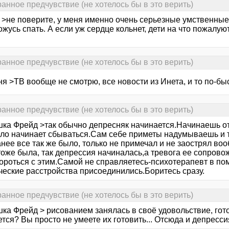
ранное предчувствие (не хотелось бы в это верить)
 >не поверите, у меня именно очень серьезные умственные 
ожусь спать. А если уж сердце кольнет, дети на что пожалуют
ранное предчувствие (не хотелось бы в это верить)
я >ТВ вообще не смотрю, все новости из Инета, и то по-бы
ранное предчувствие (не хотелось бы в это верить)
шка Фрейд >так обычно депресняк начинается.Начинаешь о
зло начинает сбываться.Сам себе приметы надумываешь и т.
нее все так же было, только не примечал и не заострял во
оже была, так депрессия начиналась,а тревога ее сопрово
ороться с этим.Самой не справляетесь-психотерапевт в пом
ческие расстройства присоединились.Боритесь сразу.
ранное предчувствие (не хотелось бы в это верить)
шка Фрейд > рисованием занялась в своё удовольствие, гот
тся? Вы просто не умеете их готовить... Отсюда и депрессия 