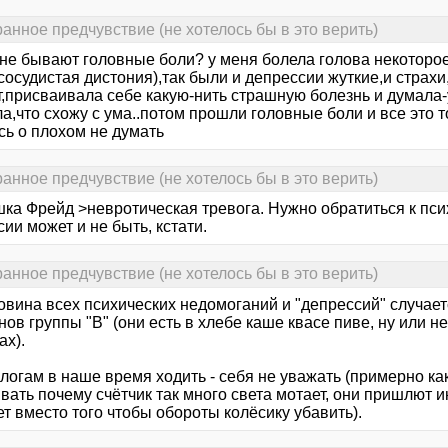
ранное предчувствие (не хотелось бы в это верить)
с не бывают головные боли? у меня болела голова некоторо
сосудистая дистония),так были и депрессии жуткие,и страхи,
т,присваивала себе какую-нить страшную болезнь и думала-
а,что схожу с ума..потом прошли головные боли и все это 
сь о плохом не думать
ранное предчувствие (не хотелось бы в это верить)
ка Фрейд >невротическая тревога. Нужно обратиться к пси
ии может и не быть, кстати.
ранное предчувствие (не хотелось бы в это верить)
овина всех психических недомоганий и "депрессий" случает
ов группы "В" (они есть в хлебе каше квасе пиве, ну или н
ах).
логам в наше время ходить - себя не уважать (примерно как
вать почему счётчик так много света мотает, они пришлют 
т вместо того чтобы обороты колёсику убавить).