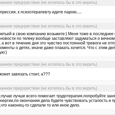
ранное предчувствие (не хотелось бы в это верить)
прессия, к психотерапевту идите парою.....
ранное предчувствие (не хотелось бы в это верить)
етьей в свою компанию возьмите:) Меня тоже в последнее в
 новости по телеку вообще заставляют задуматься о вечном
 а вот в течение дня это чувство постоянной тревоги не отп
оменты о детях, иначе даже плакать хочется. Что с этим дела
ую:)
ранное предчувствие (не хотелось бы в это верить)
может завязать стоит, а???
ранное предчувствие (не хотелось бы в это верить)
 случае лучше всего помогает трудотерапия.попробуйте зан
нергии,по окончании дела будете чувствовать усталость и 
 ,что наконец-то сделали то или иное дело.