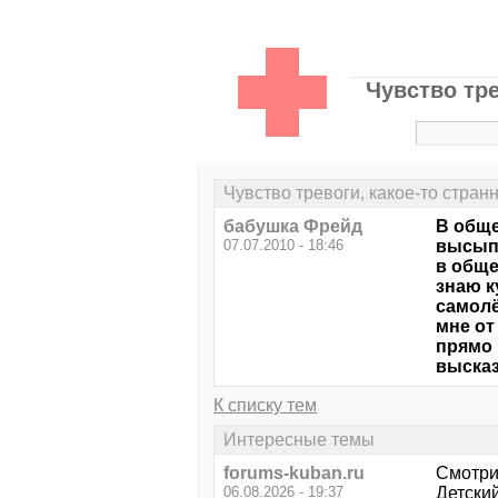
Чувство тре
Чувство тревоги, какое-то стран
бабушка Фрейд
В обще
07.07.2010 - 18:46
высыпа
в обще
знаю к
самолё
мне от
прямо 
высказ
К списку тем
Интересные темы
forums-kuban.ru
Смотри
06.08.2026 - 19:37
Детски