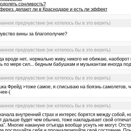
еодолеть сонливость?
ферез. делают ли в Краснодаре и есть ли эффект
ранное предчувствие (не хотелось бы в это верить)
чувство вины за благополучие?
ранное предчувствие (не хотелось бы в это верить)
а вроде нет.. нормально живу, никого не обижаю, наоборот
ь по мере сил... бедным бабушкам и музыкантам иногда под
ранное предчувствие (не хотелось бы в это верить)
шка Фрейд >тоже самое, я списываю на боязнь самолетов, ч
нее-(
ранное предчувствие (не хотелось бы в это верить)
начала внутренний страх и интерес борятся между собой, но
 дальше будет чем обычно, тоже накладывает свой отпечато
а". Многие накануне отъезда вообще уснуть не могут. Отстр
те послушайте себя и проанализируйте своё состояние. По