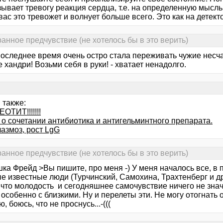
ывает тревогу реакция сердца, т.е. на определенную мысль
вас это тревожет и волнует больше всего. Это как на детект
ранное предчувствие (не хотелось бы в это верить)
последнее время очень остро стала переживать чужие несча
е хандри! Возьми себя в руки! - хватает ненадолго.
 также:
ОТИТ!!!!!!!
 о сочетании антибиотика и антигельминтного препарата.
азмоз, рост LgG
ранное предчувствие (не хотелось бы в это верить)
ка Фрейд >Вы пишите, про меня -) У меня началось все, в 
е известные люди (Турчинский, Самохина, Трахтенберг и др
что молодость и сегодняшнее самочувствие ничего не значи
 особенно с близкими. Ну и перелеты эти. Не могу отогнать 
, боюсь, что не проснусь...-(((