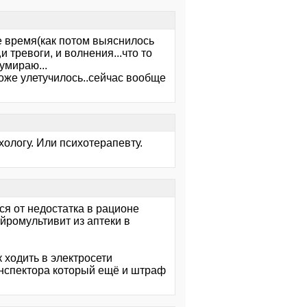
е время(как потом выяснилось
и тревоги, и волнения...что то
умираю...
тоже улетучилось..сейчас вообще
хологу. Или психотерапевту.
ся от недостатка в рационе
ейромультивит из аптеки в
 ходить в электросети
инспектора который ещё и штраф