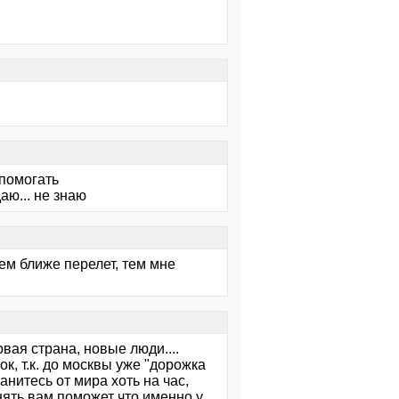
 помогать
аю... не знаю
ем ближе перелет, тем мне
вая страна, новые люди....
к, т.к. до москвы уже "дорожка
анитесь от мира хоть на час,
нять вам поможет что именно у