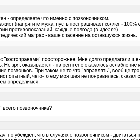
ген - определяете что именно с позвоночником.
ажист (напрягите мужа, пусть поспрашивает коллег - 100% е
твии противопоказаний, каждые полгода (в идеале)
опедический матрас - ваше спасение на оставшуюся жизнь.
 с "костоправами" поосторожнее. Мне долго предлагали шею 
. Не зря, оказывается - на рентгене оказалось ослабление
е позвонков. При таком не то что "вправлять", вообще тро
ст опытный, чего-то ему моя шея не понравилась, сказал с
ем определимся.
Т всего позвоночника?
ач, но убежден, что в случаях с позвоночником - двигаться