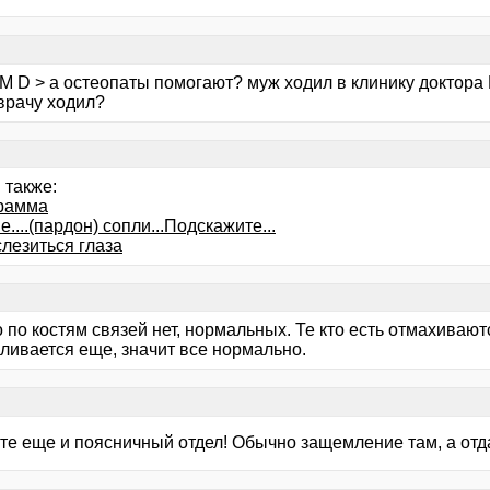
r M D > а остеопаты помогают? муж ходил в клинику доктора
врачу ходил?
 также:
рамма
....(пардон) сопли...Подскажите...
лезиться глаза
по костям связей нет, нормальных. Те кто есть отмахиваются
ливается еще, значит все нормально.
те еще и поясничный отдел! Обычно защемление там, а отда