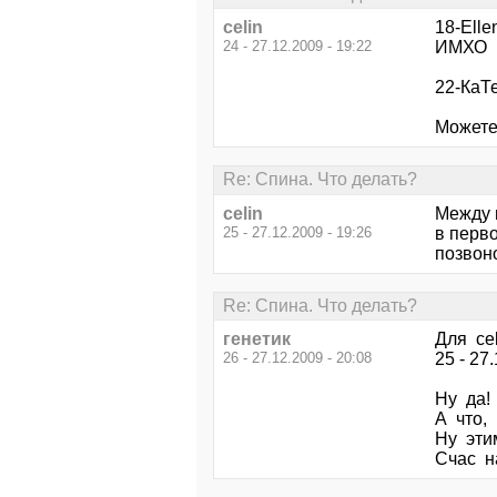
celin
18-Elle
24 - 27.12.2009 - 19:22
ИМХО
22-КаТе
Можете 
Re: Спина. Что делать?
celin
Между 
25 - 27.12.2009 - 19:26
в перво
позвоно
Re: Спина. Что делать?
генетик
Для cel
26 - 27.12.2009 - 20:08
25 - 27
Ну да!
А что,
Ну эти
Счас н