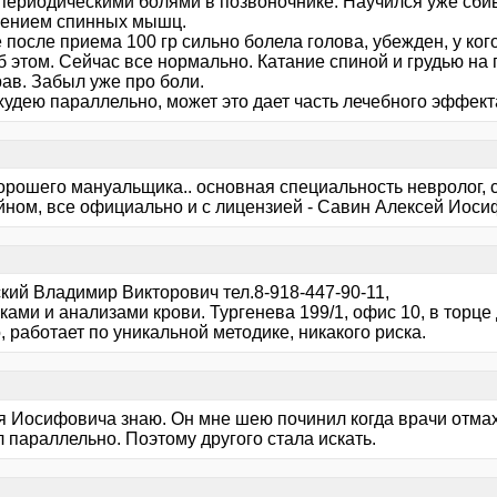
 периодическими болями в позвоночнике. Научился уже сбив
ением спинных мышц.
после приема 100 гр сильно болела голова, убежден, у ког
б этом. Сейчас все нормально. Катание спиной и грудью на
ав. Забыл уже про боли.
худею параллельно, может это дает часть лечебного эффект
орошего мануальщика.. основная специальность невролог, с
ном, все официально и с лицензией - Савин Алексей Иоси
кий Владимир Викторович тел.8-918-447-90-11,
ками и анализами крови. Тургенева 199/1, офис 10, в торце
 работает по уникальной методике, никакого риска.
я Иосифовича знаю. Он мне шею починил когда врачи отмах
 параллельно. Поэтому другого стала искать.