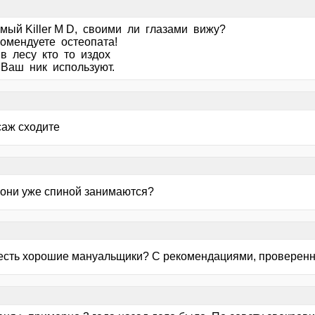
мый Killer M D, своими ли глазами вижу?
омендуете остеопата!
 в лесу кто то издох
 Ваш ник используют.
саж сходите
о они уже спиной занимаются?
есть хорошие мануальщики? С рекомендациями, проверен