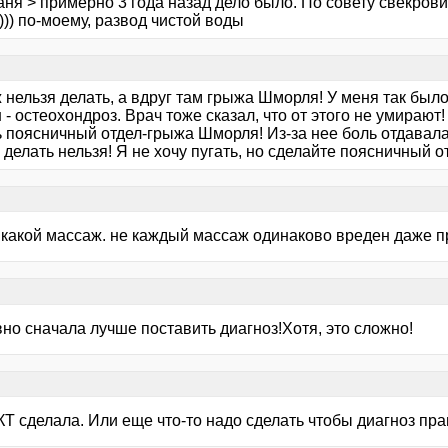
ня > примерно 3 года назад дело было. По совету свекрови
))) по-моему, развод чистой воды
нельзя делать, а вдруг там грыжа Шморля! У меня так было 
 - остеохондроз. Врач тоже сказал, что от этого не умирают
 поясничный отдел-грыжа Шморля! Из-за нее боль отдавала 
делать нельзя! Я не хочу пугать, но сделайте поясничный о
 какой массаж. не каждый массаж одинаково вреден даже п
но сначала лучше поставить диагноз!Хотя, это сложно!
 КТ сделала. Или еще что-то надо сделать чтобы диагноз п