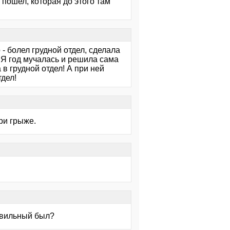
 пошел, которая до этого там
- болел грудной отдел, сделала
! Я год мучалась и решила сама
в грудной отдел! А при ней
тдел!
ри грыже.
равильный был?