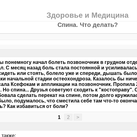
Здоровье и Медицина
Спина. Что делать?
ы понемногу начал болеть позвоночник в грудном отдел
л. С месяц назад боль стала постоянной и усиливалась.
сидеть или стоять, болело уже и спереди, дышать было
ки начальной стадии остеохондроза. Казалось бы нич
ала Ксефокам и аппликации на позвоночник. Пропила 2
. Но спина... Друзья советуют сходить к "костоправу".
овала сделать перекат на спине, потом долго кружилас
было, подумалось, что сместила себе там что-то оконча
ь? Как избавиться от боли?
1
2
>
 также: