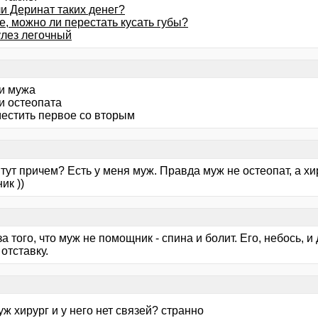
и Деринат таких денег?
е, можно ли перестать кусать губы?
улез легочный
ти мужа
и остеопата
местить первое со вторым
тут причем? Есть у меня муж. Правда муж не остеопат, а хи
ик ))
за того, что муж не помощник - спина и болит. Его, небось, 
отставку.
уж хирург и у него нет связей? странно