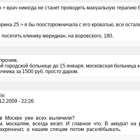
n > врач никогда не станет проводить мануальную терапию б
рина 25 > я бы поосторожничала с его кроватью, все остальн
посетить клинику меридиан, на воровского, 180.
прочим,
й городской больнице до 15 января, московская больница к
чника за 1500 руб. просто даром.
in
.12.2009 - 22:26
 в Москве уже всех вылечили?
м, москалям, всегда везет. И главное что. В аккурат на
ахреначат, а нашим спецам потом расхлёбывать.