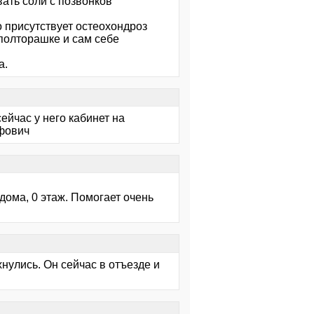
ать соли с позвонков
о присутствует остеохондроз
 полторашке и сам себе
а.
ейчас у него кабинет на
фович
 дома, 0 этаж. Помогает очень
нулись. Он сейчас в отъезде и