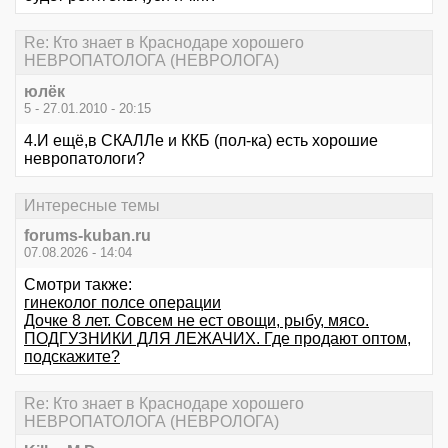
Re: Кто знает в Краснодаре хорошего
НЕВРОПАТОЛОГА (НЕВРОЛОГА)
юлёк
5 - 27.01.2010 - 20:15
4.И ещё,в СКАЛЛе и ККБ (пол-ка) есть хорошие
невропатологи?
Интересные темы
forums-kuban.ru
07.08.2026 - 14:04
Смотри также:
гинеколог полсе операции
Дочке 8 лет. Совсем не ест овощи, рыбу, мясо.
ПОДГУЗНИКИ ДЛЯ ЛЕЖАЧИХ. Где продают оптом,
подскажите?
Re: Кто знает в Краснодаре хорошего
НЕВРОПАТОЛОГА (НЕВРОЛОГА)