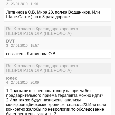
2 - 26.01.2010 - 11:01
Литвинова О.В. Мира 23, пол-ка Водщников. Или
Шале-Санте ) но в 3 раза дороже
Re: Кто знает в Краснодаре хорошего
НЕВРОПАТОЛОГА (НЕВРОЛОГА)
DVT
3 - 27.01.2010 - 15:57
согласен - Литвинова О.В.
Re: Кто знает в Краснодаре хорошего
НЕВРОПАТОЛОГА (НЕВРОЛОГА)
юлёк
4 - 27.01.2010 - 20:09
1.Подскажите,к невропатологу на прием без
предварительного приема терапевта можно идти?
2.Или так же будут назначены анализы
мочи,крови,биохимия крови,экг сначала?3.Или если
конкретно жалобы по неврологии,то обследование
будет рентгены ,узи и т.п.?