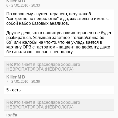
Killer M D
6 - 27.01.2010 - 20:33
По хорошему - нужен терапевт, нету жалоб
"конкретно по неврологии" и да, желательно иметь с
собой набор базовых анализов.
Другое дело, что в наших условиях терапевт не будет
разбираться. Услышав заветное "голова/спина бо-
бо" или жалобы на что-то, что не укладывается в
картину ОРЗ с гастритом - пациент по дефолту, даже
без анализов, послан к неврологу.
Re: Кто знает в Краснодаре хорошего
НЕВРОПАТОЛОГА (НЕВРОЛОГА)
Killer M D
7 - 27.01.2010 - 20:36
5 - есть
Re: Кто знает в Краснодаре хорошего
НЕВРОПАТОЛОГА (НЕВРОЛОГА)
юлёк