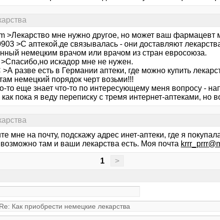
карства
m >Лекарство мне нужно другое, но может ваш фармацевт 
903 >С аптекой.де связывалась - они доставляют лекарства
нный немецким врачом или врачом из стран евросоюза.
e >Спасибо,но искадор мне не нужен.
>А разве есть в Германии аптеки, где можно купить лекарс
там немецкий порядок черт возьми!!!
о-то еще знает что-то по интересующему меня вопросу - на
как пока я веду переписку с тремя интернет-аптеками, но в
карства
е мне на почту, подскажу адрес инет-аптеки, где я покупал
 возможно там и ваши лекарства есть. Моя почта
krrr_prrr@m
1
>