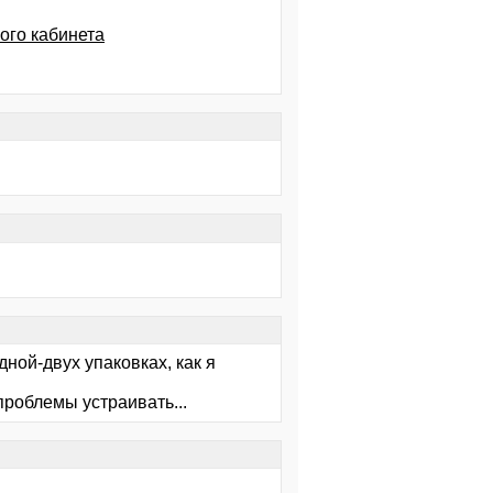
ого кабинета
дной-двух упаковках, как я
 проблемы устраивать...