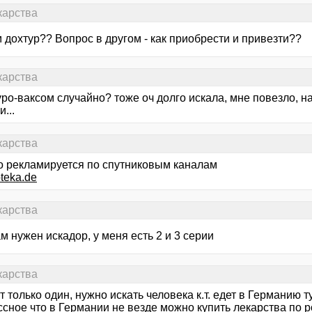
карства
 дохтур?? Вопрос в другом - как приобрести и привезти??
карства
уро-ваксом случайно? тоже оч долго искала, мне повезло, 
...
карства
о рекламируется по спутниковым каналам
teka.de
карства
м нужен искадор, у меня есть 2 и 3 серии
карства
 только один, нужно искать человека к.т. едет в Германию т
ссное что в Германии не везде можно купить лекарства по 