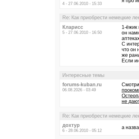
я про ин
4 - 27.06.2010 - 15:33
Re: Как приобрести немецкие ле
Кларисс
1-ёжик 
5 - 27.06.2010 - 16:50
он намн
аптеках
С интер
что он 
же рань
Если ин
Интересные темы
forums-kuban.ru
Смотри
06.08.2026 - 03:49
проком
Остеоп
не даю
Re: Как приобрести немецкие ле
дохтур
а назва
6 - 28.06.2010 - 05:12