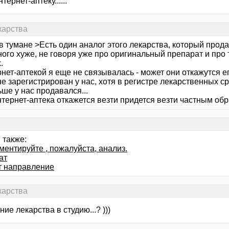
тернет-аптеку......
карства
в тумане >Есть один аналог этого лекарства, который прода
ого хуже, не говоря уже про оригинальный препарат и про 
.
нет-аптекой я еще не связывалась - может они откажутся е
не зарегистрирован у нас, хотя в регистре лекарственных ср
ше у нас продавался...
тернет-аптека откажется везти придется везти частным обра
 также:
ментируйте , пожалуйста, анализ.
ат
т направление
карства
ние лекарства в студию...? )))