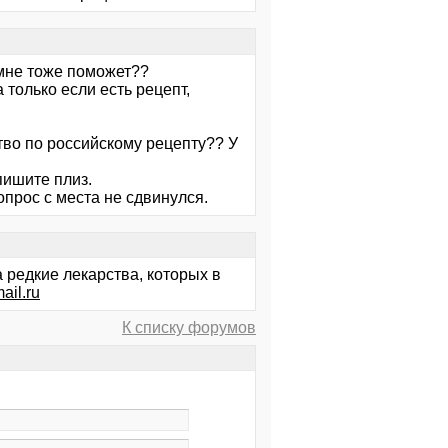
мне тоже поможет??
 только если есть рецепт,
тво по российскому рецепту?? У
пишите плиз.
опрос с места не сдвинулся.
а редкие лекарства, которых в
ail.ru
К списку форумов