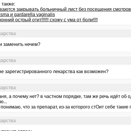
 также:
ваются закрывать больничный лист без посещения смотров
sma и gardarella vaginalis
онний острый отит!!!!!! схожу с ума от боли!!!!
карства
и заменить нечем?
карства
 не зарегистрированного лекарства как возможен?
карства
аня, а почему нет? в частном порядке, там же речь идёт об о
...
 понимаю, что за препарат, из-за которого стОит себе такие
карства