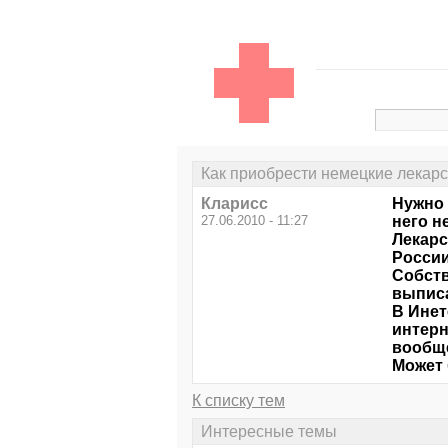
Как приобрести немецкие лекар
Кларисс
Нужно 
27.06.2010 - 11:27
него н
Лекарс
России
Собств
выписа
В Инет
интерн
вообще
Может 
К списку тем
Интересные темы