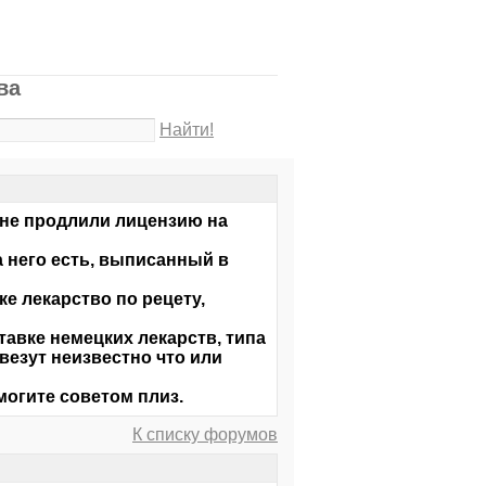
ва
Найти!
- не продлили лицензию на
на него есть, выписанный в
ке лекарство по рецету,
тавке немецких лекарств, типа
ивезут неизвестно что или
могите советом плиз.
К списку форумов