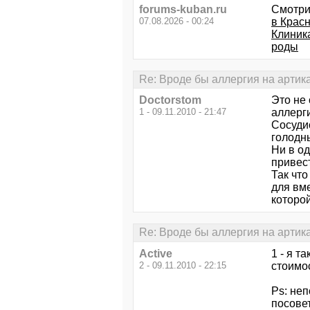
forums-kuban.ru
Смотри
07.08.2026 - 00:24
в Крас
Клиник
роды
Re: Вроде бы аллергия на артик
Doctorstom
Это не
1 - 09.11.2010 - 21:47
аллерги
Сосуди
голодны
Ни в од
привест
Так что
для вм
которой
Re: Вроде бы аллергия на артик
Active
1 - я т
2 - 09.11.2010 - 22:15
стоимос
Ps: неп
посове