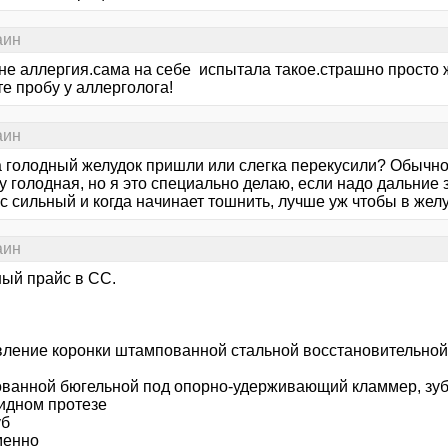
аин
 не аллергия.сама на себе испытала такое.страшно просто 
е пробу у аллерголога!
аин
а голодный желудок пришли или слегка перекусили? Обычно 
 голодная, но я это специально делаю, если надо дальние 
 сильный и когда начинает тошнить, лучше уж чтобы в желу
аин
ый прайс в СС.
вление коронки штампованной стальной восстановительной
ванной бюгельной под опорно-удерживающий кламмер, зуба
идном протезе
уб
менно