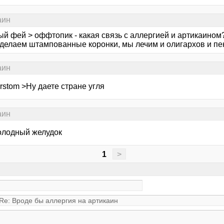
аин
й фей > оффтопик - какая связь с аллергией и артикаином?
 делаем штампованные коронки, мы лечим и олигархов и пен
аин
rstom >Ну даете стране угля
аин
голодный желудок
1
>