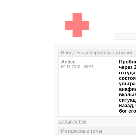
Вроде бы аллергия на артикаин
Active
Пробле
09.11.2010 - 20:56
через 
оттуда
состоя
ультра
анафил
вкалыв
ситуац
назад,
бог его
К списку тем
Интересные темы