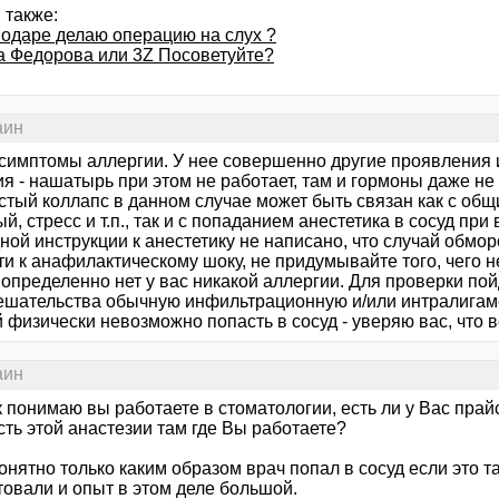
 также:
нодаре делаю операцию на слух ?
а Федорова или 3Z Посоветуйте?
аин
 симптомы аллергии. У нее совершенно другие проявления
я - нашатырь при этом не работает, там и гормоны даже не
стый коллапс в данном случае может быть связан как с общ
й, стресс и т.п., так и с попаданием анестетика в сосуд при
ной инструкции к анестетику не написано, что случай обморо
и к анафилактическому шоку, не придумывайте того, чего не
 определенно нет у вас никакой аллергии. Для проверки по
ешательства обычную инфильтрационную и/или интралигам
 физически невозможно попасть в сосуд - уверяю вас, что в
аин
ак понимаю вы работаете в стоматологии, есть ли у Вас прайс
ть этой анастезии там где Вы работаете?
онятно только каким образом врач попал в сосуд если это та
товали и опыт в этом деле большой.