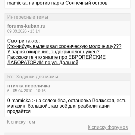
mamicka, напротив парка Солнечный остров
Интересные темы
forums-kuban.ru
09.08.2026 - 13:14
Смотри также:
Кто-нибудь вылечивал хроническую молочницу???
У парня ожирение, эндокринолог нужен?
Расскажите что знаете про ЕВРОПЕЙСКИЕ
ЛАБОРАТОРИИ по ул. Дальней
Re: Ходунки для мамы
птичка невеличка
6 - 05.04.2010 - 10:16
0-mamicka > на селезнёва, остановка Волжская, есть
магазин большой..там всё для реабилитации
продаётся
К списку тем
К списку форумов