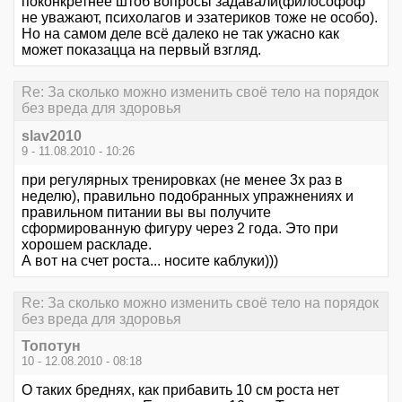
поконкретнее штоб вопросы задавали(философоф
не уважают, психолагов и эзатериков тоже не особо).
Но на самом деле всё далеко не так ужасно как
может показацца на первый взгляд.
Re: За сколько можно изменить своё тело на порядок
без вреда для здоровья
slav2010
9 - 11.08.2010 - 10:26
при регулярных тренировках (не менее 3х раз в
неделю), правильно подобранных упражнениях и
правильном питании вы вы получите
сформированную фигуру через 2 года. Это при
хорошем раскладе.
А вот на счет роста... носите каблуки)))
Re: За сколько можно изменить своё тело на порядок
без вреда для здоровья
Топотун
10 - 12.08.2010 - 08:18
О таких бреднях, как прибавить 10 см роста нет