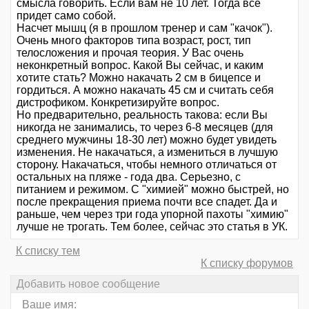
смысла говорить. Если вам не 10 лет. Тогда все
придет само собой.
Насчет мышц (я в прошлом тренер и сам "качок").
Очень много факторов типа возраст, рост, тип
телосложения и прочая теория. У Вас очень
неконкретный вопрос. Какой Вы сейчас, и каким
хотите стать? Можно накачать 2 см в бицепсе и
гордиться. А можно накачать 45 см и считать себя
дистрофиком. Конкретизируйте вопрос.
Но предварительно, реальность такова: если Вы
никогда не занимались, то через 6-8 месяцев (для
среднего мужчины 18-30 лет) можно будет увидеть
изменения. Не накачаться, а измениться в лучшую
сторону. Накачаться, чтобы немного отличаться от
остальных на пляже - года два. Серьезно, с
питанием и режимом. С "химией" можно быстрей, но
после прекращения приема почти все спадет. Да и
раньше, чем через три года упорной пахоты "химию"
лучше не трогать. Тем более, сейчас это статья в УК.
К списку тем
К списку форумов
Добавить новое сообщение
Ваше имя: