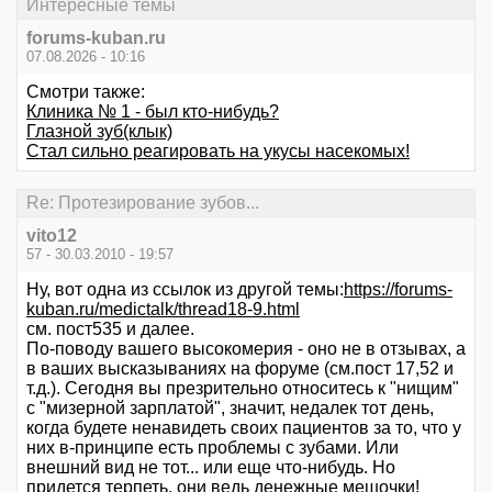
Интересные темы
forums-kuban.ru
07.08.2026 - 10:16
Смотри также:
Клиника № 1 - был кто-нибудь?
Глазной зуб(клык)
Стал сильно реагировать на укусы насекомых!
Re: Протезирование зубов...
vito12
57 - 30.03.2010 - 19:57
Ну, вот одна из ссылок из другой темы:
https://forums-
kuban.ru/medictalk/thread18-9.html
см. пост535 и далее.
По-поводу вашего высокомерия - оно не в отзывах, а
в ваших высказываниях на форуме (см.пост 17,52 и
т.д.). Сегодня вы презрительно относитесь к "нищим"
с "мизерной зарплатой", значит, недалек тот день,
когда будете ненавидеть своих пациентов за то, что у
них в-принципе есть проблемы с зубами. Или
внешний вид не тот... или еще что-нибудь. Но
придется терпеть, они ведь денежные мешочки!