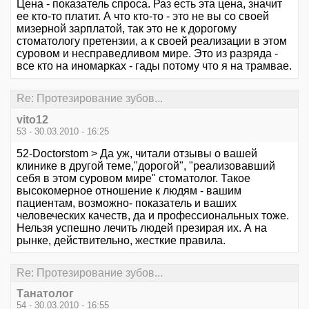
Цена - показатель спроса. Раз есть эта цена, значит
ее кто-то платит. А что кто-то - это не вы со своей
мизерной зарплатой, так это не к дорогому
стоматологу претензии, а к своей реализации в этом
суровом и несправедливом мире. Это из разряда -
все кто на иномарках - гады потому что я на трамвае.
Re: Протезирование зубов...
vito12
53 - 30.03.2010 - 16:25
52-Doctorstom > Да уж, читали отзывы о вашей
клинике в другой теме,"дорогой", "реализовавший
себя в этом суровом мире" стоматолог. Такое
высокомерное отношение к людям - вашим
пациентам, возможно- показатель и ваших
человеческих качеств, да и профессиональных тоже.
Нельзя успешно лечить людей презирая их. А на
рынке, действительно, жесткие правила.
Re: Протезирование зубов...
Танатолог
54 - 30.03.2010 - 16:55