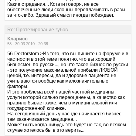
Какие страдания... Кстати говоря, не все
обеспеченные люди склонны переплачивать в разы
за что-либо. Здравый смысл иногда побеждает.
Re: Протезирование зубов...
Кларисс
58 - 30.03.2010 - 20:38
56-Doctorstom >Из того, что вы пишите на форуме и в
частности в этой теме понятно, что вы хороший
бизнесмен по-русски..., но что такое бизнес по-русски
- это получение максимальной прибыли ЛЮБОЙ
ценой, т.е. интересы, да и здоровье пациента не
учитываются вообще как малозначительные
факторы.
И это проблема всей нашей частной медицины,
услуги которой сильно переоценены, а качество как
правило бывает хуже, чем в муниципальной или
государственной клинике.
На сегодняшний день у нас где начинается бизнес,
там заканчивается медицина...
Может быть когда-нибудь это будет не так, во всяком
случае хотелось бы в это верить...