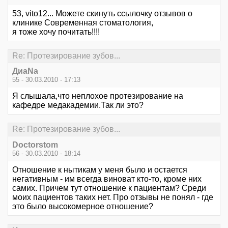
53, vito12... Можете скинуть ссылочку отзывов о
клинике Современная стоматология,
я тоже хочу почитать!!!!
Re: Протезирование зубов...
ДиаNa
55 - 30.03.2010 - 17:13
Я слышала,что неплохое протезирование на
кафедре медакадемии.Так ли это?
Re: Протезирование зубов...
Doctorstom
56 - 30.03.2010 - 18:14
Отношение к нытикам у меня было и остается
негативным - им всегда виноват кто-то, кроме них
самих. Причем тут отношение к пациентам? Среди
моих пациентов таких нет. Про отзывы не понял - где
это было высокомерное отношение?