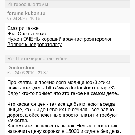
Интересные темы
forums-kuban.ru
07.08.2026 - 10:16
Смотри также:
Жкт. Очень плохо
Нужен ОЧЕНЬ хороший врач-гастроэнтеролог
Вопрос к невропатологу
Re: Протезирование зубов...
Doctorstom
52 - 24.03.2010 - 21:32
Про клятвы и прочие дела медицинсокй этики
почитайте здесь:
http://www.doctorstom.ru/page32
Вдруг кто-то поймет, что это такое на самом деле...
Что касается цен - так всегда было, ноют всегда
нищие, как бы дешево их не лечили - все равно
дорого, а обеспеченные просто платят и требуют
качества.
Запомните, рынок есть рынок. Нельзя просто так
назначить цену коронки в 15000 и сидеть без дела.