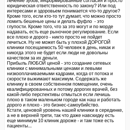
лечение зубов, информированные согласия и просто
юридическая ответственность по закону? Или под
интересами и здоровьем понимается что-то другое?
Кроме того, если кто-то тут думает, что можно просто
ломить бешеные цены и делать фуфло - это
глупости. Кроме того, что за это могут и по морде
надавать, есть еще рыночное регулирование. Если
все плохо и дорого - никто просто не пойдет
лечиться. Ну не может быть у плохой ДОРОГОЙ
клиники посещаемость 50 человек в день, никак и
никогда этого не будет если люди не довольны
качеством за их деньги.
Прибыль ЛЮБОЙ ценой - это создание сетевых
клиники с минимальными ценами и левыми
низкооплачиваемыми кадрами, когда от потока и
скорости выжимают максимум. Содержать же
клинику в своем собственном помещении, очень
квалифицированных и потому дорогих врачей, без
какой-либо перспективы отмыться если лечишь
плохо в таком маленьком городе как наш и работать
дорого и плохо - это бизнес-самоубийство.
Кстати, ценовой уровень нашей клиники в серединке,
а не в верхней трети, так что даже навскидку есть
еще минимум 10 клиник дороже - и там тоже есть
пациенты...