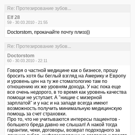
Re: Протезирование зубов...
Elf 28
59 - 30.03.2010 - 21:55
Doctorstom, прокачайте почту плизз))
Re: Протезирование зубов...
Doctorstom
60 - 30.03.2010 - 22:11
Говоря о частной медицине как о бизнесе, прошу
бросить хотя бы беглый взгляд на Америку и Европу
и уровень цен на ту же стоматологию там по
отношению их же уровням дохода. У нас пока еще
все очень недорого, в то время как уровень качества
помощи не уступает. А "нищие с мизерной
зарплатой" и у нас и на западе всегда имеют
возможность получить минимальную медицинскую
помощь за счет страховки.
Про то, что не учитываются интересы пациентов -
большего бреда давно не слышал! А накой тогда
гарантии, чеки, договоры, возврат подоходного за