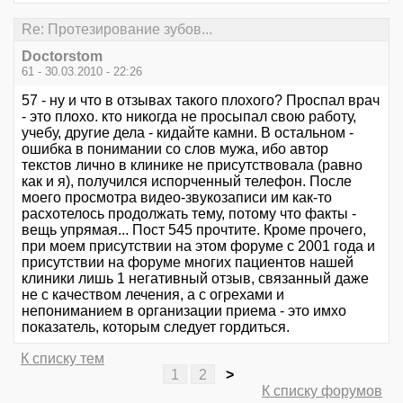
Re: Протезирование зубов...
Doctorstom
61 - 30.03.2010 - 22:26
57 - ну и что в отзывах такого плохого? Проспал врач
- это плохо. кто никогда не просыпал свою работу,
учебу, другие дела - кидайте камни. В остальном -
ошибка в понимании со слов мужа, ибо автор
текстов лично в клинике не присутствовала (равно
как и я), получился испорченный телефон. После
моего просмотра видео-звукозаписи им как-то
расхотелось продолжать тему, потому что факты -
вещь упрямая... Пост 545 прочтите. Кроме прочего,
при моем присутствии на этом форуме с 2001 года и
присутствии на форуме многих пациентов нашей
клиники лишь 1 негативный отзыв, связанный даже
не с качеством лечения, а с огрехами и
непониманием в организации приема - это имхо
показатель, которым следует гордиться.
К списку тем
1
2
>
К списку форумов