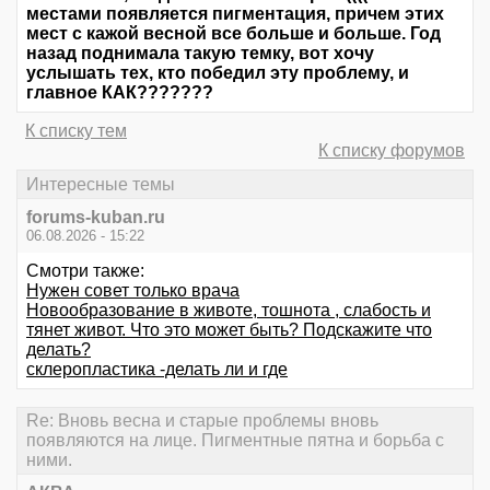
местами появляется пигментация, причем этих
мест с кажой весной все больше и больше. Год
назад поднимала такую темку, вот хочу
услышать тех, кто победил эту проблему, и
главное КАК???????
К списку тем
К списку форумов
Интересные темы
forums-kuban.ru
06.08.2026 - 15:22
Смотри также:
Нужен совет только врача
Новообразование в животе, тошнота , слабость и
тянет живот. Что это может быть? Подскажите что
делать?
склеропластика -делать ли и где
Re: Вновь весна и старые проблемы вновь
появляются на лице. Пигментные пятна и борьба с
ними.