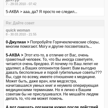
7 - 29.03.2010 - 07:42
5-АКВА > ааа, да? Я просто не следил...
Re: Дайте совет
quick woman
8 - 30.03.2010 - 21:55
0-Джулиан >
Попробуйте Горячеключевские сборы,
многим помогают. Могу и другие посоветовать...
5-АКВА >
Этот кто-то, в отличие от Вас, очень
грамотный человек. То, что Вы иногда советуете,
читается очень бредово. И почему-то Ваш лепет не
удаляют, а Ваших оппонентов банят. Вам выгодно
давать бесполезные и порой губительные советы???
Вы, судя по всему, имеете отношение к медицине.
Может быть, даже врач, или медсестра,
начитавшаяся умных книг и неумело оперирующая
медицинскими терминами. Но я лично к Вашим
советам бы не прислушивался. Не мешайте людям
делать то, что им может помочь.
А вот очишать организм нужно после действий