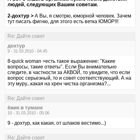
людей, следующих Вашим советам.
2-дохтур >
А Вы, я смотрю, юморной человек. Зачем
тут писать фигню, для этого есть ветка ЮМОР!!!
Re: Дайте совет
дохтур
9 - 31.03.2010 - 04:45
8-quick woman >есть такое выражение: "Какие
вопросы, такие ответы". Если Вы внимательно
следите, в частности за АКВОЙ, то увидите, что если
вопрос серьезный, то и совет соответствующий. А на
эту муру...какая на хрен чистка организма?...
Re: Дайте совет
ёжик в тумане
10 - 31.03.2010 - 05:06
9 - дохтур, как какая, от шлаков вестимо...)
Re: Дайте совет