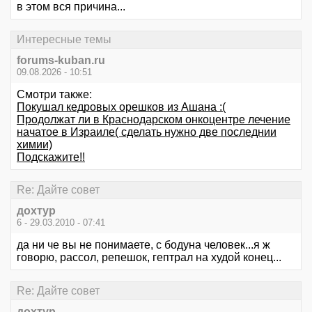
в этом вся причина...
Интересные темы
forums-kuban.ru
09.08.2026 - 10:51
Смотри также:
Покушал кедровых орешков из Ашана :(
Продолжат ли в Краснодарском онкоцентре лечение
начатое в Израиле( сделать нужно две последнии
химии)
Подскажите!!
Re: Дайте совет
дохтур
6 - 29.03.2010 - 07:41
да ни че вы не понимаете, с бодуна человек...я ж
говорю, рассол, репешок, гептрал на худой конец...
Re: Дайте совет
дохтур