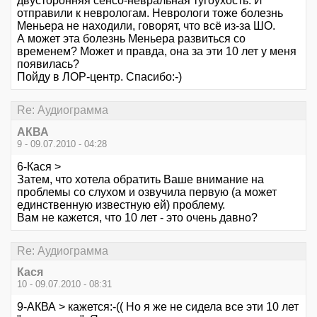
двусторонняя сенсо-невральная тугоухость. И
отправили к неврологам. Неврологи тоже болезнь
Меньера не находили, говорят, что всё из-за ШО.
А может эта болезнь Меньера развиться со
временем? Может и правда, она за эти 10 лет у меня
появилась?
Пойду в ЛОР-центр. Спасибо:-)
Re: Аудиограмма
АКВА
9 - 09.07.2010 - 04:28
6-Кася >
Затем, что хотела обратить Ваше внимание на
проблемы со слухом и озвучила первую (а может
единственную известную ей) проблему.
Вам не кажется, что 10 лет - это очень давно?
Re: Аудиограмма
Кася
10 - 09.07.2010 - 08:31
9-АКВА > кажется:-(( Но я же не сидела все эти 10 лет