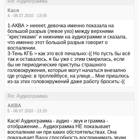
Re: Аудиограмма
Кася
4 - 08.07.2010 - 13:05
1-АКВА > неееет, девочка именно показала на
большой разрыв (левое ухо) между верхними
"крестиками" и нижними на аудиограмме и сказала,
что именно этот большой разрыв говорит о
воспалении.
3-Тень КГБ > как это всё печально:-(( Но пусть бы всё
так и оставалось, я бы уже с этим смирилась, если
бы не периодические приступы страшного
головокружения, которые могут начаться внезапно
где угодно: в троллейбусе, на улице... Мне пришлось
из-за этих головокружений даже работу бросить:-((
Re: Аудиограмма
АКВА
5 - 08.07.2010 - 13:20
Кася! Аудиограмма - аудио - звук и грамма -
отображение... Аудиограмма НЕ показывает
воспаление ни при каких обстоятельствах. Она
показывает Вашу способность воспринимать звуки