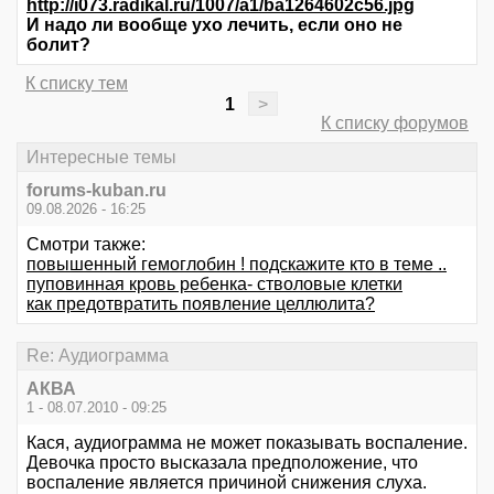
http://i073.radikal.ru/1007/a1/ba1264602c56.jpg
И надо ли вообще ухо лечить, если оно не
болит?
К списку тем
1
>
К списку форумов
Интересные темы
forums-kuban.ru
09.08.2026 - 16:25
Смотри также:
повышенный гемоглобин ! подскажите кто в теме ..
пуповинная кровь ребенка- стволовые клетки
как предотвратить появление целлюлита?
Re: Аудиограмма
АКВА
1 - 08.07.2010 - 09:25
Кася, аудиограмма не может показывать воспаление.
Девочка просто высказала предположение, что
воспаление является причиной снижения слуха.