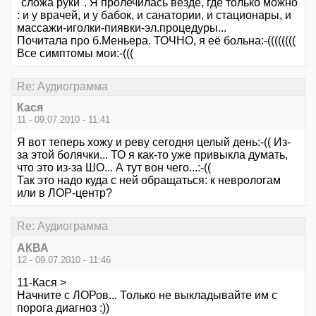
"сложа руки". Я пролечилась везде, где только можно
: и у врачей, и у бабок, и санатории, и стационары, и
массажи-иголки-пиявки-эл.процедуры...
Почитала про б.Меньера. ТОЧНО, я её больна:-((((((((
Все симптомы мои:-(((
Re: Аудиограмма
Кася
11 - 09.07.2010 - 11:41
Я вот теперь хожу и реву сегодня целый день:-(( Из-
за этой болячки... ТО я как-то уже привыкла думать,
что это из-за ШО... А тут вон чего...:-((
Так это надо куда с ней обращаться: к неврологам
или в ЛОР-центр?
Re: Аудиограмма
АКВА
12 - 09.07.2010 - 11:46
11-Кася >
Начните с ЛОРов... Только не выкладывайте им с
порога диагноз :))