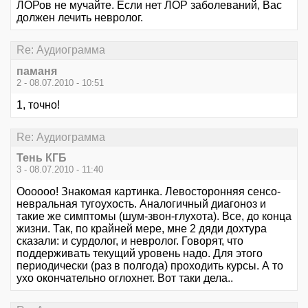
ЛОРов не мучайте. Если нет ЛОР заболеваний, Вас
должен лечить невролог.
Re: Аудиограмма
паманя
2 - 08.07.2010 - 10:51
1, точно!
Re: Аудиограмма
Тень КГБ
3 - 08.07.2010 - 11:40
Оооооо! Знакомая картинка. Левосторонняя сенсо-
невральная тугоухость. Аналогичный диагоноз и
такие же симптомы (шум-звон-глухота). Все, до конца
жизни. Так, по крайней мере, мне 2 дяди дохтура
сказали: и сурдолог, и невролог. Говорят, что
поддерживать текущий уровень надо. Для этого
периодически (раз в полгода) проходить курсы. А то
ухо окончательно оглохнет. Вот таки дела..