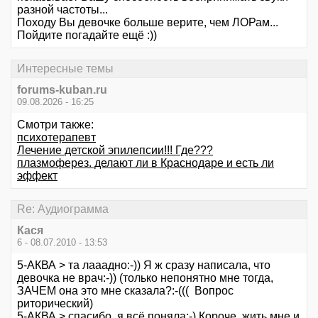
разной частоты...
Походу Вы девочке больше верите, чем ЛОРам...
Пойдите погадайте ещё :))
Интересные темы
forums-kuban.ru
09.08.2026 - 16:25
Смотри также:
психотерапевт
Лечение детской эпилепсии!!! Где???
плазмоферез. делают ли в Краснодаре и есть ли
эффект
Re: Аудиограмма
Кася
6 - 08.07.2010 - 13:53
5-АКВА > та лааадно:-)) Я ж сразу написала, что
девочка не врач:-)) (только непонятно мне тогда,
ЗАЧЕМ она это мне сказала?:-((( Вопрос
риторический)
5-АКВА > спасибо, я всё поняла:-) Короче, жить мне и