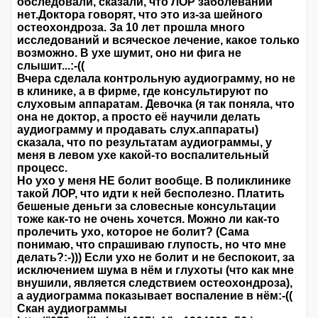
обследовали, сказали, что ЛОР заболеваний
нет.Доктора говорят, что это из-за шейного
остеохондроза. За 10 лет прошла много
исследований и всяческое лечение, какое только
возможно. В ухе шумит, оно ни фига не
слышит...:-((
Вчера сделала контрольную аудиограмму, но не
в клинике, а в фирме, где консультируют по
слуховым аппаратам. Девочка (я так поняла, что
она не доктор, а просто её научили делать
аудиограмму и продавать слух.аппараты)
сказала, что по результатам аудиограммы, у
меня в левом ухе какой-то воспалительный
процесс.
Но ухо у меня НЕ болит вообще. В поликлинике
такой ЛОР, что идти к ней бесполезно. Платить
бешеные деньги за словесные консультации
тоже как-то не очень хочется. Можно ли как-то
пролечить ухо, которое не болит? (Сама
понимаю, что спрашиваю глупость, но что мне
делать?:-))) Если ухо не болит и не беспокоит, за
исключением шума в нём и глухоты (что как мне
внушили, является следствием остеохондроза),
а аудиограмма показывает воспаление в нём:-((
Скан аудиограммы