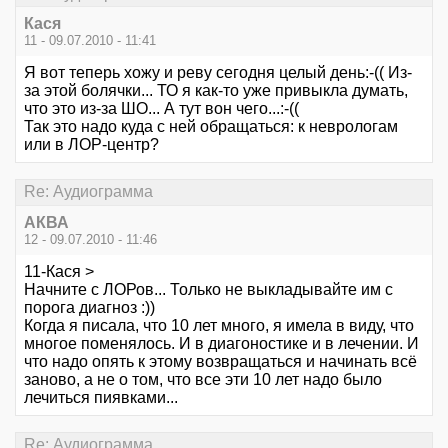
Кася
11 - 09.07.2010 - 11:41
Я вот теперь хожу и реву сегодня целый день:-(( Из-
за этой болячки... ТО я как-то уже привыкла думать,
что это из-за ШО... А тут вон чего...:-((
Так это надо куда с ней обращаться: к неврологам
или в ЛОР-центр?
Re: Аудиограмма
АКВА
12 - 09.07.2010 - 11:46
11-Кася >
Начните с ЛОРов... Только не выкладывайте им с
порога диагноз :))
Когда я писала, что 10 лет много, я имела в виду, что
многое поменялось. И в диагоностике и в лечении. И
что надо опять к этому возвращаться и начинать всё
заново, а не о том, что все эти 10 лет надо было
лечиться пиявками...
Re: Аудиограмма