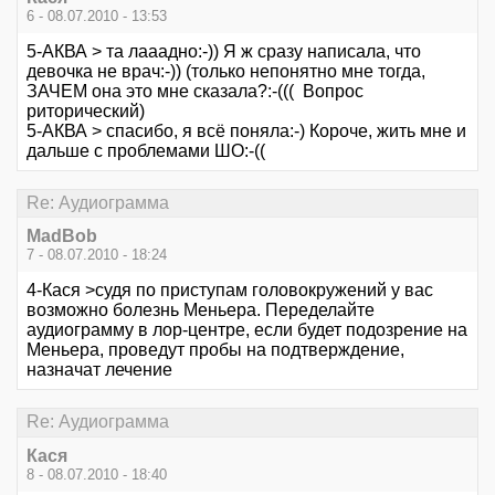
6 - 08.07.2010 - 13:53
5-АКВА > та лааадно:-)) Я ж сразу написала, что
девочка не врач:-)) (только непонятно мне тогда,
ЗАЧЕМ она это мне сказала?:-((( Вопрос
риторический)
5-АКВА > спасибо, я всё поняла:-) Короче, жить мне и
дальше с проблемами ШО:-((
Re: Аудиограмма
MadBob
7 - 08.07.2010 - 18:24
4-Кася >судя по приступам головокружений у вас
возможно болезнь Меньера. Переделайте
аудиограмму в лор-центре, если будет подозрение на
Меньера, проведут пробы на подтверждение,
назначат лечение
Re: Аудиограмма
Кася
8 - 08.07.2010 - 18:40