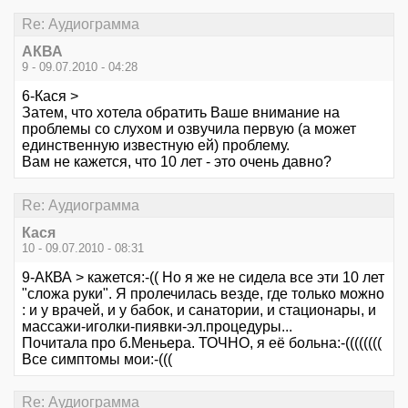
Re: Аудиограмма
АКВА
9 - 09.07.2010 - 04:28
6-Кася >
Затем, что хотела обратить Ваше внимание на
проблемы со слухом и озвучила первую (а может
единственную известную ей) проблему.
Вам не кажется, что 10 лет - это очень давно?
Re: Аудиограмма
Кася
10 - 09.07.2010 - 08:31
9-АКВА > кажется:-(( Но я же не сидела все эти 10 лет
"сложа руки". Я пролечилась везде, где только можно
: и у врачей, и у бабок, и санатории, и стационары, и
массажи-иголки-пиявки-эл.процедуры...
Почитала про б.Меньера. ТОЧНО, я её больна:-((((((((
Все симптомы мои:-(((
Re: Аудиограмма