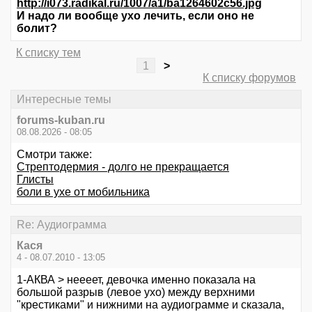
http://i073.radikal.ru/1007/a1/ba1264602c56.jpg
И надо ли вообще ухо лечить, если оно не
болит?
К списку тем
1
>
К списку форумов
Интересные темы
forums-kuban.ru
08.08.2026 - 08:05
Смотри также:
Стрептодермия - долго не прекращается
Глисты
боли в ухе от мобильника
Re: Аудиограмма
Кася
4 - 08.07.2010 - 13:05
1-АКВА > неееет, девочка именно показала на
большой разрыв (левое ухо) между верхними
"крестиками" и нижними на аудиограмме и сказала,