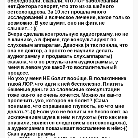
обследовали, сказали, что ЛОР заболеваний
нет.Доктора говорят, что это из-за шейного
остеохондроза. За 10 лет прошла много
исследований и всяческое лечение, какое только
возможно. В ухе шумит, оно ни фига не
слышит...:-((
Вчера сделала контрольную аудиограмму, но не
в клинике, а в фирме, где консультируют по
слуховым аппаратам. Девочка (я так поняла, что
она не доктор, а просто её научили делать
аудиограмму и продавать слух.аппараты)
сказала, что по результатам аудиограммы, у
меня в левом ухе какой-то воспалительный
процесс.
Но ухо у меня НЕ болит вообще. В поликлинике
такой ЛОР, что идти к ней бесполезно. Платить
бешеные деньги за словесные консультации
тоже как-то не очень хочется. Можно ли как-то
пролечить ухо, которое не болит? (Сама
понимаю, что спрашиваю глупость, но что мне
делать?:-))) Если ухо не болит и не беспокоит, за
исключением шума в нём и глухоты (что как мне
внушили, является следствием остеохондроза),
а аудиограмма показывает воспаление в нём:-((
Скан аудиограммы