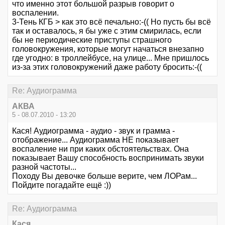
что именно этот большой разрыв говорит о
воспалении.
3-Тень КГБ > как это всё печально:-(( Но пусть бы всё
так и оставалось, я бы уже с этим смирилась, если
бы не периодические приступы страшного
головокружения, которые могут начаться внезапно
где угодно: в троллейбусе, на улице... Мне пришлось
из-за этих головокружений даже работу бросить:-((
Re: Аудиограмма
АКВА
5 - 08.07.2010 - 13:20
Кася! Аудиограмма - аудио - звук и грамма -
отображение... Аудиограмма НЕ показывает
воспаление ни при каких обстоятельствах. Она
показывает Вашу способность воспринимать звуки
разной частоты...
Походу Вы девочке больше верите, чем ЛОРам...
Пойдите погадайте ещё :))
Re: Аудиограмма
Кася