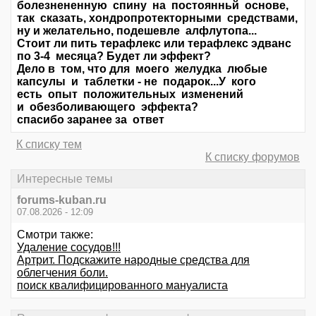
болезнененную спину на постоянньй основе,
так сказать, хондропротекторными средствами,
ну и желательно, подешевле алфлутопа...
Стоит ли пить терафлекс или терафлекс эдванс
по 3-4 месяца? Будет ли эффект?
Дело в том, что для моего желудка любые
капсулы и таблетки - не подарок...У кого
есть опыт положительных изменений
и обезболивающего эффекта?
спасибо заранее за ответ
К списку тем
К списку форумов
Интересные темы
forums-kuban.ru
07.08.2026 - 12:09
Смотри также:
Удаление сосудов!!!
Артрит. Подскажите народные средства для
облегчения боли.
поиск квалифицированного мануалиста