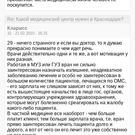
поскупится.
Re: Какой медицинский центр нужен в Краснодаре?
Кларисс
32 - 21.02.2010 - 16:31
29 - ничего странного и если вы доктор, то я думаю
прекрасно понимаете о чем идет речь.
Врачи действительно одни и те же, а вот мотивация у
них разная.
Работая в МУЗ или ГУЗ врач не сильно
заинтересован назначать излишнее, неадекватное
заболеванию лечение и особо не заинтересован в
большом количестве пациентов, лечащихся по ОМС,
- его зарплата не слишком зависит от них, к тому же
есть вышестоящее начальство в лице гос. органов,
контролирующих учреждения здравоохранения,
которые могут болезненно среагировать на жалобу
какого-либо пациента.
В частной медицине все наоборот - чем больше
платит клиент, тем больше зарплата врача, т.е. врач
прямо заинтересован лечить пациента долго и
дорого, а вот от чего он его лечит это уже собственно