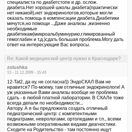
специалиста по диабетстопе и др. ослож.
диабета.Нет хорошей школы диабета(практически
нет никакой),нет эндокринологов,которые могли
оказать помощь в компенсации диабета.Диабетики
мечутся,но помощи ...Даже анализы ,жизненно
необходимые
диабетикам(микроальбуминурию,гликированный
гемоглабин и т.д.)сдать большая проблема.Могу дать
ответ на интересующие Вас вопросы.
Re: Какой медицинский центр нужен в Краснодаре?
zolushka
13 - 11.12.2009 - 15:43
12-Tat2, да ну, не согласна!)) ЭндоСКАЛ Вам не
нравится? По-моему, там отличные эндокринологи! А
уж указанные Вами анализы вообще не проблема
сдать - в любой платной лаборатории. В СКАЛе тоже
всегда делали по необходимости...
Автору. А я бы предложила создать отличный
педиатрический центр: с компетентными
педиатрами, неврологами, ортопедами и т.п., всеми
возможными оперативными видами диагностики.
Сходите на Родительство - там постоянно ищут