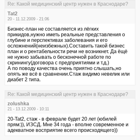
Re: Какой медицинский центр нужен в Краснодаре?
Tat2
20 - 11.12.2009 - 21:06
Бизнес-план не составляется из лёгких
прикидов,нужно иметь реальные представления о
глубине и перспективах заболевания и его
осложнений(неизбежных).Составить такой бизнес
план и о рентабельности речи не возникнет. Да ёщё
не нужно забывать о бесконечной работе по
скринингу(договора с предприятиями и т.д.)
А по поводу качества очень приятно слышать,но
опять же всё в сравнении.Стаж видимо невелик или
диабет 2 типа.
Re: Какой медицинский центр нужен в Краснодаре?
zolushka
21 - 13.12.2009 - 10:11
20-Tat2, стаж - в феврале будет 20 лет (юбилей
прям:)), ИЗСД. Мне 34 года - вполне современное и
адекватное восприятие всего происходящего))