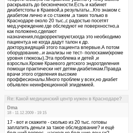
раскрывать до бесконечности.Есть и кабинет
диабетстопы в Краевой,а результаты...Кто знаком с
диабетом лично и со стажем ,а таких только в
Краснодаре около 20 тыс.,с радостью посетят
мед.учреждение,где обследуют не поверхностно,а
как положено,сделают
назначения,подкорректируют,когда это необходимо
пациенту,а не когда дадут талон к др.
доктору,видящий этого пациента впервые.А потом
оборудование...и анализы не тест- полосками(кроме
уровня глюкозы).Эта проблема и детей ,и
взрослых.Кроме Краевого детского эндоотделения
помощи практически нет детям-диабетикам.Правда
врачи этого отделения высокие
проффесионалы.Много проблем у всех,но диабет
объявлен неинфекционной эпидемией.
Re: Какой медицинский центр нужен в Краснодаре?
Dma
18 - 11.12.2009 - 19:15
17 - вот и скажите - сколько из 20 тыс. готовы
заплатить деньги за такое обследование? и ещё
больший вопрос - насколько большие деньги?