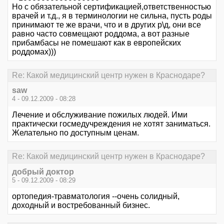
Но с обязательной сертификацией,ответственностью
врачей и т.д., я в терминологии не сильна, пусть роды
принимают те же врачи, что и в других р\д, они все
равно часто совмещают роддома, а вот разные
прибамбасы не помешают как в европейских
роддомах)))
Re: Какой медицинский центр нужен в Краснодаре?
saw
4 - 09.12.2009 - 08:28
Лечение и обслуживание пожилых людей. Ими
практически госмедучреждения не хотят заниматься.
Желательно по доступным ценам.
Re: Какой медицинский центр нужен в Краснодаре?
добрый доктор
5 - 09.12.2009 - 08:29
ортопедия-травматология --очень солидный,
доходный и востребованный бизнес.