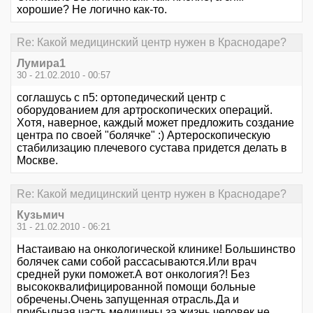
хорошие? Не логично как-то.
Re: Какой медицинский центр нужен в Краснодаре?
Лумира1
30 - 21.02.2010 - 00:57
соглашусь с п5: ортопедический центр с
оборудованием для артроскопических операций.
Хотя, наверное, каждый может предложить создание
центра по своей "болячке" :) Артероскопическую
стабилизацию плечевого сустава придется делать в
Москве.
Re: Какой медицинский центр нужен в Краснодаре?
Кузьмич
31 - 21.02.2010 - 06:21
Настаиваю на онкологической клинике! Большинство
болячек сами собой рассасываются.Или врач
средней руки поможет.А вот онкология?! Без
высококвалифицированной помощи больные
обречены.Очень запущенная отрасль.Да и
прибылная часть медицины,за жизнь человек не