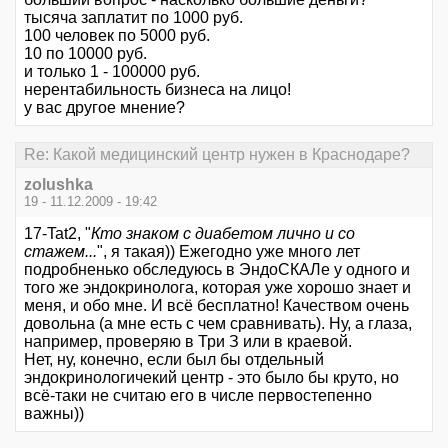
тысяча заплатит по 1000 руб.
100 человек по 5000 руб.
10 по 10000 руб.
и только 1 - 100000 руб.
нерентабильность бизнеса на лицо!
у вас другое мнение?
Re: Какой медицинский центр нужен в Краснодаре?
zolushka
19 - 11.12.2009 - 19:42
17-Tat2, "
Кто знаком с диабетом лично и со
стажем...
", я такая)) Ежегодно уже много лет
подробненько обследуюсь в ЭндоСКАЛе у одного и
того же эндокринолога, которая уже хорошо знает и
меня, и обо мне. И всё бесплатно! Качеством очень
довольна (а мне есть с чем сравнивать). Ну, а глаза,
например, проверяю в Три З или в краевой.
Нет, ну, конечно, если был бы отдельный
эндокринологичекий центр - это было бы круто, но
всё-таки не считаю его в числе первостепенно
важны))