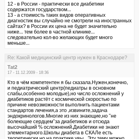
12 - в России - практически все диабетики
содержатся государством...
13 - а стоимость таких видов оперативных
диагностик вы случайно не смотрели на иностранных
сайтах? в России их цена не будет значительно
ниже... тем более в частной клинике...
следовательно кол-во желающих будет много
меньше...
Re: Какой медицинский центр нужен в Краснодаре?
Tat2
17 - 11.12.2009 - 18:36
Кто в чём компетентен я бы сказала.Нужен,конечно,
и педиатрический центр(педиатры в основном
слабы,особенно молодые),но число осложнений у
диабетиков растёт с космической скоростью по
причине невозможности выполнить пациентами
стандартов лечения,а это ,извините,задача
эндокринологов.Многие из них знающие,но "не
болеющие сердцем"за диабетиков и отсюда
высочайший % осложнений.Диабетики не знают
элементарного.Школы диабета в СКАЛе есть
теоретически,но на практике увы...Эту тему можно