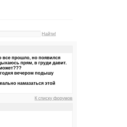
Найти!
о все прошло, но появился
дыхаюсь прям, в груди давит.
оможет???
егодня вечером подышу
реально намазаться этой
К списку форумов