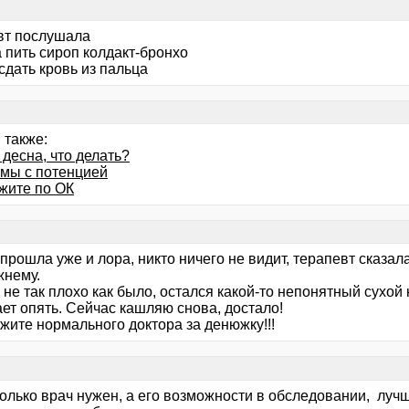
вт послушала
 пить сироп колдакт-бронхо
сдать кровь из пальца
 также:
десна, что делать?
мы с потенцией
жите по ОК
 прошла уже и лора, никто ничего не видит, терапевт сказала
жнему.
не так плохо как было, остался какой-то непонятный сухой к
ет опять. Сейчас кашляю снова, достало!
жите нормального доктора за денюжку!!!
только врач нужен, а его возможности в обследовании, луч