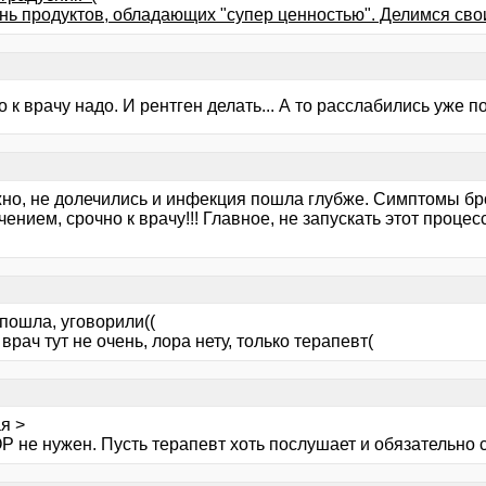
нь продуктов, обладающих "супер ценностью". Делимся сво
 к врачу надо. И рентген делать... А то расслабились уже по
но, не долечились и инфекция пошла глубже. Симптомы бр
ением, срочно к врачу!!! Главное, не запускать этот процес
пошла, уговорили((
врач тут не очень, лора нету, только терапевт(
я >
 не нужен. Пусть терапевт хоть послушает и обязательно с