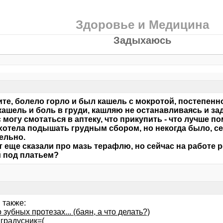
Здоровье и Медицина
Задыхаюсь
те, болело горло и был кашель с мокротой, постепенн
кашель и боль в груди, кашляю не останавливаясь и за
 могу смотаться в аптеку, что прикупить - что лучше п
хотела подышать грудным сбором, но некогда было, с
ельно.
т еще сказали про мазь терафлю, но сейчас на работе 
 под платьем?
 также:
 зубных протезах... (баян, а что делать?)
 градусник=(