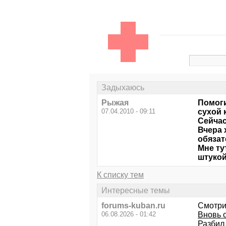
Задыхаюсь
Рыжая
Помоги
07.04.2010 - 09:11
сухой 
Сейчас
Вчера 
обязат
Мне ту
штукой
К списку тем
Интересные темы
forums-kuban.ru
Смотри
06.08.2026 - 01:42
Вновь о
Разбил