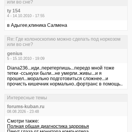
или во сне?
ty 154
4 - 14.10.2010 - 17:55
в Адыгее,клиника Салмена
Re: Где колоноскопию можно сделать под норкозом
или во сне?
genius
5 - 15.10.2010 - 19:09
Diana236...иди..перетерпишь...передо мной тоже
тетки -ссыкухи были...не умерли..живы...и я
прошел...морально подготовиться сложнее...и
прочисть кишечник нормально..фортранс в помощь..
Интересные темы
forums-kuban.ru
08.08.2026 - 23:48
Смотри также:
Полная общая диагностика здоровья
Пекут глаза от монитора компьютера