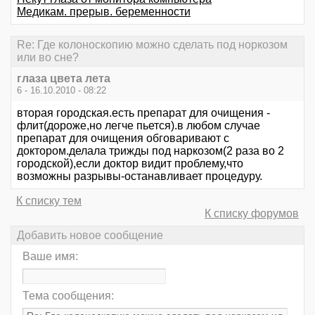
Медикам. прерыв. беременности
Re: Где колоноскопию можно сделать под норкозом
или во сне?
глаза цвета лета
6 - 16.10.2010 - 08:22
вторая городская.есть препарат для очищения -
флит(дороже,но легче пьется).в любом случае
препарат для очищения обговаривают с
доктором.делала трижды под наркозом(2 раза во 2
городской),если доктор видит проблему,что
возможны разрывы-останавливает процедуру.
К списку тем
К списку форумов
Добавить новое сообщение
Ваше имя:
Тема сообщения: