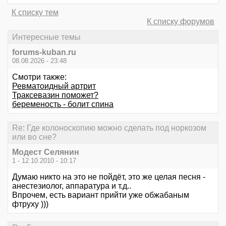
К списку тем
К списку форумов
Интересные темы
forums-kuban.ru
08.08.2026 - 23:48
Смотри также:
Ревматоидный артрит
Траксевазин поможет?
беременость - болит спина
Re: Где колоноскопию можно сделать под норкозом
или во сне?
Модест Селянин
1 - 12.10.2010 - 10:17
Думаю никто на это не пойдёт, это же целая песня -
анестезиолог, аппаратура и т.д..
Впрочем, есть вариант прийти уже обжабаным
фтруху )))