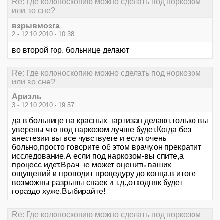
Re: Где колоноскопию можно сделать под норкозом
или во сне?
взрывмозга
2 - 12.10.2010 - 10:38
во второй гор. больнице делают
Re: Где колоноскопию можно сделать под норкозом
или во сне?
Ариэль
3 - 12.10.2010 - 19:57
да в больнице на красных партизан делают,только вы
уверены что под наркозом лучше будет.Когда без
анестезии вы все чувствуете и если очень
больно,просто говорите об этом врачу.он прекратит
исследование.А если под наркозом-вы спите,а
процесс идет.Врач не может оценить ваших
ощущений и проводит процедуру до конца,в итоге
возможны разрывы спаек и т.д.,отходняк будет
гораздо хуже.Выбирайте!
Re: Где колоноскопию можно сделать под норкозом