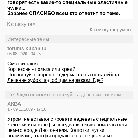
говорят есть какие-то специальные эластичные
чулки...
Заранее СПАСИБО всем кто ответит по теме.
К списку тем
К списку форумов
Интересные темы
forums-kuban.ru
08.08.2026 - 04:25
Смотри также:
Кортексин - польза или вред?
Посоветуйте хорошего дерматолога пожалуйста!
Лечение зубов под общим наркозом. Где?
Re: Люди помогите пожалуйста дельным советом
АКВА
1 - 09.11.2009 - 17:16
Утром, не вставая с кровати надевать специальные
колготки или гольфы, предварительно помазав ноги
чем-то вроде Лиотон-геля. Колготки, чулки,
получулки, гольфы продаются в специальных