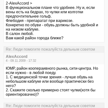
2-AlexAccord >
В функциональном плане что удобнее. Ну и, если
вены есть на бедрах, то чулки или колготки
предпочтительнее гольф.
Флебодия - препаратат при варикозе.
Конкретно по обуви - обувь должны быть удобной и
на низком каблуке.
В салон любой.
Вам какой район города ближе?
Re: Люди помогите пожалуйста дельным советом
AlexAccord
4 - 09.11.2009 - 17:32
ЮМР, район коопераивного рынка, сити-центра. Но
если нужно - в любой поеду.
1. С медицинской точки зрения - лучше обувь на
небольшом каблуке или вообще практически без
него?
2. Скажите сколько примерно стоят чулки(хотя бы
ориентировачно)?
Re: Люди помогите пожалуйста дельным советом