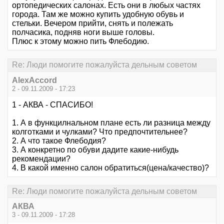
ортопедических салонах. Есть они в любых частях
города. Там же можно купить удобную обувь и
стельки. Вечером прийти, снять и полежать
полчасика, подняв ноги выше головы.
Плюс к этому можно пить Флебодию.
Re: Люди помогите пожалуйста дельным советом
AlexAccord
2 - 09.11.2009 - 17:23
1 - АКВА - СПАСИБО!
1. А в функцилнальном плане есть ли разница между
колготками и чулками? Что предпочтительнее?
2. А что такое Флебодия?
3. А конкретно по обуви дадите какие-нибудь
рекомендации?
4. В какой именно салон обратиться(цена/качество)?
Re: Люди помогите пожалуйста дельным советом
АКВА
3 - 09.11.2009 - 17:28