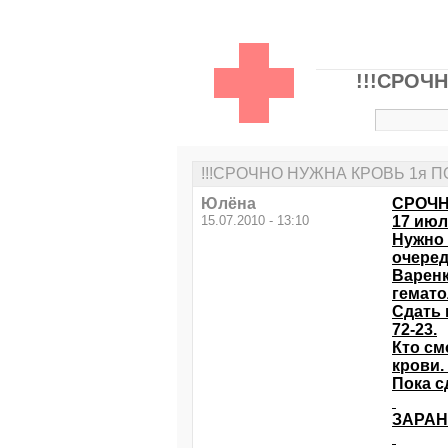
!!!СРОЧН
!!!СРОЧНО НУЖНА КРОВЬ 1я ПО
Юлёна
СРОЧНО
15.07.2010 - 13:10
17 июл
Нужно 
очеред
Варенк
гемато
Сдать 
72-23.
Кто см
крови.
Пока с
ЗАРАН