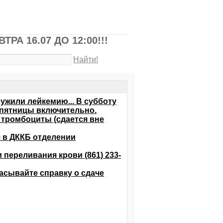
А 16.07 ДО 12:00!!!
Найти!
жили лейкемию... В субботу
 пятницы включительно.
 тромбоциты (сдается вне
я в ДККБ отделении
и переливания крови (861) 233-
асывайте справку о сдаче