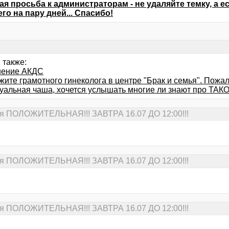
я просьба к администраторам - не удаляйте темку, а е
его на пару дней... Спасибо!
 также:
нение АКДС
ите грамотного гинеколога в центре "Брак и семья". Пожал
уальная чаша, хочется услышать многие ли знают про ТАК
 ПОЛОЖИТЕЛЬНАЯ!!! ЗАВТРА 16.07 ДО 12:00!!!
 ПОЛОЖИТЕЛЬНАЯ!!! ЗАВТРА 16.07 ДО 12:00!!!
 ПОЛОЖИТЕЛЬНАЯ!!! ЗАВТРА 16.07 ДО 12:00!!!