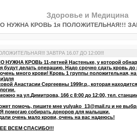
Здоровье и Медицина
О НУЖНА КРОВЬ 1я ПОЛОЖИТЕЛЬНАЯ!!! ЗАВТР
ЛОЖИТЕЛЬНАЯ!!! ЗАВТРА 16.07 ДО 12:00!!!
 НУЖНА КРОВЬ 11-летней Настеньке, у которой обнару
я будут делать операцию. Надо срочно сдать кровь до
очень много крови! Кровь 1 группы положительная, на
и)для
овой Анастасии Сергеевны 1999г.р., которая находитс
логии.
можно на ул.Димитрова, 166 с 8:00 до 12:00, тел. станци
ожет помочь, пишите мне
yulyako_13@mail.ru
и не выбр
 Я помогаю собирать доноров для малышки.
дали очень мало крови, очень на вас надеюсь!
ЕЕ ВСЕМ СПАСИБО!!!