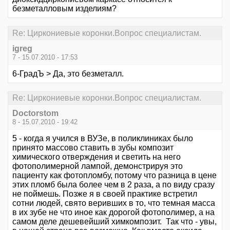
безметалловым изделиям?
Re: Циркониевые коронки.Вопрос специалистам.
igreg
7 - 15.07.2010 - 17:53
6-ГрадЪ > Да, это безметалл.
Re: Циркониевые коронки.Вопрос специалистам.
Doctorstom
8 - 15.07.2010 - 19:42
5 - когда я учился в ВУЗе, в поликлиниках было
принято массово ставить в зубы композит
химического отверждения и светить на него
фотополимерной лампой, демонстрируя это
пациенту как фотопломбу, потому что разница в цене
этих пломб была более чем в 2 раза, а по виду сразу
не поймешь. Позже я в своей практике встретил
сотни людей, свято веривших в то, что темная масса
в их зубе не что иное как дорогой фотополимер, а на
самом деле дешевейший химкомпозит. Так что - увы,