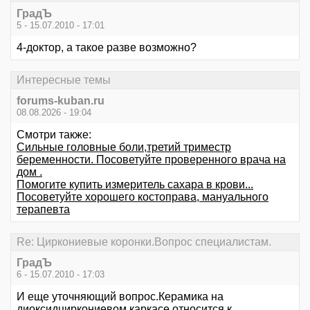
ГрадЪ
5 - 15.07.2010 - 17:01
4-доктор, а такое разве возможно?
Интересные темы
forums-kuban.ru
08.08.2026 - 19:04
Смотри также:
Сильные головные боли,третий триместр
беременности. Посоветуйте проверенного врача на
дом .
Помогите купить измеритель сахара в крови...
Посоветуйте хорошего костоправа, мануального
терапевта
Re: Циркониевые коронки.Вопрос специалистам.
ГрадЪ
6 - 15.07.2010 - 17:03
И еще уточняющий вопрос.Керамика на
диоксидциркониевом каркасе относится к